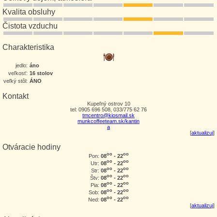
Kvalita obsluhy
Čistota vzduchu
Charakteristika
jedlo:
áno
veľkosť:
16 stolov
veľký stôl:
ÁNO
Kontakt
Kupeľný ostrov 10
tel: 0905 696 508, 033/775 62 76
tmcentro@kiosmail.sk
munkcoffeeteam.sk/kantin
a
[
aktualizuj
]
Otváracie hodiny
oo
oo
08
- 22
Pon:
oo
oo
08
- 22
Utr:
oo
oo
08
- 22
Str:
oo
oo
08
- 22
Štv:
oo
oo
08
- 22
Pia:
oo
oo
08
- 22
Sob:
oo
oo
08
- 22
Ned:
[
aktualizuj
]