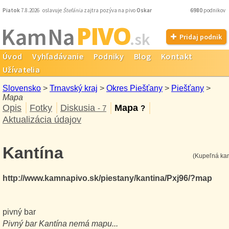
Piatok
7.8.2026 oslavuje
Štefánia
zajtra pozýva na pivo
Oskar
6980
podnikov
PIVO
Kam Na
.sk
Pridaj podnik
Úvod
Vyhľadávanie
Podniky
Blog
Kontakt
Užívatelia
Slovensko
>
Trnavský kraj
>
Okres Piešťany
>
Piešťany
>
Mapa
Opis
Fotky
Diskusia
Mapa
- 7
?
Aktualizácia údajov
Kantína
(Kupeľná kan
http://www.kamnapivo.sk/piestany/kantina/Pxj96/?map
pivný bar
Pivný bar
Kantína
nemá mapu...