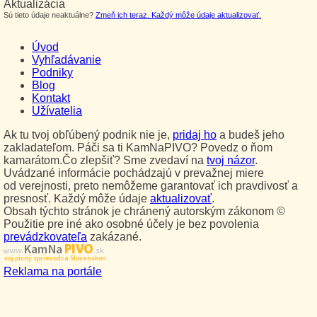
Aktualizácia
Sú tieto údaje neaktuálne?
Zmeň ich teraz. Každý môže údaje aktualizovať.
Úvod
Vyhľadávanie
Podniky
Blog
Kontakt
Užívatelia
Ak tu tvoj obľúbený podnik nie je,
pridaj ho
a budeš jeho
zakladateľom. Páči sa ti KamNaPIVO? Povedz o ňom
kamarátom.Čo zlepšiť? Sme zvedaví na
tvoj názor
.
Uvádzané informácie pochádzajú v prevažnej miere
od verejnosti, preto nemôžeme garantovať ich pravdivosť a
presnosť. Každý môže údaje
aktualizovať
.
Obsah týchto stránok je chránený autorským zákonom ©
Použitie pre iné ako osobné účely je bez povolenia
prevádzkovateľa
zakázané.
PIVO
Kam Na
www.
.sk
Tvoj pivný sprievodca Slovenskom
Reklama na portále