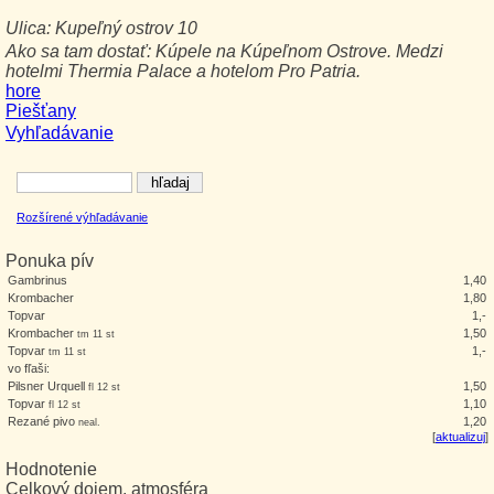
Ulica:
Kupeľný ostrov 10
Ako sa tam dostať:
Kúpele na Kúpeľnom Ostrove. Medzi
hotelmi Thermia Palace a hotelom Pro Patria.
hore
Piešťany
Vyhľadávanie
Rozšírené výhľadávanie
Ponuka pív
Gambrinus
1,40
Krombacher
1,80
Topvar
1,-
Krombacher
1,50
tm 11 st
Topvar
1,-
tm 11 st
vo fľaši:
Pilsner Urquell
1,50
fl 12 st
Topvar
1,10
fl 12 st
Rezané pivo
1,20
neal.
[
aktualizuj
]
Hodnotenie
Celkový dojem, atmosféra