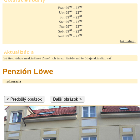
Otváracie hodiny
oo
oo
09
- 22
Pon:
oo
oo
09
- 22
Utr:
oo
oo
09
- 22
Str:
oo
oo
09
- 22
Štv:
oo
oo
09
- 22
Pia:
oo
oo
09
- 22
Sob:
oo
oo
09
- 22
Ned:
[
aktualizuj
]
Aktualizácia
Sú tieto údaje neaktuálne?
Zmeň ich teraz. Každý môže údaje aktualizovať.
Penzión Löwe
reštaurácia