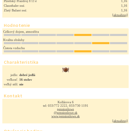
Plzeňský Prazdroj
1,16
fl 12 st
Clausthaler
1,16
neal.
Zlatý Bažant
1,16
neal.
[
aktualizuj
]
Hodnotenie
Celkový dojem, atmosféra
Kvalita obsluhy
Čistota vzduchu
Charakteristika
jedlo:
dobré jedlá
veľkosť:
16 stolov
veľký stôl:
nie
Kontakt
Kollárova 6
tel: 033/772 2222, 033/730 1191
pensionlowe
@pensionlowe.sk
www.pensionlowe.sk
[
aktualizuj
]