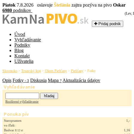
Piatok
7.8.2026 oslavuje
Štefánia
zajtra pozýva na pivo
Oskar
6980
podnikov
PIVO
Kam Na
(Lev,
.sk
Pridaj podnik
Úvod
Vyhľadávanie
Podniky
Blog
Kontakt
Užívatelia
Slovensko
>
Trnavský kraj
>
Okres Piešťany
>
Piešťany
>
Fotky
Opis
Fotky
Diskusia
Mapa
Aktualizácia údajov
- 3
?
Vyhľadávanie
Rozšírené výhľadávanie
Ponuka pív
Staropramen
1,-
vo fľaši:
Budvar
1,16
fl 12 st