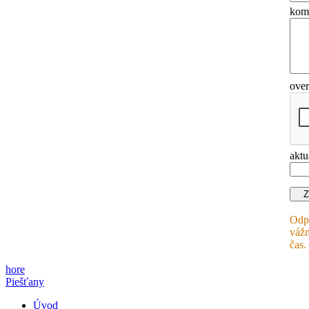
ko
ove
aktu
Odpo
vážn
čas.
hore
Piešťany
Úvod