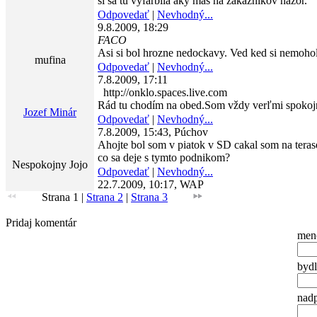
si sa tu vyfarbila aky mas na zakaznikov nazor.
Odpovedať
|
Nevhodný...
9.8.2009, 18:29
FACO
Asi si bol hrozne nedockavy. Ved ked si nemohol v
mufina
Odpovedať
|
Nevhodný...
7.8.2009, 17:11
http://onklo.spaces.live.com
Rád tu chodím na obed.Som vždy verľmi spokojný a
Jozef Minár
Odpovedať
|
Nevhodný...
7.8.2009, 15:43, Púchov
Ahojte bol som v piatok v SD cakal som na terase
co sa deje s tymto podnikom?
Nespokojny Jojo
Odpovedať
|
Nevhodný...
22.7.2009, 10:17, WAP
Strana 1
|
Strana 2
|
Strana 3
Pridaj komentár
men
bydl
nadp