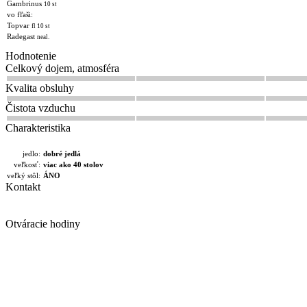
Gambrinus
10 st
vo fľaši:
Topvar
fl 10 st
Radegast
neal.
Hodnotenie
Celkový dojem, atmosféra
Kvalita obsluhy
Čistota vzduchu
Charakteristika
jedlo:
dobré jedlá
veľkosť:
viac ako 40 stolov
veľký stôl:
ÁNO
Kontakt
Otváracie hodiny