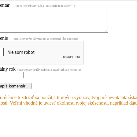
mentár
(povolené sú tagy: i, b, u, em, small, font color="")
renie
(registrovaným užívateľom sa nezobrazí táto kontrola)
álny rok
(registrovaným užívateľom sa nezobrazí táto kontrola)
rúčame ti zdržať sa použitia hrubých výrazov, tvoj príspevok tak získ
osti. Veľmi vhodné je uviesť okolnosti tvojej skúseností, napríklad dát