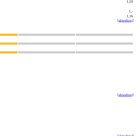
1,10
1,-
1,16
[
aktualizuj
]
[
aktualizuj
]
[
aktualizuj
]