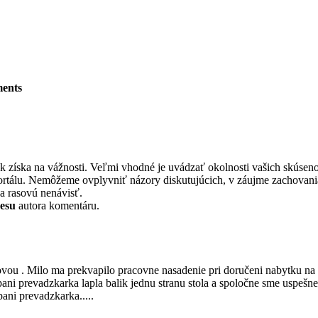
ments
ak získa na vážnosti. Veľmi vhodné je uvádzať okolnosti vašich skúseno
ortálu. Nemôžeme ovplyvniť názory diskutujúcich, v záujme zachovania
a rasovú nenávisť.
resu
autora komentáru.
kovou . Milo ma prekvapilo pracovne nasadenie pri doručeni nabytku n
ani prevadzkarka lapla balik jednu stranu stola a spoločne sme uspeš
 pani prevadzkarka.....