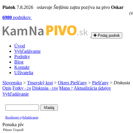
Piatok
7.8.2026 oslavuje
Štefánia
zajtra pozýva na pivo
Oskar
(S
6980
podnikov
PIVO
Kam Na
.sk
Pridaj podnik
Úvod
Vyhľadávanie
Podniky
Blog
Kontakt
Užívatelia
Slovensko
>
Trnavský kraj
>
Okres Piešťany
>
Piešťany
>
Diskusia
Opis
Fotky
Diskusia
Mapa
Aktualizácia údajov
- 24
- 104
?
Vyhľadávanie
Rozšírené výhľadávanie
Ponuka pív
Pilsner Urquell