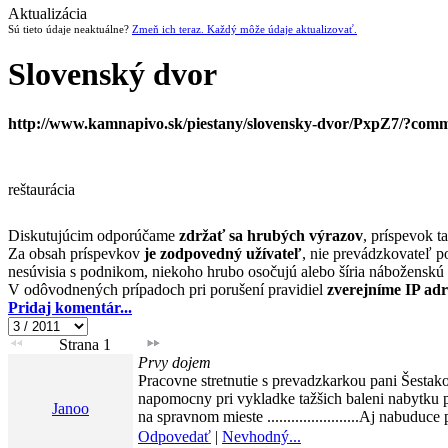
Aktualizácia
Sú tieto údaje neaktuálne?
Zmeň ich teraz. Každý môže údaje aktualizovať.
Slovenský dvor
http://www.kamnapivo.sk/piestany/slovensky-dvor/PxpZ7/?com
reštaurácia
Diskutujúcim odporúčame
zdržať sa hrubých výrazov
, príspevok t
Za obsah príspevkov
je zodpovedný užívateľ
, nie prevádzkovateľ p
nesúvisia s podnikom, niekoho hrubo osočujú alebo šíria náboženskú 
V odôvodnených prípadoch pri porušení pravidiel
zverejníme IP ad
Pridaj komentár...
Strana 1
Prvy dojem
Pracovne stretnutie s prevadzkarkou pani Šesta
napomocny pri vykladke tažšich baleni nabytku p
Janoo
na spravnom mieste .......................Aj nabuduce
Odpovedať
|
Nevhodný...