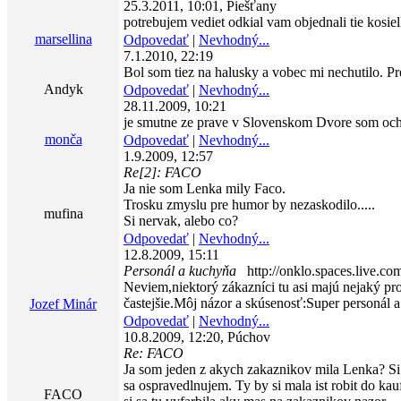
25.3.2011, 10:01, Piešťany
potrebujem vediet odkial vam objednali tie kosielk
marsellina
Odpovedať
|
Nevhodný...
7.1.2010, 22:19
Bol som tiez na halusky a vobec mi nechutilo. Pr
Andyk
Odpovedať
|
Nevhodný...
28.11.2009, 10:21
je smutne ze prave v Slovenskom Dvore som ochutn
monča
Odpovedať
|
Nevhodný...
1.9.2009, 12:57
Re[2]: FACO
Ja nie som Lenka mily Faco.
Trosku zmyslu pre humor by nezaskodilo.....
mufina
Si nervak, alebo co?
Odpovedať
|
Nevhodný...
12.8.2009, 15:11
Personál a kuchyňa
http://onklo.spaces.live.co
Neviem,niektorý zákazníci tu asi majú nejaký p
častejšie.Môj názor a skúsenosť:Super personál 
Jozef Minár
Odpovedať
|
Nevhodný...
10.8.2009, 12:20, Púchov
Re: FACO
Ja som jeden z akych zakaznikov mila Lenka? Si 
sa ospravedlnujem. Ty by si mala ist robit do ka
FACO