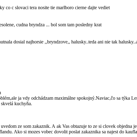
y co c slovaci tera nosite tie marlboro cierne dajte vediet
esolene, cudna bryndza ... bol som tam posledny krat
ala dosial najhorsie ,,bryndzove,, halusky..teda ani nie tak halusky..a
m
roblém,ale ja vdy odchádzam maximálne spokojný.Naviac,čo sa týka L
a skvelá kuchyňa.
uvedom ze som zakaznik. A ak Vas obtazuje to ze si clovek objedna je
uflandu. Ako si mozes vobec dovolit poslat zakaznika sa najest do kauf