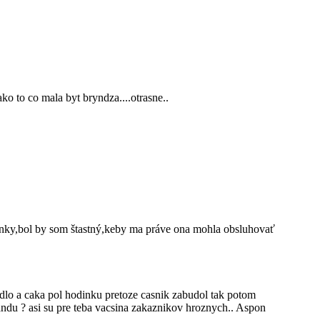
ko to co mala byt bryndza....otrasne..
enky,bol by som štastný,keby ma práve ona mohla obsluhovať
dlo a caka pol hodinku pretoze casnik zabudol tak potom
landu ? asi su pre teba vacsina zakaznikov hroznych.. Aspon