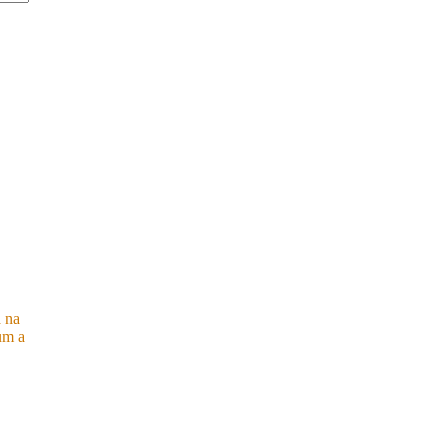
a na
um a