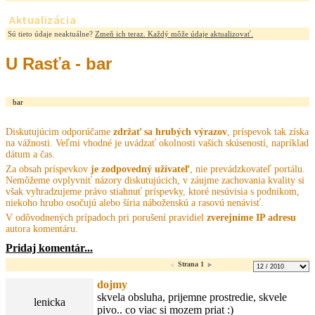
Aktualizácia
Sú tieto údaje neaktuálne?
Zmeň ich teraz. Každý môže údaje aktualizovať.
U Rasťa - bar
bar
Diskutujúcim odporúčame
zdržať sa hrubých výrazov
, príspevok tak získa
na vážnosti. Veľmi vhodné je uvádzať okolnosti vašich skúseností, napríklad
dátum a čas.
Za obsah príspevkov
je zodpovedný užívateľ
, nie prevádzkovateľ portálu.
Nemôžeme ovplyvniť názory diskutujúcich, v záujme zachovania kvality si
však vyhradzujeme právo stiahnuť príspevky, ktoré nesúvisia s podnikom,
niekoho hrubo osočujú alebo šíria náboženskú a rasovú nenávisť.
V odôvodnených prípadoch pri porušení pravidiel
zverejníme IP adresu
autora komentáru.
Pridaj komentár...
Strana 1
dojmy
skvela obsluha, prijemne prostredie, skvele
lenicka
pivo.. co viac si mozem priat :)