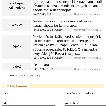
fajn ze je a komu sa nepaci tak naco tam chodi
spokojna
zbytocne tam zabera miesto pre tych co tam
zakaznicka
chodia radi a su spokojny.
24.2.2009, 22:06
Odpovedať
|
Nevhodný...
Neviem oco vam zufalcom ide ak sa vam
WWW
nepaci chodte ku konkurencií....
14.2.2009, 02:35, Puchov
Odpovedať
|
Nevhodný...
Neviem čo tu riešite. Keď sa niekomu nepáči,
tak nech ide ku konkurencií... Veď je tam
krčiem ako maku. napr. Central Pub. Je tam
Pivár
výborné posedenie, JUKEBOX a najlepšie
ceny. Ale aj U Rasťa je super....
29.1.2009, 22:36, Púchov
Odpovedať
|
Nevhodný...
ale...netáraj
palo2
26.1.2009, 21:33
Odpovedať
|
Nevhodný...
Strana 1
|
Strana 2
|
Strana 3
Pridaj komentár
meno
e-mail (zobrazený kódovaný)
bydlisko
web stránka