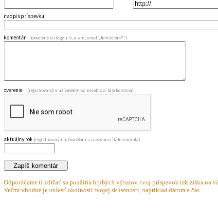
nadpis príspevku
komentár
(povolené sú tagy: i, b, u, em, small, font color="")
overenie
(registrovaným užívateľom sa nezobrazí táto kontrola)
aktuálny rok
(registrovaným užívateľom sa nezobrazí táto kontrola)
Odporúčame ti zdržať sa použitia hrubých výrazov, tvoj príspevok tak získa na vá
Veľmi vhodné je uviesť okolnosti tvojej skúseností, napríklad dátum a čas.