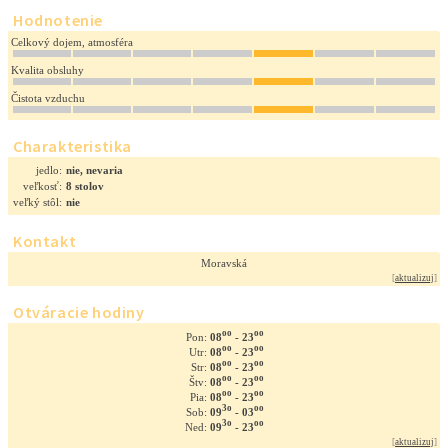
Hodnotenie
Celkový dojem, atmosféra
Kvalita obsluhy
Čistota vzduchu
Charakteristika
jedlo:
nie, nevaria
veľkosť:
8 stolov
veľký stôl:
nie
Kontakt
Moravská
[
aktualizuj
]
Otváracie hodiny
oo
oo
08
- 23
Pon:
oo
oo
08
- 23
Utr:
oo
oo
08
- 23
Str:
oo
oo
08
- 23
Štv:
oo
oo
08
- 23
Pia:
3o
oo
09
- 03
Sob:
3o
oo
09
- 23
Ned:
[
aktualizuj
]