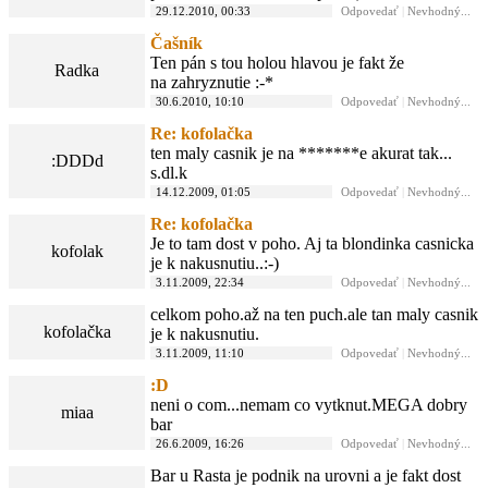
29.12.2010, 00:33
Odpovedať
|
Nevhodný...
Čašník
Ten pán s tou holou hlavou je fakt že
Radka
na zahryznutie :-*
30.6.2010, 10:10
Odpovedať
|
Nevhodný...
Re: kofolačka
ten maly casnik je na *******e akurat tak...
:DDDd
s.dl.k
14.12.2009, 01:05
Odpovedať
|
Nevhodný...
Re: kofolačka
Je to tam dost v poho. Aj ta blondinka casnicka
kofolak
je k nakusnutiu..:-)
3.11.2009, 22:34
Odpovedať
|
Nevhodný...
celkom poho.až na ten puch.ale tan maly casnik
kofolačka
je k nakusnutiu.
3.11.2009, 11:10
Odpovedať
|
Nevhodný...
:D
neni o com...nemam co vytknut.MEGA dobry
miaa
bar
26.6.2009, 16:26
Odpovedať
|
Nevhodný...
Bar u Rasta je podnik na urovni a je fakt dost