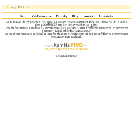
hore
Púchov
Úvod
Vyhľadávanie
Podniky
Blog
Kontakt
Užívatelia
Ak tu tvoj obľúbený podnik nie je,
pridaj ho
a budeš jeho zakladateľom. Páči sa ti KamNaPIVO? Povedz o
ňom kamarátom.Čo zlepšiť? Sme zvedaví na
tvoj názor
.
Uvádzané informácie pochádzajú v prevažnej miere od verejnosti, preto nemôžeme garantovať ich pravdivosť
a presnosť. Každý môže údaje
aktualizovať
.
Obsah týchto stránok je chránený autorským zákonom © Použitie pre iné ako osobné účely je bez povolenia
prevádzkovateľa
zakázané.
PIVO
Kam Na
www.
.sk
Tvoj pivný sprievodca Slovenskom
Reklama na portále