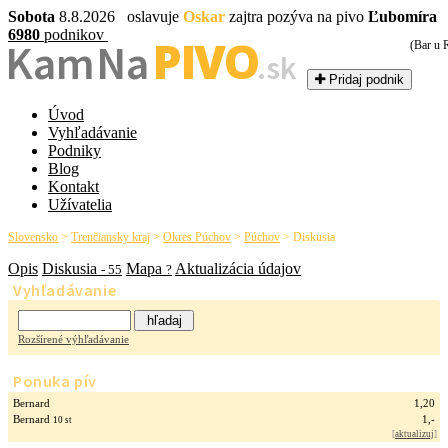
Sobota
8.8.2026 oslavuje
Oskar
zajtra pozýva na pivo
Ľubomíra
6980
podnikov
PIVO
Kam Na
(Bar u 
.sk
Pridaj podnik
Úvod
Vyhľadávanie
Podniky
Blog
Kontakt
Užívatelia
Slovensko
>
Trenčiansky kraj
>
Okres Púchov
>
Púchov
>
Diskusia
Opis
Diskusia
Mapa
Aktualizácia údajov
- 55
?
Vyhľadávanie
Rozšírené výhľadávanie
Ponuka pív
Bernard
1,20
Bernard
1,-
10 st
[
aktualizuj
]