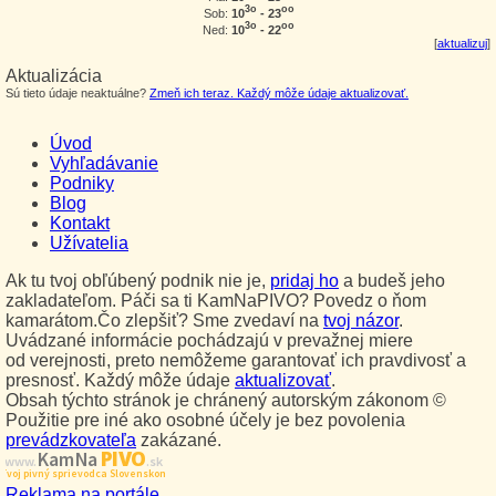
3o
oo
10
- 23
Sob:
3o
oo
10
- 22
Ned:
[
aktualizuj
]
Aktualizácia
Sú tieto údaje neaktuálne?
Zmeň ich teraz. Každý môže údaje aktualizovať.
Úvod
Vyhľadávanie
Podniky
Blog
Kontakt
Užívatelia
Ak tu tvoj obľúbený podnik nie je,
pridaj ho
a budeš jeho
zakladateľom. Páči sa ti KamNaPIVO? Povedz o ňom
kamarátom.Čo zlepšiť? Sme zvedaví na
tvoj názor
.
Uvádzané informácie pochádzajú v prevažnej miere
od verejnosti, preto nemôžeme garantovať ich pravdivosť a
presnosť. Každý môže údaje
aktualizovať
.
Obsah týchto stránok je chránený autorským zákonom ©
Použitie pre iné ako osobné účely je bez povolenia
prevádzkovateľa
zakázané.
PIVO
Kam Na
www.
.sk
Tvoj pivný sprievodca Slovenskom
Reklama na portále