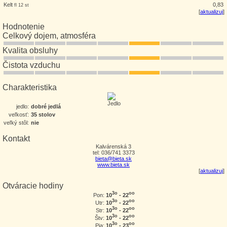
Kelt
0,83
fl 12 st
[
aktualizuj
]
Hodnotenie
Celkový dojem, atmosféra
Kvalita obsluhy
Čistota vzduchu
Charakteristika
jedlo:
dobré jedlá
veľkosť:
35 stolov
veľký stôl:
nie
Kontakt
Kalvárenská 3
tel: 036/741 3373
bieta@bieta.sk
www.bieta.sk
[
aktualizuj
]
Otváracie hodiny
3o
oo
10
- 22
Pon:
3o
oo
10
- 22
Utr:
3o
oo
10
- 22
Str:
3o
oo
10
- 22
Štv:
3o
oo
10
- 23
Pia: