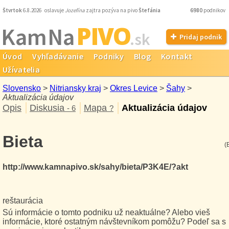
Štvrtok
6.8.2026 oslavuje
Jozefína
zajtra pozýva na pivo
Štefánia
6980
podnikov
PIVO
Kam Na
.sk
Pridaj podnik
Úvod
Vyhľadávanie
Podniky
Blog
Kontakt
Užívatelia
Slovensko
>
Nitriansky kraj
>
Okres Levice
>
Šahy
>
Aktualizácia údajov
Opis
Diskusia
Mapa
Aktualizácia údajov
- 6
?
Bieta
(
http://www.kamnapivo.sk/sahy/bieta/P3K4E/?akt
reštaurácia
Sú informácie o tomto podniku už neaktuálne? Alebo vieš
informácie, ktoré ostatným návštevníkom pomôžu? Podeľ sa s