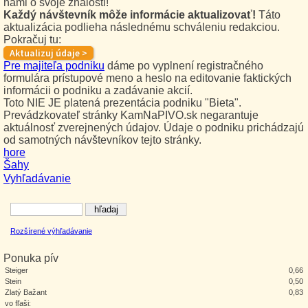
nami o svoje znalosti!
Každý návštevník môže informácie aktualizovať!
Táto
aktualizácia podlieha následnému schváleniu redakciou.
Pokračuj tu:
Pre majiteľa podniku
dáme po vyplnení registračného
formulára prístupové meno a heslo na editovanie faktických
informácii o podniku a zadávanie akcií.
Toto NIE JE platená prezentácia podniku "Bieta".
Prevádzkovateľ stránky KamNaPIVO.sk negarantuje
aktuálnosť zverejnených údajov. Údaje o podniku prichádzajú
od samotných návštevníkov tejto stránky.
hore
Šahy
Vyhľadávanie
Rozšírené výhľadávanie
Ponuka pív
Steiger
0,66
Stein
0,50
Zlatý Bažant
0,83
vo fľaši: