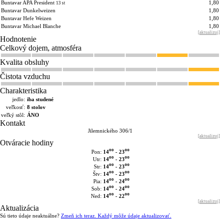
Buntavar APA President
1,80
13 st
Buntavar Dunkelweizen
1,80
Buntavar Hefe Weizen
1,80
Buntavar Michael Blanche
1,80
[
aktualizuj
]
Hodnotenie
Celkový dojem, atmosféra
Kvalita obsluhy
Čistota vzduchu
Charakteristika
jedlo:
iba studené
veľkosť:
8 stolov
veľký stôl:
ÁNO
Kontakt
Jilemnického 306/1
[
aktualizuj
]
Otváracie hodiny
oo
oo
14
- 23
Pon:
oo
oo
14
- 23
Utr:
oo
oo
14
- 23
Str:
oo
oo
14
- 23
Štv:
oo
oo
14
- 24
Pia:
oo
oo
14
- 24
Sob:
oo
oo
14
- 22
Ned:
[
aktualizuj
]
Aktualizácia
Sú tieto údaje neaktuálne?
Zmeň ich teraz. Každý môže údaje aktualizovať.