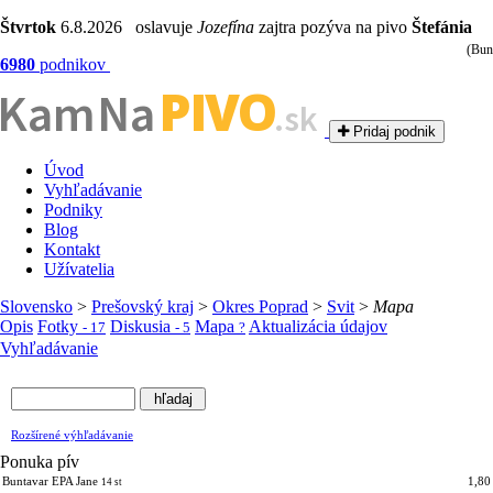
Štvrtok
6.8.2026 oslavuje
Jozefína
zajtra pozýva na pivo
Štefánia
(Bun
6980
podnikov
PIVO
Kam Na
.sk
Pridaj podnik
Úvod
Vyhľadávanie
Podniky
Blog
Kontakt
Užívatelia
Slovensko
>
Prešovský kraj
>
Okres Poprad
>
Svit
>
Mapa
Opis
Fotky
Diskusia
Mapa
Aktualizácia údajov
- 17
- 5
?
Vyhľadávanie
Rozšírené výhľadávanie
Ponuka pív
Buntavar EPA Jane
1,80
14 st