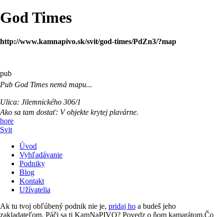
God Times
http://www.kamnapivo.sk/svit/god-times/PdZn3/?map
pub
Pub
God Times
nemá mapu...
Ulica:
Jilemnického 306/1
Ako sa tam dostať:
V objekte krytej plavárne.
hore
Svit
Úvod
Vyhľadávanie
Podniky
Blog
Kontakt
Užívatelia
Ak tu tvoj obľúbený podnik nie je,
pridaj ho
a budeš jeho
zakladateľom. Páči sa ti KamNaPIVO? Povedz o ňom kamarátom.Čo