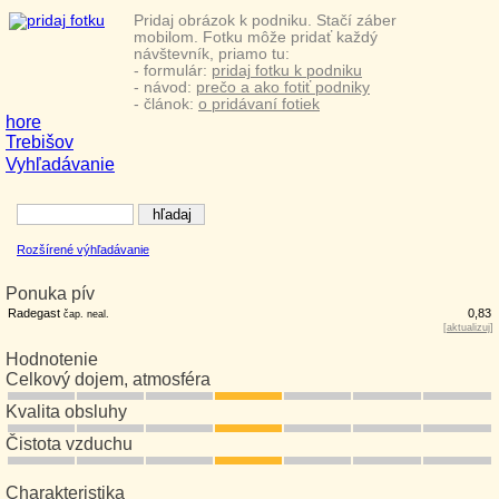
Pridaj obrázok k podniku. Stačí záber
mobilom. Fotku môže pridať každý
návštevník, priamo tu:
- formulár:
pridaj fotku k podniku
- návod:
prečo a ako fotiť podniky
- článok:
o pridávaní fotiek
hore
Trebišov
Vyhľadávanie
Rozšírené výhľadávanie
Ponuka pív
Radegast
0,83
čap. neal.
[
aktualizuj
]
Hodnotenie
Celkový dojem, atmosféra
Kvalita obsluhy
Čistota vzduchu
Charakteristika