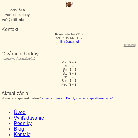
jedlo:
áno
veľkosť:
4 stoly
veľký stôl:
nie
Kontakt
Komenskeho 2137
tel: 0915 643 115
silro@atlas.sk
[
aktualizuj
]
Otváracie hodiny
neznáme (
aktualizuj...
)
Pon:
? - ?
Utr:
? - ?
Str:
? - ?
Štv:
? - ?
Pia:
? - ?
Sob:
? - ?
Ned:
? - ?
Aktualizácia
Sú tieto údaje neaktuálne?
Zmeň ich teraz. Každý môže údaje aktualizovať.
Úvod
Vyhľadávanie
Podniky
Blog
Kontakt