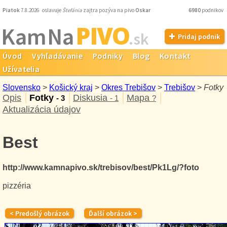
Piatok
7.8.2026 oslavuje
Štefánia
zajtra pozýva na pivo
Oskar
6980
podnikov
PIVO
Kam Na
.sk
Pridaj podnik
Úvod
Vyhľadávanie
Podniky
Blog
Kontakt
Užívatelia
Slovensko
>
Košický kraj
>
Okres Trebišov
>
Trebišov
>
Fotky
Opis
Fotky
Diskusia
Mapa
- 3
- 1
?
Aktualizácia údajov
Best
http://www.kamnapivo.sk/trebisov/best/Pk1Lg/?foto
pizzéria