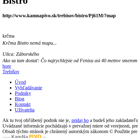
Bistro
http://www.kamnapivo.sk/trebisov/bistro/Pj61M/?map
krčma
Krčma
Bistro
nemá mapu...
Ulica:
Záborského
Ako sa tam dostať:
Čo najrychlejsie od Fenixu asi 40 metrov smerom
hore
Trebišov
Úvod
Vyhľadávanie
Podniky
Blog
Kontakt
Užívatelia
Ak tu tvoj obľúbený podnik nie je,
pridaj ho
a budeš jeho zakladate
Uvádzané informácie pochádzajú v prevažnej miere od verejnosti, p
Obsah týchto stránok je chránený autorským zákonom © Použitie pre 
PIVO
Kam Na
www.
.sk