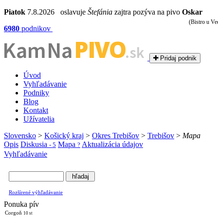
Piatok
7.8.2026 oslavuje
Štefánia
zajtra pozýva na pivo
Oskar
(Bistro u Ve
6980
podnikov
PIVO
Kam Na
.sk
Pridaj podnik
Úvod
Vyhľadávanie
Podniky
Blog
Kontakt
Užívatelia
Slovensko
>
Košický kraj
>
Okres Trebišov
>
Trebišov
>
Mapa
Opis
Diskusia
Mapa
Aktualizácia údajov
- 5
?
Vyhľadávanie
Rozšírené výhľadávanie
Ponuka pív
Corgoň
10 st