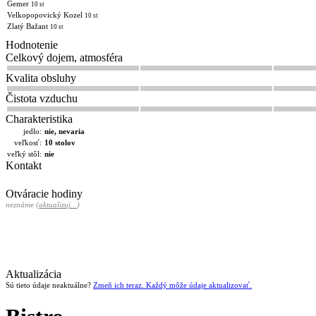
Gemer
10 st
Velkopopovický Kozel
10 st
Zlatý Bažant
10 st
Hodnotenie
Celkový dojem, atmosféra
Kvalita obsluhy
Čistota vzduchu
Charakteristika
jedlo:
nie, nevaria
veľkosť:
10 stolov
veľký stôl:
nie
Kontakt
Otváracie hodiny
neznáme (
aktualizuj...
)
Aktualizácia
Sú tieto údaje neaktuálne?
Zmeň ich teraz. Každý môže údaje aktualizovať.