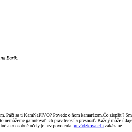
 na Barik.
ľom. Páči sa ti KamNaPIVO? Povedz o ňom kamarátom.Čo zlepšiť? Sm
reto nemôžeme garantovať ich pravdivosť a presnosť. Každý môže údaj
iné ako osobné účely je bez povolenia
prevádzkovateľa
zakázané.