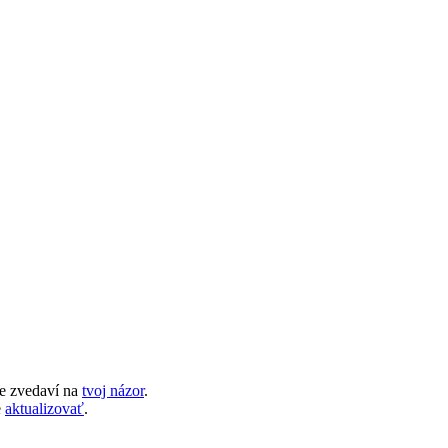
e zvedaví na
tvoj názor
.
e
aktualizovať
.