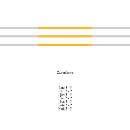
Záborského
Pon:
? - ?
Utr:
? - ?
Str:
? - ?
Štv:
? - ?
Pia:
? - ?
Sob:
? - ?
Ned:
? - ?