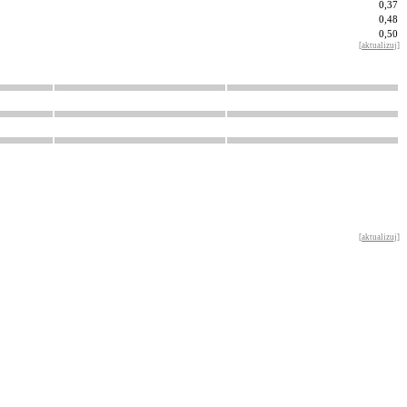
0,37
0,48
0,50
[
aktualizuj
]
[
aktualizuj
]