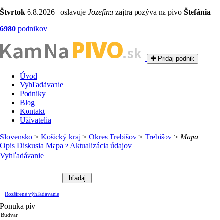
Štvrtok
6.8.2026 oslavuje
Jozefína
zajtra pozýva na pivo
Štefánia
6980
podnikov
PIVO
Kam Na
.sk
Pridaj podnik
Úvod
Vyhľadávanie
Podniky
Blog
Kontakt
Užívatelia
Slovensko
>
Košický kraj
>
Okres Trebišov
>
Trebišov
>
Mapa
Opis
Diskusia
Mapa
Aktualizácia údajov
?
Vyhľadávanie
Rozšírené výhľadávanie
Ponuka pív
Budvar