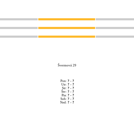
Švermová 29
Pon:
? - ?
Utr:
? - ?
Str:
? - ?
Štv:
? - ?
Pia:
? - ?
Sob:
? - ?
Ned:
? - ?