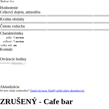
Budvar
10 st
Hodnotenie
Celkový dojem, atmosféra
Kvalita obsluhy
Čistota vzduchu
Charakteristika
jedlo:
? neviem
veľkosť:
? neviem
veľký stôl:
nie
Kontakt
Otváracie hodiny
neznáme (
aktualizuj...
)
Aktualizácia
Sú tieto údaje neaktuálne?
Zmeň ich teraz. Každý môže údaje aktualizovať.
ZRUŠENÝ - Cafe bar