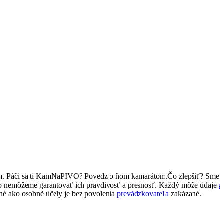
om. Páči sa ti KamNaPIVO? Povedz o ňom kamarátom.Čo zlepšiť? Sme
eto nemôžeme garantovať ich pravdivosť a presnosť. Každý môže údaje
né ako osobné účely je bez povolenia
prevádzkovateľa
zakázané.