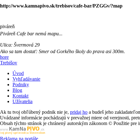
http://www.kamnapivo.sk/trebisov/cafe-bar/PZGGv/?map
piváreň
Piváreň
Cafe bar
nemá mapu...
Ulica:
Švermová 29
Ako sa tam dostať:
Smer od Gorkého školy do prava asi 300m.
hore
Trebišov
Úvod
Vyhľadávanie
Podniky
Blog
Kontakt
Užívatelia
Ak tu tvoj obľúbený podnik nie je,
pridaj ho
a budeš jeho zakladateľ
Uvádzané informácie pochádzajú v prevažnej miere od verejnosti, pr
Obsah týchto stránok je chránený autorským zákonom © Použitie pre i
PIVO
Kam Na
www.
.sk
Tvoj pivný sprievodca Slovenskom
Reklama na portále