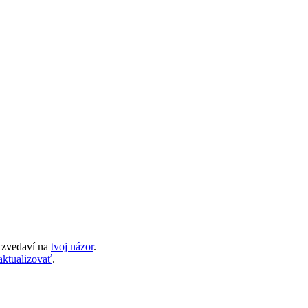
 zvedaví na
tvoj názor
.
aktualizovať
.