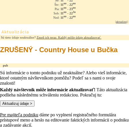
11
- 22
Str:
oo
oo
11
- 22
Štv:
oo
oo
11
- 23
Pia:
oo
3o
11
- 22
Sob:
oo
oo
11
- 22
Ned:
[
aktualizuj
]
Aktualizácia
Sú tieto údaje neaktuálne?
Zmeň ich teraz. Každý môže údaje aktualizovať.
ZRUŠENÝ - Country House u Bučka
pub
Sú informácie o tomto podniku už neaktuálne? Alebo vieš informácie,
ktoré ostatným návštevníkom pomôžu? Podeľ sa s nami o svoje
znalosti!
Každý návštevník môže informácie aktualizovať!
Táto aktualizácia
podlieha následnému schváleniu redakciou. Pokračuj tu:
Pre majiteľa podniku
dáme po vyplnení registračného formulára
prístupové meno a heslo na editovanie faktických informácii o podniku
a zadávanie akcií.