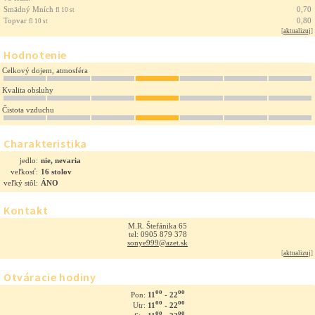
Smädný Mních
0,70
fl 10 st
Topvar
0,80
fl 10 st
[
aktualizuj
]
Hodnotenie
Celkový dojem, atmosféra
Kvalita obsluhy
Čistota vzduchu
Charakteristika
jedlo:
nie, nevaria
veľkosť:
16 stolov
veľký stôl:
ÁNO
Kontakt
M.R. Štefánika 65
tel: 0905 879 378
sonye999@azet.sk
[
aktualizuj
]
Otváracie hodiny
oo
oo
11
- 22
Pon:
oo
oo
11
- 22
Utr:
oo
oo