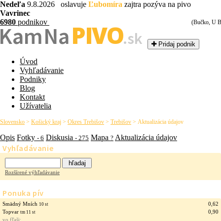
Nedeľa
9.8.2026 oslavuje
Ľubomíra
zajtra pozýva na pivo
Vavrinec
6980
podnikov
(Bučko, U B
PIVO
Kam Na
.sk
Pridaj podnik
Úvod
Vyhľadávanie
Podniky
Blog
Kontakt
Užívatelia
Slovensko
>
Košický kraj
>
Okres Trebišov
>
Trebišov
>
Aktualizácia údajov
Opis
Fotky
Diskusia
Mapa
Aktualizácia údajov
- 6
- 275
?
Vyhľadávanie
Rozšírené výhľadávanie
Ponuka pív
Smädný Mních
0,62
10 st
Topvar
0,90
tm 11 st
vo fľaši: