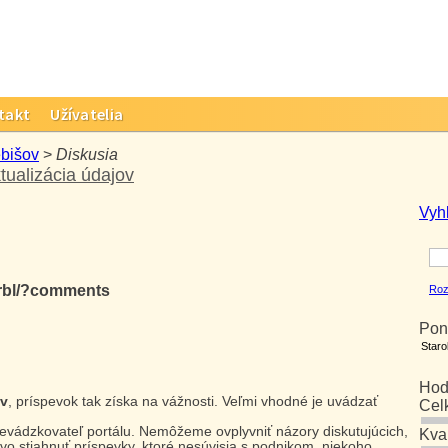
takt
Užívatelia
ebišov
>
Diskusia
tualizácia údajov
Vyh
qrbl/?comments
Roz
Pon
Star
Hod
ov
, príspevok tak získa na vážnosti. Veľmi vhodné je uvádzať
Cel
prevádzkovateľ portálu. Nemôžeme ovplyvniť názory diskutujúcich,
Kva
vo stiahnuť príspevky, ktoré nesúvisia s podnikom, niekoho