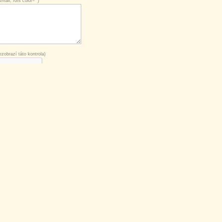
mall, font color="")
zobrazí táto kontrola)
nezobrazí táto kontrola)
bých výrazov, tvoj príspevok tak získa na
nosti tvojej skúseností, napríklad dátum a čas.