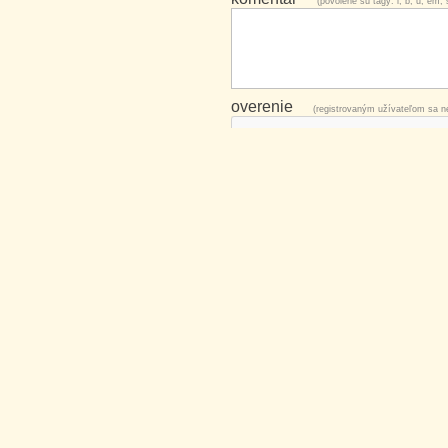
(povolené sú tagy: i, b, u, em, s
overenie
(registrovaným užívateľom sa ne
aktuálny rok
(registrovaným užívateľom sa 
Odporúčame ti zdržať sa použitia hru
vážnosti. Veľmi vhodné je uviesť okol
hore
Trebišov
Úvod
Vyhľadávanie
Podniky
Blog