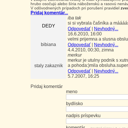
hrubo osočujú alebo šíria náboženskú a rasovú nenáv
V odôvodnených prípadoch pri porušení pravidiel
zve
Pridaj komentár...
iba tak
si si vybrala čašníka a máááá
DEDY
Odpovedať
|
Nevhodný...
16.6.2010, 16:00
velmi prijemna a slusna obslu
bibiana
Odpovedať
|
Nevhodný...
4.4.2010, 00:30, zimna
merkur
merkur je utulny podnik s xut
a pohoda:)mila obsluha.super
staly zakaznik
Odpovedať
|
Nevhodný...
5.7.2007, 16:25
Pridaj komentár
meno
bydlisko
nadpis príspevku
komentár