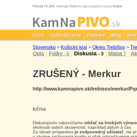
Piatok
7.8.2026 oslavuje
Štefánia
zajtra pozýva na pivo
Oskar
PIVO
Kam Na
.sk
Úvod
Vyhľadávanie
Podniky
Blog
Kon
Slovensko
>
Košický kraj
>
Okres Trebišov
>
Tr
Opis
Fotky
Diskusia
Mapa
Ak
- 5
- 3
?
ZRUŠENÝ - Merkur
http://www.kamnapivo.sk/trebisov/merkur/P
krčma
Diskutujúcim odporúčame
zdržať sa hrubých výraz
okolnosti vašich skúseností, napríklad dátum a čas.
Za obsah príspevkov
je zodpovedný užívateľ
, nie 
v záujme zachovania kvality si však vyhradzujeme prá