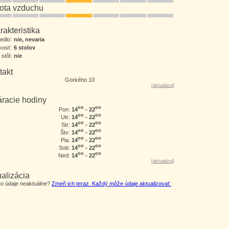
tota vzduchu
akteristika
jedlo:
nie, nevaria
kosť:
6 stolov
 stôl:
nie
takt
Gorkého 10
[
aktualizuj
]
áracie hodiny
oo
oo
14
- 22
Pon:
oo
oo
14
- 22
Utr:
oo
oo
14
- 22
Str:
oo
oo
14
- 22
Štv:
oo
oo
14
- 22
Pia:
oo
oo
14
- 22
Sob:
oo
oo
14
- 22
Ned:
[
aktualizuj
]
alizácia
eto údaje neaktuálne?
Zmeň ich teraz. Každý môže údaje aktualizovať.