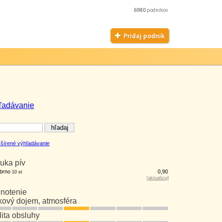
6980
podnikov
Pridaj podnik
ľadávanie
šírené výhľadávanie
uka pív
obrno
0,90
10 st
[
aktualizuj
]
notenie
kový dojem, atmosféra
lita obsluhy