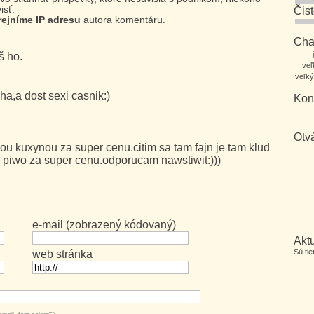
isť.
Čis
rejníme IP adresu
autora komentáru.
Char
š ho.
veľ
veľký
ha,a dost sexi casnik:)
Kon
Otv
nou kuxynou za super cenu.citim sa tam fajn je tam klud
 piwo za super cenu.odporucam nawstiwit:)))
e-mail (zobrazený kódovaný)
Aktu
Sú ti
web stránka