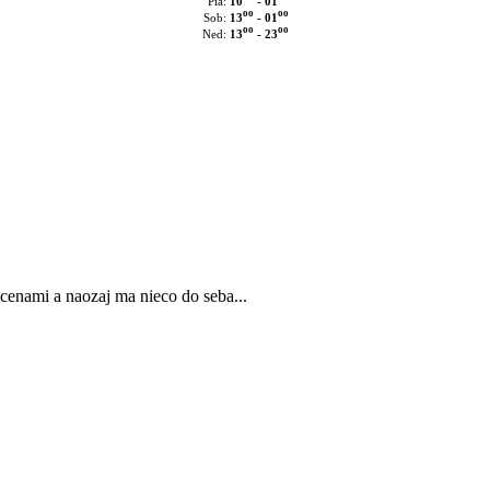
10
- 01
Pia:
oo
oo
13
- 01
Sob:
oo
oo
13
- 23
Ned:
nami a naozaj ma nieco do seba...