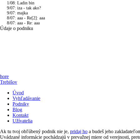
1/08: Ladin bin
9/07: iza - tak ako?
9/07: majka
8/07: aaa - Re[2]: aaa
8/07: aaa - Re: aaa
Údaje o podniku
hore
Trebišov
Úvod
Vyhľadávanie
Podniky
Blog
Kontakt
Užívatelia
Ak tu tvoj obľúbený podnik nie je,
pridaj ho
a budeš jeho zakladateľ
Uvádzané informácie pochádzajú v prevažnej miere od verejnosti, pr