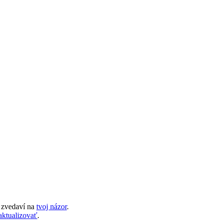
 zvedaví na
tvoj názor
.
aktualizovať
.