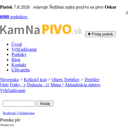
Piatok
7.8.2026 oslavuje
Štefánia
zajtra pozýva na pivo
Oskar
(
6980
podnikov
PIVO
Kam Na
.sk
Pridaj podnik
Úvod
Vyhľadávanie
Podniky
Blog
Kontakt
Užívatelia
Slovensko
>
Košický kraj
>
Okres Trebišov
>
Trebišov
Opis
Fotky
Diskusia
Mapa
Aktualizácia údajov
- 3
- 32
?
Vyhľadávanie
Rozšírené výhľadávanie
Ponuka pív
Krušovice