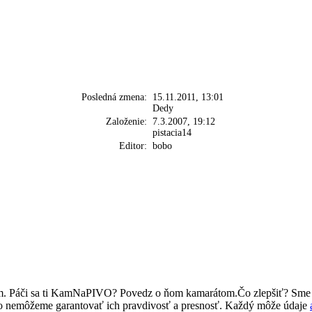
Posledná zmena:
15.11.2011, 13:01
Dedy
Založenie:
7.3.2007, 19:12
pistacia14
Editor:
bobo
om. Páči sa ti KamNaPIVO? Povedz o ňom kamarátom.Čo zlepšiť? Sme
eto nemôžeme garantovať ich pravdivosť a presnosť. Každý môže údaje