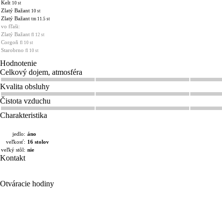
Kelt
10 st
Zlatý Bažant
10 st
Zlatý Bažant
tm 11.5 st
vo fľaši:
Zlatý Bažant
fl 12 st
Corgoň
fl 10 st
Starobrno
fl 10 st
Hodnotenie
Celkový dojem, atmosféra
Kvalita obsluhy
Čistota vzduchu
Charakteristika
jedlo:
áno
veľkosť:
16 stolov
veľký stôl:
nie
Kontakt
Otváracie hodiny