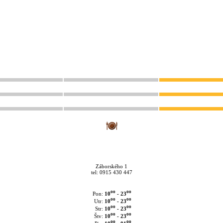
Záborského 1
tel: 0915 430 447
oo
oo
10
- 23
Pon:
oo
oo
10
- 23
Utr:
oo
oo
10
- 23
Str:
oo
oo
10
- 23
Štv:
oo
oo