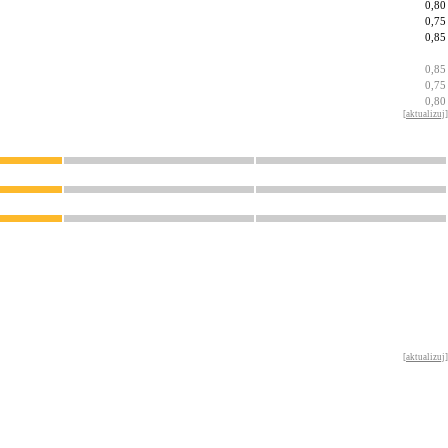
0,80
0,75
0,85
0,85
0,75
0,80
[
aktualizuj
]
[
aktualizuj
]