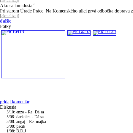
[
aktualizuj
]
Ako sa tam dostať
Pri starom Úrade Práce. Na Komenského ulici prvá odbočka doprava
[
aktualizuj
]
ďalšie
Fotky
pridaj komentár
Diskusia
3/10: enzo - Re: Dá sa
5/08: darkalen - Dá sa
3/08: angaj - Re: majka
3/08: pacik
1/08: B.D.J