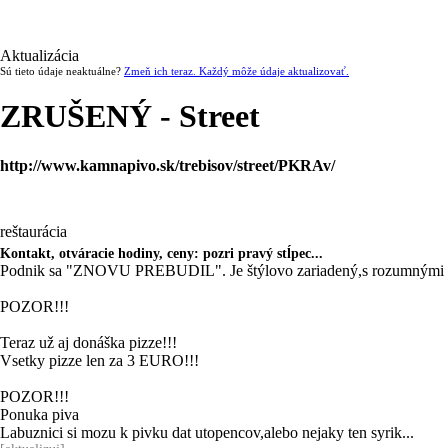
Aktualizácia
Sú tieto údaje neaktuálne?
Zmeň ich teraz. Každý môže údaje aktualizovať.
ZRUŠENÝ - Street
http://www.kamnapivo.sk/trebisov/street/PKRAv/
reštaurácia
Kontakt, otváracie hodiny, ceny: pozri pravý stĺpec...
Podnik sa "ZNOVU PREBUDIL". Je štýlovo zariadený,s rozumnými ce
POZOR!!!
Teraz už aj donáška pizze!!!
Vsetky pizze len za 3 EURO!!!
POZOR!!!
Ponuka piva
Labuznici si mozu k pivku dat utopencov,alebo nejaky ten syrik...