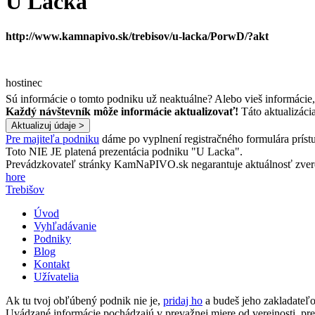
U Lacka
http://www.kamnapivo.sk/trebisov/u-lacka/PorwD/?akt
hostinec
Sú informácie o tomto podniku už neaktuálne? Alebo vieš informácie
Každý návštevník môže informácie aktualizovať!
Táto aktualizáci
Pre majiteľa podniku
dáme po vyplnení registračného formulára prístu
Toto NIE JE platená prezentácia podniku "U Lacka".
Prevádzkovateľ stránky KamNaPIVO.sk negarantuje aktuálnosť zverej
hore
Trebišov
Úvod
Vyhľadávanie
Podniky
Blog
Kontakt
Užívatelia
Ak tu tvoj obľúbený podnik nie je,
pridaj ho
a budeš jeho zakladate
Uvádzané informácie pochádzajú v prevažnej miere od verejnosti, p