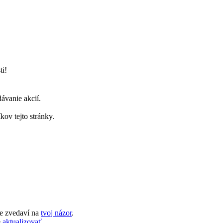
ti!
ávanie akcií.
ov tejto stránky.
e zvedaví na
tvoj názor
.
e
aktualizovať
.