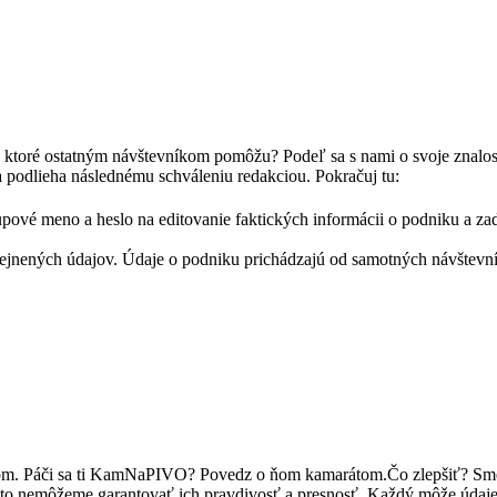
, ktoré ostatným návštevníkom pomôžu? Podeľ sa s nami o svoje znalos
a podlieha následnému schváleniu redakciou. Pokračuj tu:
pové meno a heslo na editovanie faktických informácii o podniku a zad
nených údajov. Údaje o podniku prichádzajú od samotných návštevník
ľom. Páči sa ti KamNaPIVO? Povedz o ňom kamarátom.Čo zlepšiť? Sm
reto nemôžeme garantovať ich pravdivosť a presnosť. Každý môže údaj