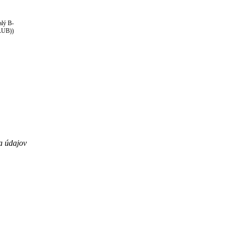
alý B-
UB))
a údajov