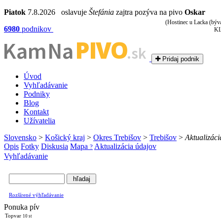
Piatok
7.8.2026 oslavuje
Štefánia
zajtra pozýva na pivo
Oskar
(Hostinec u Lacka (býv
6980
podnikov
KL
PIVO
Kam Na
.sk
Pridaj podnik
Úvod
Vyhľadávanie
Podniky
Blog
Kontakt
Užívatelia
Slovensko
>
Košický kraj
>
Okres Trebišov
>
Trebišov
>
Aktualizáci
Opis
Fotky
Diskusia
Mapa
Aktualizácia údajov
?
Vyhľadávanie
Rozšírené výhľadávanie
Ponuka pív
Topvar
10 st