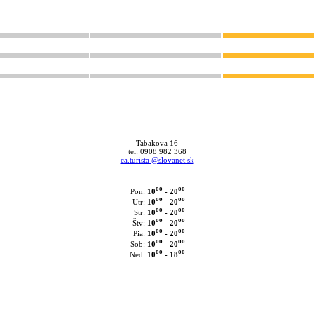
Tabakova 16
tel: 0908 982 368
ca.turista @slovanet.sk
oo
oo
10
- 20
Pon:
oo
oo
10
- 20
Utr:
oo
oo
10
- 20
Str:
oo
oo
10
- 20
Štv:
oo
oo
10
- 20
Pia:
oo
oo
10
- 20
Sob:
oo
oo
10
- 18
Ned: