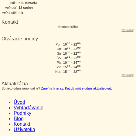
jedlo:
nie, nevaria
veľkosť:
12 stolov
veľký stôl:
nie
Kontakt
Komenského
[
aktualizuj
]
Otváracie hodiny
oo
oo
10
- 22
Pon:
oo
oo
10
- 22
Utr:
oo
oo
10
- 22
Str:
oo
oo
10
- 22
Štv:
oo
oo
10
- 24
Pia:
oo
oo
15
- 24
Sob:
oo
oo
15
- 22
Ned:
[
aktualizuj
]
Aktualizácia
Sú tieto údaje neaktuálne?
Zmeň ich teraz. Každý môže údaje aktualizovať.
Úvod
Vyhľadávanie
Podniky
Blog
Kontakt
Užívatelia