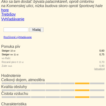
Ako sa tam dostať:
bývala palacinkáreň, oproti cintorínu
na Komenskej ulici, nízka budova skoro oproti športovej hale
hore
Trebišov
Vyhľadávanie
Rozšírené výhľadávanie
Ponuka pív
Steiger
0,60
10 st
Steiger
0,75
tm 11 st
vo fľaši:
Rezané pivo
0,70
fl 10 st
Zubr
0,90
neal.
[
aktualizuj
]
Hodnotenie
Celkový dojem, atmosféra
Kvalita obsluhy
Čistota vzduchu
Charakteristika