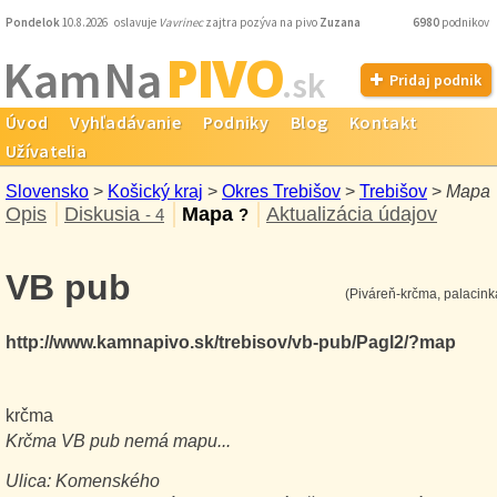
Pondelok
10.8.2026 oslavuje
Vavrinec
zajtra pozýva na pivo
Zuzana
6980
podnikov
PIVO
Kam Na
.sk
Pridaj podnik
Úvod
Vyhľadávanie
Podniky
Blog
Kontakt
Užívatelia
Slovensko
>
Košický kraj
>
Okres Trebišov
>
Trebišov
>
Mapa
Opis
Diskusia
Mapa
Aktualizácia údajov
- 4
?
VB pub
(Piváreň-krčma, palacink
http://www.kamnapivo.sk/trebisov/vb-pub/Pagl2/?map
krčma
Krčma
VB pub
nemá mapu...
Ulica:
Komenského