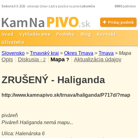
Sobota
8.8.2026 oslavuje
Oskar
zajtra pozýva na pivo
Ľubomíra
6980
podnikov
PIVO
Kam Na
.sk
Pridaj podnik
Úvod
Vyhľadávanie
Podniky
Blog
Kontakt
Užívatelia
Slovensko
>
Trnavský kraj
>
Okres Trnava
>
Trnava
>
Mapa
Opis
Diskusia
Mapa
Aktualizácia údajov
- 2
?
ZRUŠENÝ - Haliganda
http://www.kamnapivo.sk/trnava/haliganda/P717d/?map
piváreň
Piváreň
Haliganda
nemá mapu...
Ulica:
Halenárska 6