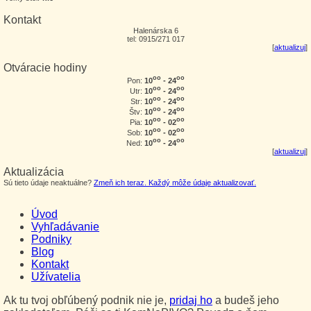
Kontakt
Halenárska 6
tel: 0915/271 017
[
aktualizuj
]
Otváracie hodiny
oo
oo
10
- 24
Pon:
oo
oo
10
- 24
Utr:
oo
oo
10
- 24
Str:
oo
oo
10
- 24
Štv:
oo
oo
10
- 02
Pia:
oo
oo
10
- 02
Sob:
oo
oo
10
- 24
Ned:
[
aktualizuj
]
Aktualizácia
Sú tieto údaje neaktuálne?
Zmeň ich teraz. Každý môže údaje aktualizovať.
Úvod
Vyhľadávanie
Podniky
Blog
Kontakt
Užívatelia
Ak tu tvoj obľúbený podnik nie je,
pridaj ho
a budeš jeho