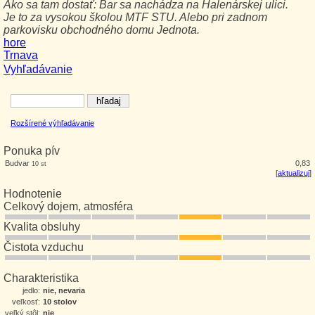
Ako sa tam dostať:
Bar sa nachádza na Halenárskej ulici.
Je to za vysokou školou MTF STU. Alebo pri zadnom
parkovisku obchodného domu Jednota.
hore
Trnava
Vyhľadávanie
Rozšírené výhľadávanie
Ponuka pív
Budvar
0,83
10 st
[
aktualizuj
]
Hodnotenie
Celkový dojem, atmosféra
Kvalita obsluhy
Čistota vzduchu
Charakteristika
jedlo:
nie, nevaria
veľkosť:
10 stolov
veľký stôl:
nie