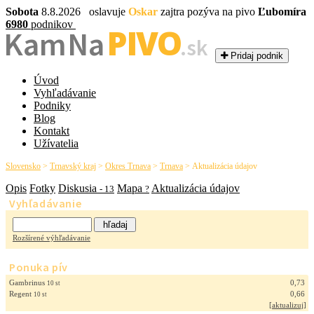
Sobota
8.8.2026 oslavuje
Oskar
zajtra pozýva na pivo
Ľubomíra
6980
podnikov
PIVO
Kam Na
.sk
Pridaj podnik
Úvod
Vyhľadávanie
Podniky
Blog
Kontakt
Užívatelia
Slovensko
>
Trnavský kraj
>
Okres Trnava
>
Trnava
>
Aktualizácia údajov
Opis
Fotky
Diskusia
Mapa
Aktualizácia údajov
- 13
?
Vyhľadávanie
Rozšírené výhľadávanie
Ponuka pív
Gambrinus
0,73
10 st
Regent
0,66
10 st
[
aktualizuj
]