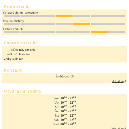
Hodnotenie
Celkový dojem, atmosféra
Kvalita obsluhy
Čistota vzduchu
Charakteristika
jedlo:
nie, nevaria
veľkosť:
6 stolov
veľký stôl:
nie
Kontakt
Šrobárova 10
[
aktualizuj
]
Otváracie hodiny
oo
oo
10
- 22
Pon:
oo
oo
10
- 22
Utr:
oo
oo
10
- 22
Str:
oo
oo
10
- 22
Štv:
oo
oo
10
- 22
Pia:
oo
oo
10
- 22
Sob:
oo
oo
00
- 20
Ned:
[
aktualizuj
]