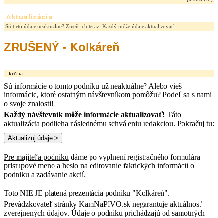
Aktualizácia
Sú tieto údaje neaktuálne?
Zmeň ich teraz. Každý môže údaje aktualizovať.
ZRUŠENÝ - Kolkáreň
krčma
Sú informácie o tomto podniku už neaktuálne? Alebo vieš
informácie, ktoré ostatným návštevníkom pomôžu? Podeľ sa s nami
o svoje znalosti!
Každý návštevník môže informácie aktualizovať!
Táto
aktualizácia podlieha následnému schváleniu redakciou. Pokračuj tu:
Pre majiteľa podniku
dáme po vyplnení registračného formulára
prístupové meno a heslo na editovanie faktických informácii o
podniku a zadávanie akcií.
Toto NIE JE platená prezentácia podniku "Kolkáreň".
Prevádzkovateľ stránky KamNaPIVO.sk negarantuje aktuálnosť
zverejnených údajov. Údaje o podniku prichádzajú od samotných