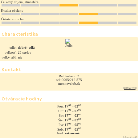
Celkový dojem, atmosféra
Kvalita obsluhy
Čistota vzduchu
Charakteristika
jedlo:
dobré jedlá
veľkosť:
25 stolov
veľký stôl:
nie
Kontakt
Radlinského 2
tel: 0905/212 575
monkeyclub.sk
[
aktualizuj
]
Otváracie hodiny
oo
oo
17
- 02
Pon:
oo
oo
17
- 02
Utr:
oo
oo
17
- 02
Str:
oo
oo
17
- 02
Štv:
oo
oo
17
- 05
Pia:
oo
oo
17
- 05
Sob:
Ned:
zatvorené
[
aktualizuj
]