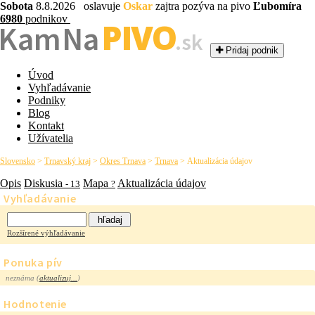
Sobota
8.8.2026 oslavuje
Oskar
zajtra pozýva na pivo
Ľubomíra
6980
podnikov
PIVO
Kam Na
.sk
Pridaj podnik
Úvod
Vyhľadávanie
Podniky
Blog
Kontakt
Užívatelia
Slovensko
>
Trnavský kraj
>
Okres Trnava
>
Trnava
>
Aktualizácia údajov
Opis
Diskusia
Mapa
Aktualizácia údajov
- 13
?
Vyhľadávanie
Rozšírené výhľadávanie
Ponuka pív
neznáma (
aktualizuj...
)
Hodnotenie