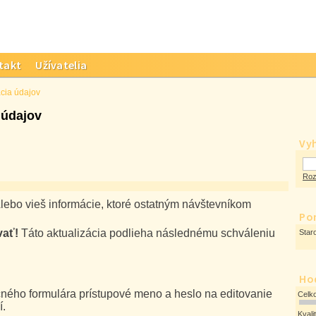
takt
Užívatelia
ácia údajov
 údajov
Vy
Roz
lebo vieš informácie, ktoré ostatným návštevníkom
Po
vať!
Táto aktualizácia podlieha následnému schváleniu
Star
Ho
ného formulára prístupové meno a heslo na editovanie
Celk
í.
Kvali