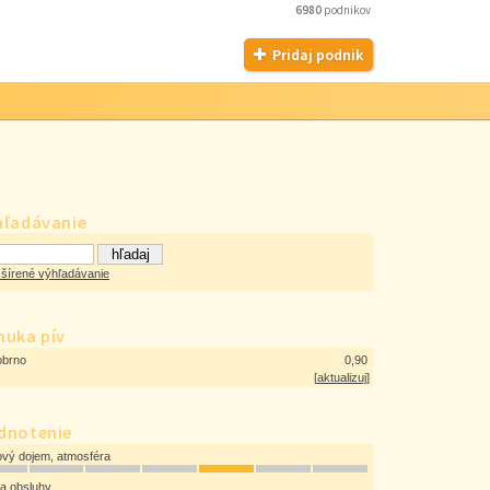
6980
podnikov
Pridaj podnik
hľadávanie
šírené výhľadávanie
nuka pív
obrno
0,90
[
aktualizuj
]
dnotenie
ový dojem, atmosféra
ta obsluhy