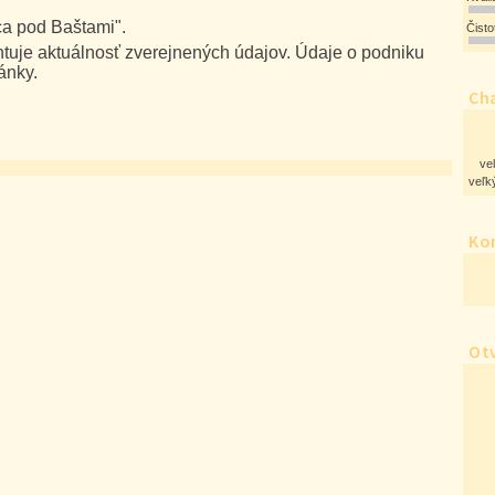
ca pod Baštami".
Čist
uje aktuálnosť zverejnených údajov. Údaje o podniku
ánky.
Cha
ve
veľký
Ko
Ot