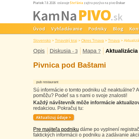
Piatok
7.8.2026 oslavuje
Štefánia
zajtra pozýva na pivo
Oskar
PIVO
Kam Na
.sk
Úvod
Vyhľadávanie
Podniky
Blog
Kon
Slovensko
>
Trnavský kraj
>
Okres Trnava
>
Trnava
>
Aktualiz
Opis
Diskusia
Mapa
Aktualizácia
- 3
?
Pivnica pod Baštami
pub restaurant
Sú informácie o tomto podniku už neaktuálne? A
pomôžu? Podeľ sa s nami o svoje znalosti!
Každý návštevník môže informácie aktualizo
redakciou. Pokračuj tu:
Pre majiteľa podniku
dáme po vyplnení registrač
faktických informácii o podniku a zadávanie akci