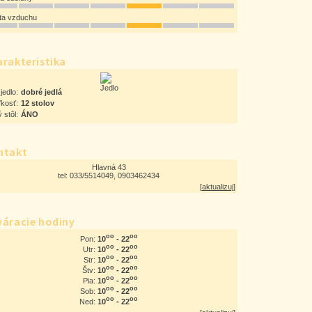
ota vzduchu
rakteristika
jedlo:
dobré jedlá
ľkosť:
12 stolov
 stôl:
ÁNO
ntakt
Hlavná 43
tel: 033/5514049, 0903462434
[
aktualizuj
]
váracie hodiny
oo
oo
10
- 22
Pon:
oo
oo
10
- 22
Utr:
oo
oo
10
- 22
Str:
oo
oo
10
- 22
Štv:
oo
oo
10
- 22
Pia:
oo
oo
10
- 22
Sob:
oo
oo
10
- 22
Ned: