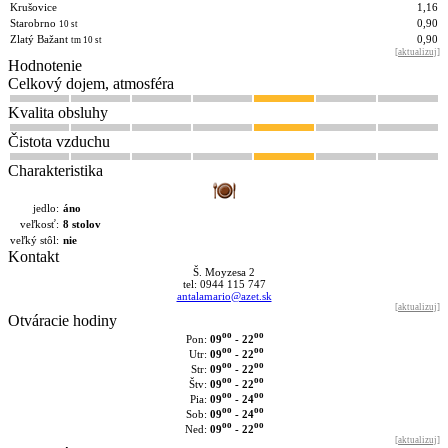
Krušovice
1,16
Starobrno
0,90
10 st
Zlatý Bažant
0,90
tm 10 st
[
aktualizuj
]
Hodnotenie
Celkový dojem, atmosféra
Kvalita obsluhy
Čistota vzduchu
Charakteristika
jedlo:
áno
veľkosť:
8 stolov
veľký stôl:
nie
Kontakt
Š. Moyzesa 2
tel: 0944 115 747
antalamario@azet.sk
[
aktualizuj
]
Otváracie hodiny
oo
oo
09
- 22
Pon:
oo
oo
09
- 22
Utr:
oo
oo
09
- 22
Str:
oo
oo
09
- 22
Štv:
oo
oo
09
- 24
Pia:
oo
oo
09
- 24
Sob:
oo
oo
09
- 22
Ned:
[
aktualizuj
]