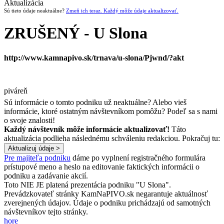
Aktualizácia
Sú tieto údaje neaktuálne?
Zmeň ich teraz. Každý môže údaje aktualizovať.
ZRUŠENÝ - U Slona
http://www.kamnapivo.sk/trnava/u-slona/Pjwnd/?akt
piváreň
Sú informácie o tomto podniku už neaktuálne? Alebo vieš
informácie, ktoré ostatným návštevníkom pomôžu? Podeľ sa s nami
o svoje znalosti!
Každý návštevník môže informácie aktualizovať!
Táto
aktualizácia podlieha následnému schváleniu redakciou. Pokračuj tu:
Pre majiteľa podniku
dáme po vyplnení registračného formulára
prístupové meno a heslo na editovanie faktických informácii o
podniku a zadávanie akcií.
Toto NIE JE platená prezentácia podniku "U Slona".
Prevádzkovateľ stránky KamNaPIVO.sk negarantuje aktuálnosť
zverejnených údajov. Údaje o podniku prichádzajú od samotných
návštevníkov tejto stránky.
hore