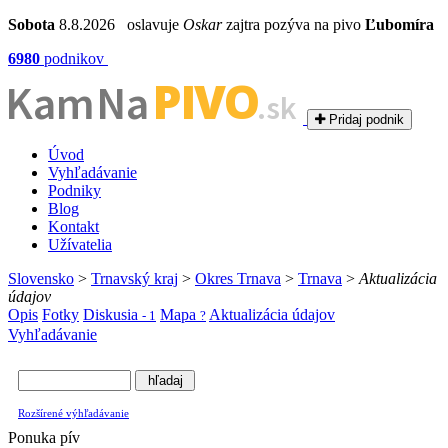
Sobota
8.8.2026 oslavuje
Oskar
zajtra pozýva na pivo
Ľubomíra
6980
podnikov
PIVO
Kam Na
.sk
Pridaj podnik
Úvod
Vyhľadávanie
Podniky
Blog
Kontakt
Užívatelia
Slovensko
>
Trnavský kraj
>
Okres Trnava
>
Trnava
>
Aktualizácia
údajov
Opis
Fotky
Diskusia
Mapa
Aktualizácia údajov
- 1
?
Vyhľadávanie
Rozšírené výhľadávanie
Ponuka pív