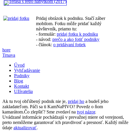
Pridaj obrázok k podniku. Stačí záber
mobilom. Fotku môže pridať každý
návštevník, priamo tu:
- formulár:
pridaj fotku k podniku
- návod:
prečo a ako fotiť podniky
- článok:
o pridávaní fotiek
hore
Trnava
Úvod
Vyhľadávanie
Podniky
Blog
Kontakt
Užívatelia
Ak tu tvoj obľúbený podnik nie je,
pridaj ho
a budeš jeho
zakladateľom. Páči sa ti KamNaPIVO? Povedz o ňom
kamarátom.Čo zlepšiť? Sme zvedaví na
tvoj názor
.
Uvádzané informácie pochádzajú v prevažnej miere od verejnosti,
preto nemôžeme garantovať ich pravdivosť a presnosť. Každý môže
údaje
aktualizovať
.