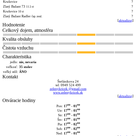
Krušovice
?
Zlatý Bažant 73
?
11.5 st
Krušovice
?
10 st
Zlatý Bažant Radler
?
čap. neal.
[
aktualizuj
]
Hodnotenie
Celkový dojem, atmosféra
Kvalita obsluhy
Čistota vzduchu
Charakteristika
jedlo:
nie, nevaria
veľkosť:
35 stolov
veľký stôl:
ÁNO
Kontakt
Štefánikova 24
tel: 0949 524 499
zelenykricek @gmail.com
www.zelenykricek.sk
[
aktualizuj
]
Otváracie hodiny
oo
oo
17
- 01
Pon:
oo
oo
17
- 01
Utr:
oo
oo
17
- 01
Str:
oo
oo
17
- 01
Štv:
oo
oo
17
- 02
Pia:
oo
oo
17
- 02
Sob:
oo
oo
17
- 01
Ned: