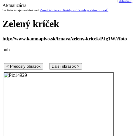
[
aktualizuj
]
Aktualizácia
Sú tieto údaje neaktuálne?
Zmeň ich teraz. Každý môže údaje aktualizovať.
Zelený kríček
http://www.kamnapivo.sk/trnava/zeleny-kricek/PJg1W/?foto
pub