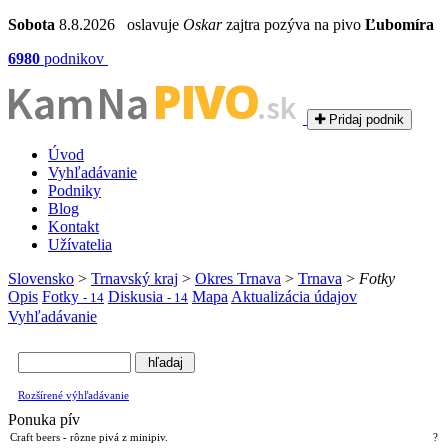
Sobota
8.8.2026 oslavuje
Oskar
zajtra pozýva na pivo
Ľubomíra
6980
podnikov
PIVO
Kam Na
.sk
Pridaj podnik
Úvod
Vyhľadávanie
Podniky
Blog
Kontakt
Užívatelia
Slovensko
>
Trnavský kraj
>
Okres Trnava
>
Trnava
>
Fotky
Opis
Fotky
Diskusia
Mapa
Aktualizácia údajov
- 14
- 14
Vyhľadávanie
Rozšírené výhľadávanie
Ponuka pív
Craft beers - rôzne pivá z minipiv.
?