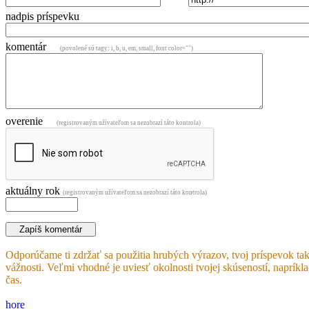
nadpis príspevku
komentár
(povolené sú tagy: i, b, u, em, small, font color="")
overenie
(registrovaným užívateľom sa nezobrazí táto kontrola)
aktuálny rok
(registrovaným užívateľom sa nezobrazí táto kontrola)
Odporúčame ti zdržať sa použitia hrubých výrazov, tvoj príspevok tak
vážnosti. Veľmi vhodné je uviesť okolnosti tvojej skúseností, napríkl
čas.
hore