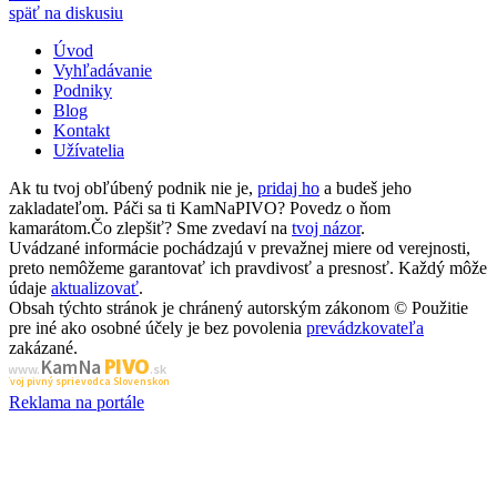
späť na diskusiu
Úvod
Vyhľadávanie
Podniky
Blog
Kontakt
Užívatelia
Ak tu tvoj obľúbený podnik nie je,
pridaj ho
a budeš jeho
zakladateľom. Páči sa ti KamNaPIVO? Povedz o ňom
kamarátom.Čo zlepšiť? Sme zvedaví na
tvoj názor
.
Uvádzané informácie pochádzajú v prevažnej miere od verejnosti,
preto nemôžeme garantovať ich pravdivosť a presnosť. Každý môže
údaje
aktualizovať
.
Obsah týchto stránok je chránený autorským zákonom © Použitie
pre iné ako osobné účely je bez povolenia
prevádzkovateľa
zakázané.
PIVO
Kam Na
www.
.sk
Tvoj pivný sprievodca Slovenskom
Reklama na portále