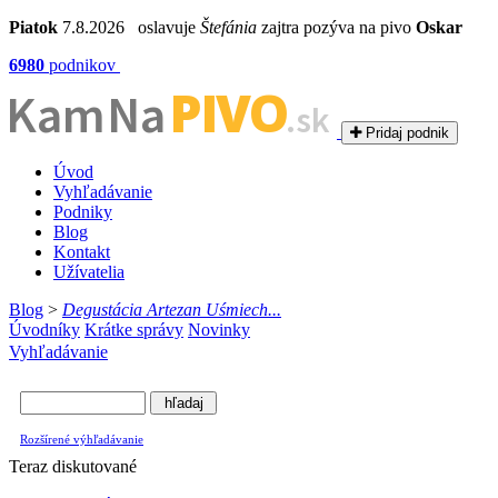
Piatok
7.8.2026 oslavuje
Štefánia
zajtra pozýva na pivo
Oskar
6980
podnikov
PIVO
Kam Na
.sk
Pridaj podnik
Úvod
Vyhľadávanie
Podniky
Blog
Kontakt
Užívatelia
Blog
>
Degustácia Artezan Uśmiech...
Úvodníky
Krátke správy
Novinky
Vyhľadávanie
Rozšírené výhľadávanie
Teraz diskutované