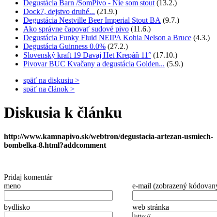
Degustácia Barn /SomPivo - Nie som stout
(13.2.)
Dock7, dejstvo druhé...
(21.9.)
Degustácia Nestville Beer Imperial Stout BA
(9.7.)
Ako správne čapovať sudové pivo
(11.6.)
Degustácia Funky Fluid NEIPA Kohia Nelson a Bruce
(4.3.)
Degustácia Guinness 0.0%
(27.2.)
Slovenský kraft 19 Davaj Het Krepáň 11°
(17.10.)
Pivovar BUC Kvačany a degustácia Golden...
(5.9.)
späť na diskusiu >
späť na článok >
Diskusia k článku
http://www.kamnapivo.sk/webtron/degustacia-artezan-usmiech-
bombelka-8.html?addcomment
Pridaj komentár
meno
e-mail (zobrazený kódovan
bydlisko
web stránka