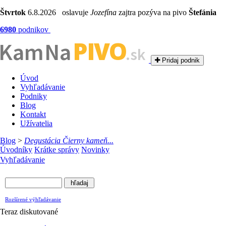
Štvrtok
6.8.2026 oslavuje
Jozefína
zajtra pozýva na pivo
Štefánia
6980
podnikov
PIVO
Kam Na
.sk
Pridaj podnik
Úvod
Vyhľadávanie
Podniky
Blog
Kontakt
Užívatelia
Blog
>
Degustácia Čierny kameň...
Úvodníky
Krátke správy
Novinky
Vyhľadávanie
Rozšírené výhľadávanie
Teraz diskutované