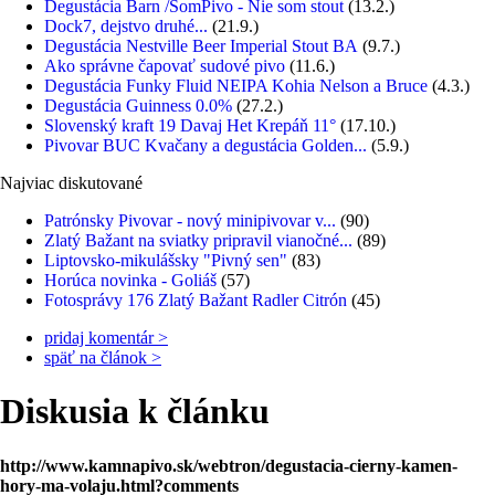
Degustácia Barn /SomPivo - Nie som stout
(13.2.)
Dock7, dejstvo druhé...
(21.9.)
Degustácia Nestville Beer Imperial Stout BA
(9.7.)
Ako správne čapovať sudové pivo
(11.6.)
Degustácia Funky Fluid NEIPA Kohia Nelson a Bruce
(4.3.)
Degustácia Guinness 0.0%
(27.2.)
Slovenský kraft 19 Davaj Het Krepáň 11°
(17.10.)
Pivovar BUC Kvačany a degustácia Golden...
(5.9.)
Najviac diskutované
Patrónsky Pivovar - nový minipivovar v...
(90)
Zlatý Bažant na sviatky pripravil vianočné...
(89)
Liptovsko-mikulášsky "Pivný sen"
(83)
Horúca novinka - Goliáš
(57)
Fotosprávy 176 Zlatý Bažant Radler Citrón
(45)
pridaj komentár >
späť na článok >
Diskusia k článku
http://www.kamnapivo.sk/webtron/degustacia-cierny-kamen-
hory-ma-volaju.html?comments