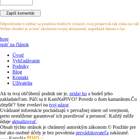
Odporúčame ti zdržať sa použitia hrubých výrazov, tvoj príspevok tak získa na váž
Veľmi vhodné je uviesť okolnosti tvojej skúseností, napríklad dátum a čas.
hore
späť na článok
Úvod
Vyhľadávanie
Podniky
Blog
Kontakt
Užívatelia
Ak tu tvoj obľúbený podnik nie je,
pridaj ho
a budeš jeho
zakladateľom. Páči sa ti KamNaPIVO? Povedz o ňom kamarátom.Čo
zlepšiť? Sme zvedaví na
tvoj názor
.
Uvádzané informácie pochádzajú v prevažnej miere od verejnosti,
preto nemôžeme garantovať ich pravdivosť a presnosť. Každý môže
údaje
aktualizovať
.
Obsah týchto stránok je chránený autorským zákonom © Použitie pre
iné ako osobné účely je bez povolenia
prevádzkovateľa
zakázané.
PIVO
Kam Na
www.
.sk