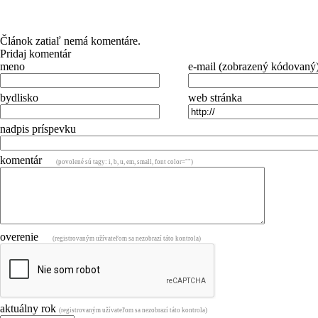
Článok zatiaľ nemá komentáre.
Pridaj komentár
meno
e-mail (zobrazený kódovaný
bydlisko
web stránka
nadpis príspevku
komentár
(povolené sú tagy: i, b, u, em, small, font color="")
overenie
(registrovaným užívateľom sa nezobrazí táto kontrola)
aktuálny rok
(registrovaným užívateľom sa nezobrazí táto kontrola)