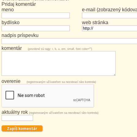
Pridaj komentár
meno
e-mail (zobrazený kódov
bydlisko
web stránka
nadpis príspevku
komentár
(povolené sú tagy: i, b, u, em, small, font color="")
overenie
(registrovaným užívateľom sa nezobrazí táto kontrola)
aktuálny rok
(registrovaným užívateľom sa nezobrazí táto kontrola)