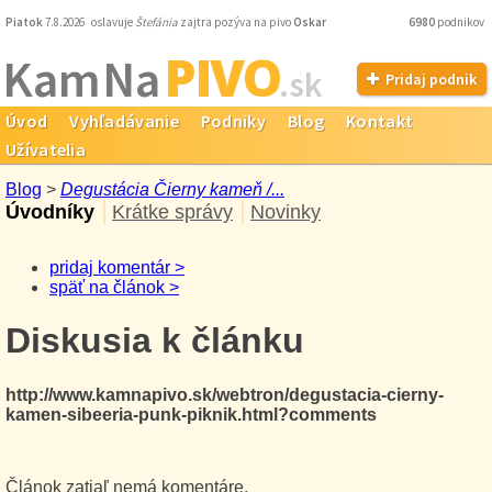
Piatok
7.8.2026 oslavuje
Štefánia
zajtra pozýva na pivo
Oskar
6980
podnikov
PIVO
Kam Na
.sk
Pridaj podnik
Úvod
Vyhľadávanie
Podniky
Blog
Kontakt
Užívatelia
Blog
>
Degustácia Čierny kameň /...
Úvodníky
Krátke správy
Novinky
pridaj komentár >
späť na článok >
Diskusia k článku
http://www.kamnapivo.sk/webtron/degustacia-cierny-
kamen-sibeeria-punk-piknik.html?comments
Článok zatiaľ nemá komentáre.