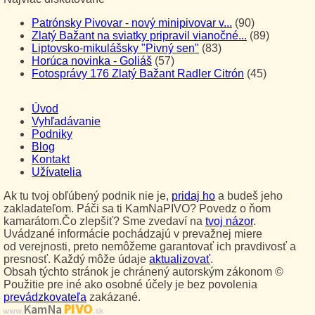
Patrónsky Pivovar - nový minipivovar v...
(90)
Zlatý Bažant na sviatky pripravil vianočné...
(89)
Liptovsko-mikulášsky "Pivný sen"
(83)
Horúca novinka - Goliáš
(57)
Fotosprávy 176 Zlatý Bažant Radler Citrón
(45)
Úvod
Vyhľadávanie
Podniky
Blog
Kontakt
Užívatelia
Ak tu tvoj obľúbený podnik nie je,
pridaj ho
a budeš jeho
zakladateľom. Páči sa ti KamNaPIVO? Povedz o ňom
kamarátom.Čo zlepšiť? Sme zvedaví na
tvoj názor
.
Uvádzané informácie pochádzajú v prevažnej miere
od verejnosti, preto nemôžeme garantovať ich pravdivosť a
presnosť. Každý môže údaje
aktualizovať
.
Obsah týchto stránok je chránený autorským zákonom ©
Použitie pre iné ako osobné účely je bez povolenia
prevádzkovateľa
zakázané.
PIVO
Kam Na
www.
.sk