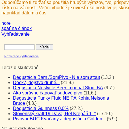
Odporúčame ti zdržať sa použitia hrubých výrazov, tvoj príspev
získa na vážnosti. Veľmi vhodné je uviesť okolnosti tvojej skús
napríklad dátum a čas.
hore
späť na článok
Vyhľadávanie
Rozšírené výhľadávanie
Teraz diskutované
Degustácia Barn /SomPivo - Nie som stout
(13.2.)
Dock7, dejstvo druhé...
(21.9.)
Degustácia Nestville Beer Imperial Stout BA
(9.7.)
Ako správne čapovať sudové pivo
(11.6.)
Degustácia Funky Fluid NEIPA Kohia Nelson a
Bruce
(4.3.)
Degustácia Guinness 0.0%
(27.2.)
Slovenský kraft 19 Davaj Het Krepáň 11°
(17.10.)
Pivovar BUC Kvačany a degustácia Golden...
(5.9.)
Najviac diskutované