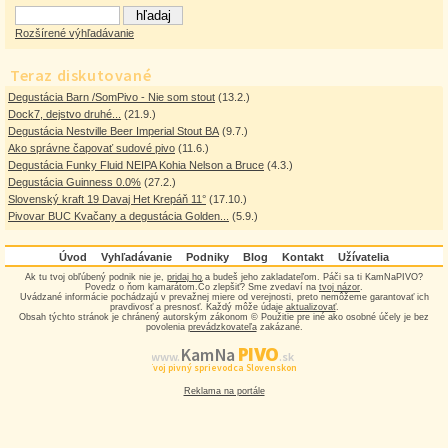
Rozšírené výhľadávanie
Teraz diskutované
Degustácia Barn /SomPivo - Nie som stout
(13.2.)
Dock7, dejstvo druhé...
(21.9.)
Degustácia Nestville Beer Imperial Stout BA
(9.7.)
Ako správne čapovať sudové pivo
(11.6.)
Degustácia Funky Fluid NEIPA Kohia Nelson a Bruce
(4.3.)
Degustácia Guinness 0.0%
(27.2.)
Slovenský kraft 19 Davaj Het Krepáň 11°
(17.10.)
Pivovar BUC Kvačany a degustácia Golden...
(5.9.)
Úvod
Vyhľadávanie
Podniky
Blog
Kontakt
Užívatelia
Ak tu tvoj obľúbený podnik nie je,
pridaj ho
a budeš jeho zakladateľom. Páči sa ti KamNaPIVO?
Povedz o ňom kamarátom.Čo zlepšiť? Sme zvedaví na
tvoj názor
.
Uvádzané informácie pochádzajú v prevažnej miere od verejnosti, preto nemôžeme garantovať ich
pravdivosť a presnosť. Každý môže údaje
aktualizovať
.
Obsah týchto stránok je chránený autorským zákonom © Použitie pre iné ako osobné účely je bez
povolenia
prevádzkovateľa
zakázané.
PIVO
Kam Na
www.
.sk
Tvoj pivný sprievodca Slovenskom
Reklama na portále