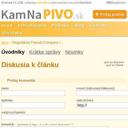
Štvrtok
6.8.2026 oslavuje
Jozefína
zajtra pozýva na pivo
Štefánia
6980
podnikov
PIVO
Kam Na
.sk
Pridaj podnik
Úvod
Vyhľadávanie
Podniky
Blog
Kontakt
Užívatelia
Blog
>
Degustácia Friends Company /...
Úvodníky
Krátke správy
Novinky
Diskusia k článku
späť na diskusiu >
späť na článok >
Pridaj komentár
meno
e-mail (zobrazený kódovaný)
bydlisko
web stránka
nadpis príspevku
komentár
(povolené sú tagy: i, b, u, em, small, font color="")