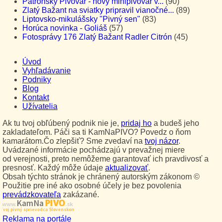
Patrónsky Pivovar - nový minipivovar v...
(90)
Zlatý Bažant na sviatky pripravil vianočné...
(89)
Liptovsko-mikulášsky "Pivný sen"
(83)
Horúca novinka - Goliáš
(57)
Fotosprávy 176 Zlatý Bažant Radler Citrón
(45)
Úvod
Vyhľadávanie
Podniky
Blog
Kontakt
Užívatelia
Ak tu tvoj obľúbený podnik nie je,
pridaj ho
a budeš jeho
zakladateľom. Páči sa ti KamNaPIVO? Povedz o ňom
kamarátom.Čo zlepšiť? Sme zvedaví na
tvoj názor
.
Uvádzané informácie pochádzajú v prevažnej miere
od verejnosti, preto nemôžeme garantovať ich pravdivosť a
presnosť. Každý môže údaje
aktualizovať
.
Obsah týchto stránok je chránený autorským zákonom ©
Použitie pre iné ako osobné účely je bez povolenia
prevádzkovateľa
zakázané.
PIVO
Kam Na
www.
.sk
Tvoj pivný sprievodca Slovenskom
Reklama na portále