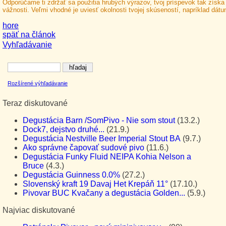
Odporúčame ti zdržať sa použitia hrubých výrazov, tvoj príspevok tak získa
vážnosti. Veľmi vhodné je uviesť okolnosti tvojej skúseností, napríklad dát
hore
späť na článok
Vyhľadávanie
Rozšírené výhľadávanie
Teraz diskutované
Degustácia Barn /SomPivo - Nie som stout
(13.2.)
Dock7, dejstvo druhé...
(21.9.)
Degustácia Nestville Beer Imperial Stout BA
(9.7.)
Ako správne čapovať sudové pivo
(11.6.)
Degustácia Funky Fluid NEIPA Kohia Nelson a
Bruce
(4.3.)
Degustácia Guinness 0.0%
(27.2.)
Slovenský kraft 19 Davaj Het Krepáň 11°
(17.10.)
Pivovar BUC Kvačany a degustácia Golden...
(5.9.)
Najviac diskutované