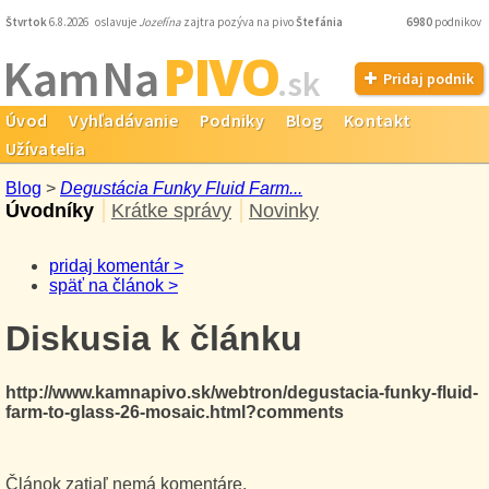
Štvrtok
6.8.2026 oslavuje
Jozefína
zajtra pozýva na pivo
Štefánia
6980
podnikov
PIVO
Kam Na
.sk
Pridaj podnik
Úvod
Vyhľadávanie
Podniky
Blog
Kontakt
Užívatelia
Blog
>
Degustácia Funky Fluid Farm...
Úvodníky
Krátke správy
Novinky
pridaj komentár >
späť na článok >
Diskusia k článku
http://www.kamnapivo.sk/webtron/degustacia-funky-fluid-
farm-to-glass-26-mosaic.html?comments
Článok zatiaľ nemá komentáre.