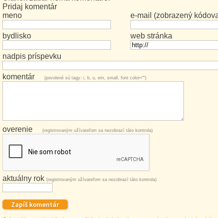
Pridaj komentár
meno
e-mail (zobrazený kódov
bydlisko
web stránka
nadpis príspevku
komentár
(povolené sú tagy: i, b, u, em, small, font color="")
overenie
(registrovaným užívateľom sa nezobrazí táto kontrola)
aktuálny rok
(registrovaným užívateľom sa nezobrazí táto kontrola)