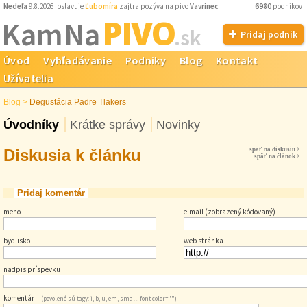
Nedeľa
9.8.2026 oslavuje
Ľubomíra
zajtra pozýva na pivo
Vavrinec
6980
podnikov
PIVO
Kam Na
.sk
Pridaj podnik
Úvod
Vyhľadávanie
Podniky
Blog
Kontakt
Užívatelia
Blog
>
Degustácia Padre Tlakers
Úvodníky
Krátke správy
Novinky
Diskusia k článku
späť na diskusiu >
späť na článok >
Pridaj komentár
meno
e-mail (zobrazený kódovaný)
bydlisko
web stránka
nadpis príspevku
komentár
(povolené sú tagy: i, b, u, em, small, font color="")