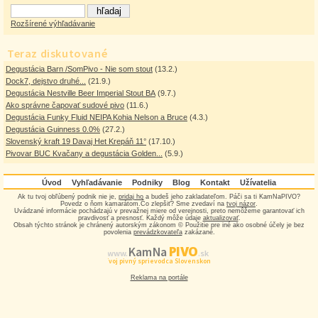
Rozšírené výhľadávanie
Teraz diskutované
Degustácia Barn /SomPivo - Nie som stout
(13.2.)
Dock7, dejstvo druhé...
(21.9.)
Degustácia Nestville Beer Imperial Stout BA
(9.7.)
Ako správne čapovať sudové pivo
(11.6.)
Degustácia Funky Fluid NEIPA Kohia Nelson a Bruce
(4.3.)
Degustácia Guinness 0.0%
(27.2.)
Slovenský kraft 19 Davaj Het Krepáň 11°
(17.10.)
Pivovar BUC Kvačany a degustácia Golden...
(5.9.)
Úvod
Vyhľadávanie
Podniky
Blog
Kontakt
Užívatelia
Ak tu tvoj obľúbený podnik nie je,
pridaj ho
a budeš jeho zakladateľom. Páči sa ti KamNaPIVO?
Povedz o ňom kamarátom.Čo zlepšiť? Sme zvedaví na
tvoj názor
.
Uvádzané informácie pochádzajú v prevažnej miere od verejnosti, preto nemôžeme garantovať ich
pravdivosť a presnosť. Každý môže údaje
aktualizovať
.
Obsah týchto stránok je chránený autorským zákonom © Použitie pre iné ako osobné účely je bez
povolenia
prevádzkovateľa
zakázané.
PIVO
Kam Na
www.
.sk
Tvoj pivný sprievodca Slovenskom
Reklama na portále