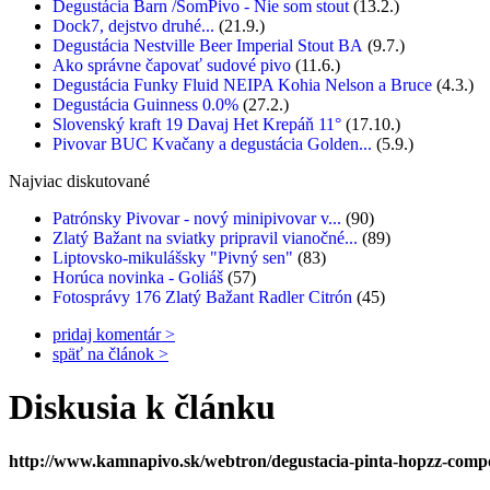
Degustácia Barn /SomPivo - Nie som stout
(13.2.)
Dock7, dejstvo druhé...
(21.9.)
Degustácia Nestville Beer Imperial Stout BA
(9.7.)
Ako správne čapovať sudové pivo
(11.6.)
Degustácia Funky Fluid NEIPA Kohia Nelson a Bruce
(4.3.)
Degustácia Guinness 0.0%
(27.2.)
Slovenský kraft 19 Davaj Het Krepáň 11°
(17.10.)
Pivovar BUC Kvačany a degustácia Golden...
(5.9.)
Najviac diskutované
Patrónsky Pivovar - nový minipivovar v...
(90)
Zlatý Bažant na sviatky pripravil vianočné...
(89)
Liptovsko-mikulášsky "Pivný sen"
(83)
Horúca novinka - Goliáš
(57)
Fotosprávy 176 Zlatý Bažant Radler Citrón
(45)
pridaj komentár >
späť na článok >
Diskusia k článku
http://www.kamnapivo.sk/webtron/degustacia-pinta-hopzz-comp