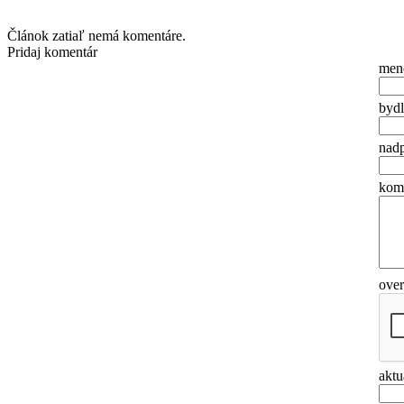
Článok zatiaľ nemá komentáre.
Pridaj komentár
men
bydl
nadp
ko
ove
aktu