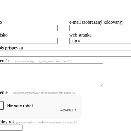
o
e-mail (zobrazený kódovaný)
isko
web stránka
is príspevku
mentár
(povolené sú tagy: i, b, u, em, small, font color="")
renie
(registrovaným užívateľom sa nezobrazí táto kontrola)
álny rok
(registrovaným užívateľom sa nezobrazí táto kontrola)