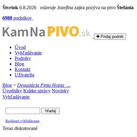
Štvrtok
6.8.2026 oslavuje
Jozefína
zajtra pozýva na pivo
Štefánia
6980
podnikov
PIVO
Kam Na
.sk
Pridaj podnik
Úvod
Vyhľadávanie
Podniky
Blog
Kontakt
Užívatelia
Blog
>
Degustácia Pinta Hopzz_...
Úvodníky
Krátke správy
Novinky
Vyhľadávanie
Rozšírené výhľadávanie
Teraz diskutované