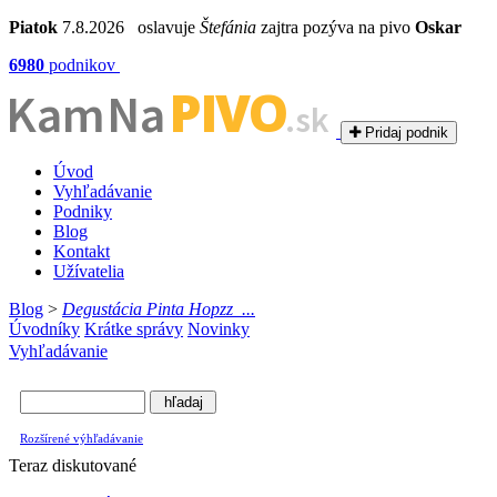
Piatok
7.8.2026 oslavuje
Štefánia
zajtra pozýva na pivo
Oskar
6980
podnikov
PIVO
Kam Na
.sk
Pridaj podnik
Úvod
Vyhľadávanie
Podniky
Blog
Kontakt
Užívatelia
Blog
>
Degustácia Pinta Hopzz_...
Úvodníky
Krátke správy
Novinky
Vyhľadávanie
Rozšírené výhľadávanie
Teraz diskutované