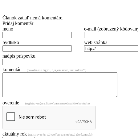
Článok zatiaľ nemá komentáre.
Pridaj komentár
meno
e-mail (zobrazený kódovan
bydlisko
web stránka
nadpis príspevku
komentár
(povolené sú tagy: i, b, u, em, small, font color="")
overenie
(registrovaným užívateľom sa nezobrazí táto kontrola)
aktuálny rok
(registrovaným užívateľom sa nezobrazí táto kontrola)