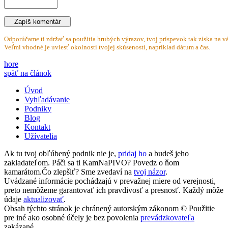
Odporúčame ti zdržať sa použitia hrubých výrazov, tvoj príspevok tak získa na vá
Veľmi vhodné je uviesť okolnosti tvojej skúseností, napríklad dátum a čas.
hore
späť na článok
Úvod
Vyhľadávanie
Podniky
Blog
Kontakt
Užívatelia
Ak tu tvoj obľúbený podnik nie je,
pridaj ho
a budeš jeho
zakladateľom. Páči sa ti KamNaPIVO? Povedz o ňom
kamarátom.Čo zlepšiť? Sme zvedaví na
tvoj názor
.
Uvádzané informácie pochádzajú v prevažnej miere od verejnosti,
preto nemôžeme garantovať ich pravdivosť a presnosť. Každý môže
údaje
aktualizovať
.
Obsah týchto stránok je chránený autorským zákonom © Použitie
pre iné ako osobné účely je bez povolenia
prevádzkovateľa
zakázané.