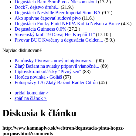
Degustácia Barn /SomPivo - Nie som stout
(13.2.)
Dock7, dejstvo druhé...
(21.9.)
Degustácia Nestville Beer Imperial Stout BA
(9.7.)
Ako správne čapovať sudové pivo
(11.6.)
Degustácia Funky Fluid NEIPA Kohia Nelson a Bruce
(4.3.)
Degustácia Guinness 0.0%
(27.2.)
Slovenský kraft 19 Davaj Het Krepáň 11°
(17.10.)
Pivovar BUC Kvačany a degustácia Golden...
(5.9.)
Najviac diskutované
Patrónsky Pivovar - nový minipivovar v...
(90)
Zlatý Bažant na sviatky pripravil vianočné...
(89)
Liptovsko-mikulášsky "Pivný sen"
(83)
Horúca novinka - Goliáš
(57)
Fotosprávy 176 Zlatý Bažant Radler Citrón
(45)
pridaj komentár >
späť na článok >
Diskusia k článku
http://www.kamnapivo.sk/webtron/degustacia-pinta-hopzz-
purpose.html?comments