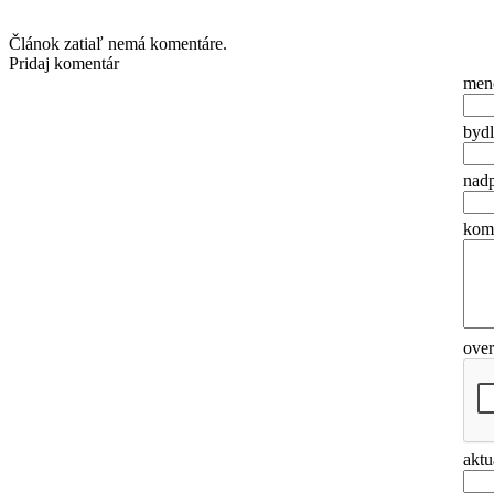
Článok zatiaľ nemá komentáre.
Pridaj komentár
men
bydl
nadp
ko
ove
aktu