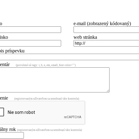
o
e-mail (zobrazený kódovaný)
isko
web stránka
is príspevku
mentár
(povolené sú tagy: i, b, u, em, small, font color="")
renie
(registrovaným užívateľom sa nezobrazí táto kontrola)
álny rok
(registrovaným užívateľom sa nezobrazí táto kontrola)