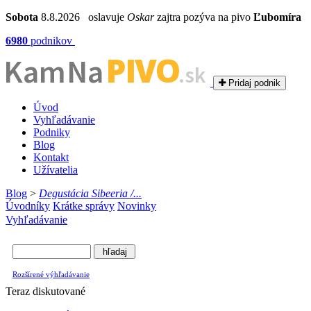
Sobota
8.8.2026 oslavuje
Oskar
zajtra pozýva na pivo
Ľubomíra
6980
podnikov
PIVO
Kam Na
.sk
Pridaj podnik
Úvod
Vyhľadávanie
Podniky
Blog
Kontakt
Užívatelia
Blog
>
Degustácia Sibeeria /...
Úvodníky
Krátke správy
Novinky
Vyhľadávanie
Rozšírené výhľadávanie
Teraz diskutované