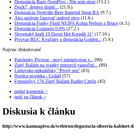
Degustácia Barn /SomPivo - Nie som stout
(13.2.)
Dock7, dejstvo druhé...
(21.9.)
Degustácia Nestville Beer Imperial Stout BA
(9.7.)
Ako správne čapovať sudové pivo
(11.6.)
Degustácia Funky Fluid NEIPA Kohia Nelson a Bruce
(4.3.)
Degustácia Guinness 0.0%
(27.2.)
Slovenský kraft 19 Davaj Het Krepáň 11°
(17.10.)
Pivovar BUC Kvačany a degustácia Golden...
(5.9.)
Najviac diskutované
Patrónsky Pivovar - nový minipivovar v...
(90)
Zlatý Bažant na sviatky pripravil vianočné...
(89)
Liptovsko-mikulášsky "Pivný sen"
(83)
Horúca novinka - Goliáš
(57)
Fotosprávy 176 Zlatý Bažant Radler Citrón
(45)
pridaj komentár >
späť na článok >
Diskusia k článku
http://www.kamnapivo.sk/webtron/degustacia-sibeeria-kabinet-