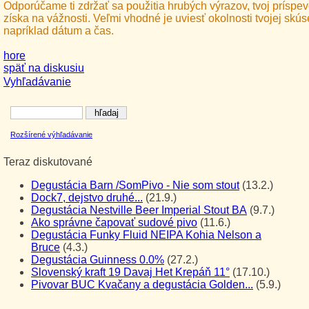
Odporúčame ti zdržať sa použitia hrubých výrazov, tvoj príspev
získa na vážnosti. Veľmi vhodné je uviesť okolnosti tvojej skús
napríklad dátum a čas.
hore
späť na diskusiu
Vyhľadávanie
Rozšírené výhľadávanie
Teraz diskutované
Degustácia Barn /SomPivo - Nie som stout
(13.2.)
Dock7, dejstvo druhé...
(21.9.)
Degustácia Nestville Beer Imperial Stout BA
(9.7.)
Ako správne čapovať sudové pivo
(11.6.)
Degustácia Funky Fluid NEIPA Kohia Nelson a
Bruce
(4.3.)
Degustácia Guinness 0.0%
(27.2.)
Slovenský kraft 19 Davaj Het Krepáň 11°
(17.10.)
Pivovar BUC Kvačany a degustácia Golden...
(5.9.)