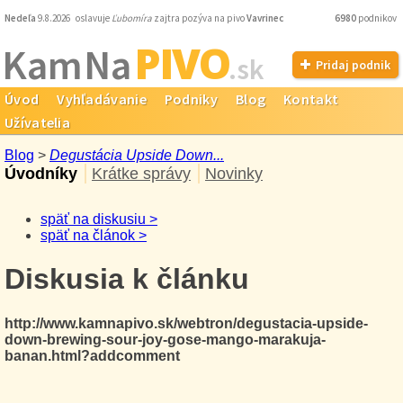
Nedeľa
9.8.2026 oslavuje
Ľubomíra
zajtra pozýva na pivo
Vavrinec
6980
podnikov
PIVO
Kam Na
.sk
Pridaj podnik
Úvod
Vyhľadávanie
Podniky
Blog
Kontakt
Užívatelia
Blog
>
Degustácia Upside Down...
Úvodníky
Krátke správy
Novinky
späť na diskusiu >
späť na článok >
Diskusia k článku
http://www.kamnapivo.sk/webtron/degustacia-upside-
down-brewing-sour-joy-gose-mango-marakuja-
banan.html?addcomment