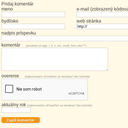
Pridaj komentár
meno
e-mail (zobrazený kódov
bydlisko
web stránka
nadpis príspevku
komentár
(povolené sú tagy: i, b, u, em, small, font color="")
overenie
(registrovaným užívateľom sa nezobrazí táto kontrola)
aktuálny rok
(registrovaným užívateľom sa nezobrazí táto kontrola)