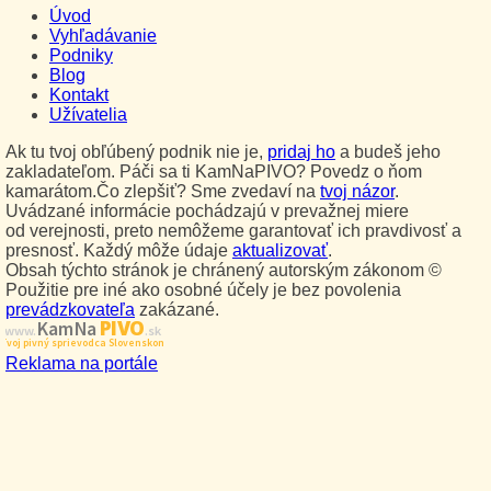
Úvod
Vyhľadávanie
Podniky
Blog
Kontakt
Užívatelia
Ak tu tvoj obľúbený podnik nie je,
pridaj ho
a budeš jeho
zakladateľom. Páči sa ti KamNaPIVO? Povedz o ňom
kamarátom.Čo zlepšiť? Sme zvedaví na
tvoj názor
.
Uvádzané informácie pochádzajú v prevažnej miere
od verejnosti, preto nemôžeme garantovať ich pravdivosť a
presnosť. Každý môže údaje
aktualizovať
.
Obsah týchto stránok je chránený autorským zákonom ©
Použitie pre iné ako osobné účely je bez povolenia
prevádzkovateľa
zakázané.
PIVO
Kam Na
www.
.sk
Tvoj pivný sprievodca Slovenskom
Reklama na portále