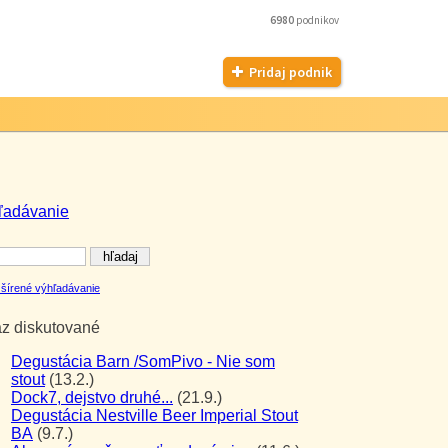
6980
podnikov
Pridaj podnik
ľadávanie
šírené výhľadávanie
az diskutované
Degustácia Barn /SomPivo - Nie som
stout
(13.2.)
Dock7, dejstvo druhé...
(21.9.)
Degustácia Nestville Beer Imperial Stout
BA
(9.7.)