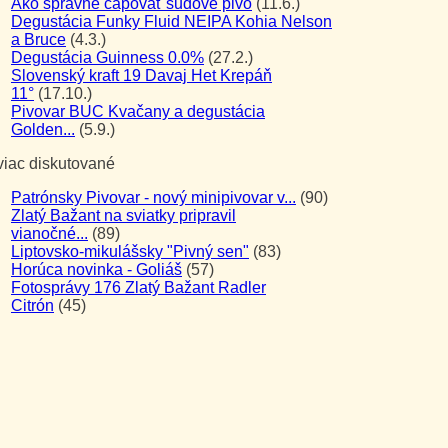
Ako správne čapovať sudové pivo
(11.6.)
Degustácia Funky Fluid NEIPA Kohia Nelson
a Bruce
(4.3.)
Degustácia Guinness 0.0%
(27.2.)
Slovenský kraft 19 Davaj Het Krepáň
11°
(17.10.)
Pivovar BUC Kvačany a degustácia
Golden...
(5.9.)
viac diskutované
Patrónsky Pivovar - nový minipivovar v...
(90)
Zlatý Bažant na sviatky pripravil
vianočné...
(89)
Liptovsko-mikulášsky "Pivný sen"
(83)
Horúca novinka - Goliáš
(57)
Fotosprávy 176 Zlatý Bažant Radler
Citrón
(45)