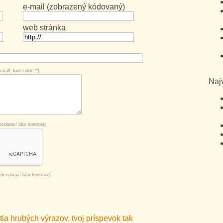
e-mail (zobrazený kódovaný)
web stránka
mall, font color="")
Naj
zobrazí táto kontrola)
nezobrazí táto kontrola)
ia hrubých výrazov, tvoj príspevok tak