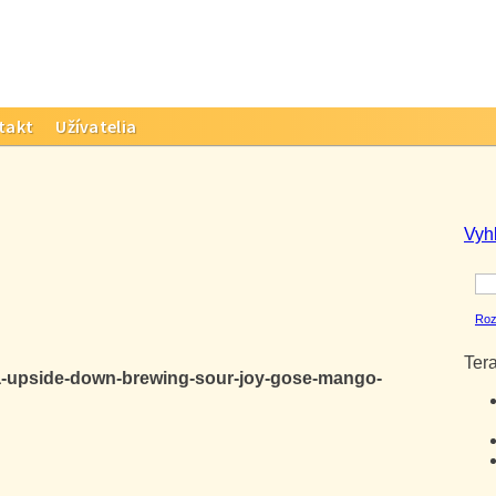
takt
Užívatelia
Vyh
Roz
Ter
a-upside-down-brewing-sour-joy-gose-mango-