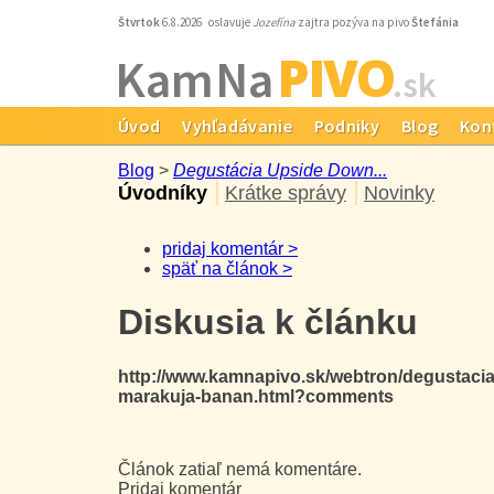
Štvrtok
6.8.2026 oslavuje
Jozefína
zajtra pozýva na pivo
Štefánia
PIVO
Kam Na
.sk
Úvod
Vyhľadávanie
Podniky
Blog
Kon
Blog
>
Degustácia Upside Down...
Úvodníky
Krátke správy
Novinky
pridaj komentár >
späť na článok >
Diskusia k článku
http://www.kamnapivo.sk/webtron/degustaci
marakuja-banan.html?comments
Článok zatiaľ nemá komentáre.
Pridaj komentár