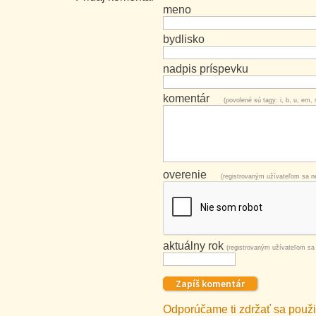
meno
bydlisko
nadpis príspevku
komentár
(povolené sú tagy: i, b, u, em, s
overenie
(registrovaným užívateľom sa ne
aktuálny rok
(registrovaným užívateľom sa 
Odporúčame ti zdržať sa použit