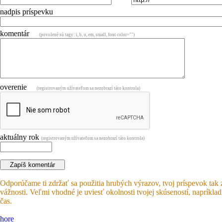
nadpis príspevku
komentár
(povolené sú tagy: i, b, u, em, small, font color="")
overenie
(registrovaným užívateľom sa nezobrazí táto kontrola)
aktuálny rok
(registrovaným užívateľom sa nezobrazí táto kontrola)
Odporúčame ti zdržať sa použitia hrubých výrazov, tvoj príspevok tak 
vážnosti. Veľmi vhodné je uviesť okolnosti tvojej skúseností, napríkla
čas.
hore