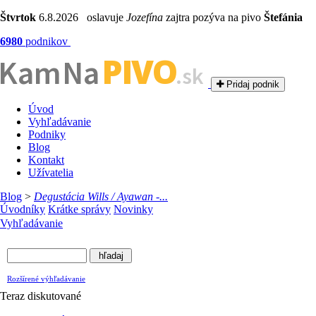
Štvrtok
6.8.2026 oslavuje
Jozefína
zajtra pozýva na pivo
Štefánia
6980
podnikov
PIVO
Kam Na
.sk
Pridaj podnik
Úvod
Vyhľadávanie
Podniky
Blog
Kontakt
Užívatelia
Blog
>
Degustácia Wills / Ayawan -...
Úvodníky
Krátke správy
Novinky
Vyhľadávanie
Rozšírené výhľadávanie
Teraz diskutované