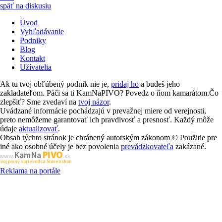
späť na diskusiu
Úvod
Vyhľadávanie
Podniky
Blog
Kontakt
Užívatelia
Ak tu tvoj obľúbený podnik nie je,
pridaj ho
a budeš jeho
zakladateľom. Páči sa ti KamNaPIVO? Povedz o ňom kamarátom.Čo
zlepšiť? Sme zvedaví na
tvoj názor
.
Uvádzané informácie pochádzajú v prevažnej miere od verejnosti,
preto nemôžeme garantovať ich pravdivosť a presnosť. Každý môže
údaje
aktualizovať
.
Obsah týchto stránok je chránený autorským zákonom © Použitie pre
iné ako osobné účely je bez povolenia
prevádzkovateľa
zakázané.
PIVO
Kam Na
www.
.sk
Tvoj pivný sprievodca Slovenskom
Reklama na portále