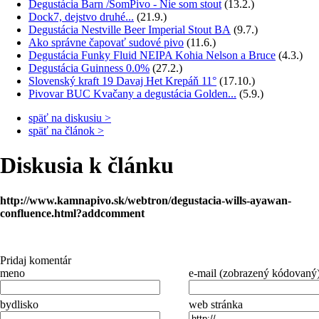
Degustácia Barn /SomPivo - Nie som stout
(13.2.)
Dock7, dejstvo druhé...
(21.9.)
Degustácia Nestville Beer Imperial Stout BA
(9.7.)
Ako správne čapovať sudové pivo
(11.6.)
Degustácia Funky Fluid NEIPA Kohia Nelson a Bruce
(4.3.)
Degustácia Guinness 0.0%
(27.2.)
Slovenský kraft 19 Davaj Het Krepáň 11°
(17.10.)
Pivovar BUC Kvačany a degustácia Golden...
(5.9.)
späť na diskusiu >
späť na článok >
Diskusia k článku
http://www.kamnapivo.sk/webtron/degustacia-wills-ayawan-
confluence.html?addcomment
Pridaj komentár
meno
e-mail (zobrazený kódovaný
bydlisko
web stránka