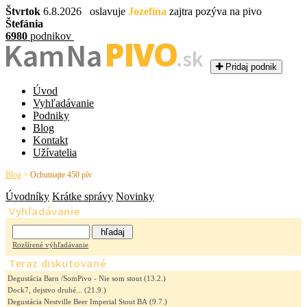
Štvrtok
6.8.2026 oslavuje
Jozefína
zajtra pozýva na pivo
Štefánia
6980
podnikov
PIVO
Kam Na
.sk
Pridaj podnik
Úvod
Vyhľadávanie
Podniky
Blog
Kontakt
Užívatelia
Blog
>
Ochutnajte 450 pív
Úvodníky
Krátke správy
Novinky
Vyhľadávanie
Rozšírené výhľadávanie
Teraz diskutované
Degustácia Barn /SomPivo - Nie som stout
(13.2.)
Dock7, dejstvo druhé...
(21.9.)
Degustácia Nestville Beer Imperial Stout BA
(9.7.)