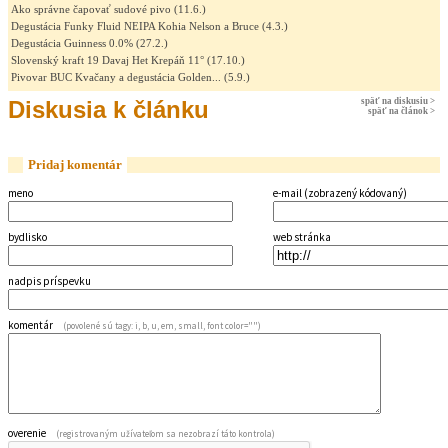
Ako správne čapovať sudové pivo
(11.6.)
Degustácia Funky Fluid NEIPA Kohia Nelson a Bruce
(4.3.)
Degustácia Guinness 0.0%
(27.2.)
Slovenský kraft 19 Davaj Het Krepáň 11°
(17.10.)
Pivovar BUC Kvačany a degustácia Golden...
(5.9.)
Diskusia k článku
späť na diskusiu >
späť na článok >
Pridaj komentár
meno
e-mail (zobrazený kódovaný)
bydlisko
web stránka
nadpis príspevku
komentár
(povolené sú tagy: i, b, u, em, small, font color="")
overenie
(registrovaným užívateľom sa nezobrazí táto kontrola)