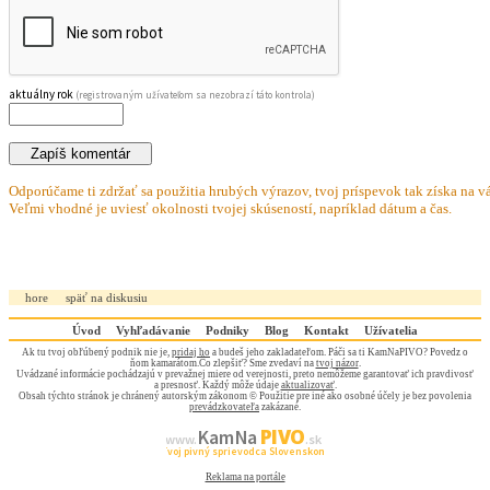
aktuálny rok
(registrovaným užívateľom sa nezobrazí táto kontrola)
Odporúčame ti zdržať sa použitia hrubých výrazov, tvoj príspevok tak získa na vá
Veľmi vhodné je uviesť okolnosti tvojej skúseností, napríklad dátum a čas.
hore
späť na diskusiu
Úvod
Vyhľadávanie
Podniky
Blog
Kontakt
Užívatelia
Ak tu tvoj obľúbený podnik nie je,
pridaj ho
a budeš jeho zakladateľom. Páči sa ti KamNaPIVO? Povedz o
ňom kamarátom.Čo zlepšiť? Sme zvedaví na
tvoj názor
.
Uvádzané informácie pochádzajú v prevažnej miere od verejnosti, preto nemôžeme garantovať ich pravdivosť
a presnosť. Každý môže údaje
aktualizovať
.
Obsah týchto stránok je chránený autorským zákonom © Použitie pre iné ako osobné účely je bez povolenia
prevádzkovateľa
zakázané.
PIVO
Kam Na
www.
.sk
Tvoj pivný sprievodca Slovenskom
Reklama na portále