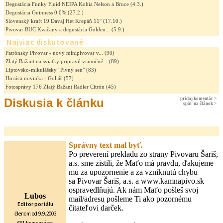
Degustácia Funky Fluid NEIPA Kohia Nelson a Bruce
(4.3.)
Degustácia Guinness 0.0%
(27.2.)
Slovenský kraft 19 Davaj Het Krepáň 11°
(17.10.)
Pivovar BUC Kvačany a degustácia Golden...
(5.9.)
Najviac diskutované
Patrónsky Pivovar - nový minipivovar v...
(90)
Zlatý Bažant na sviatky pripravil vianočné...
(89)
Liptovsko-mikulášsky "Pivný sen"
(83)
Horúca novinka - Goliáš
(57)
Fotosprávy 176 Zlatý Bažant Radler Citrón
(45)
Diskusia k článku
pridaj komentár >
späť na článok >
Správny text mal byť.
Po preverení prekladu zo strany Pivovaru Šariš,
a.s. sme zistili, že Maťo má pravdu, ďakujeme
mu za upozornenie a za vzniknutú chybu
sa Pivovar Šariš, a.s. a www.kamnapivo.sk
ospravedlňujú. Ak nám Maťo pošleš svoj
Lubos
mail/adresu pošleme Ti ako pozornému
Editor portálu
čitateľovi darček.
členom od 9.9.2003