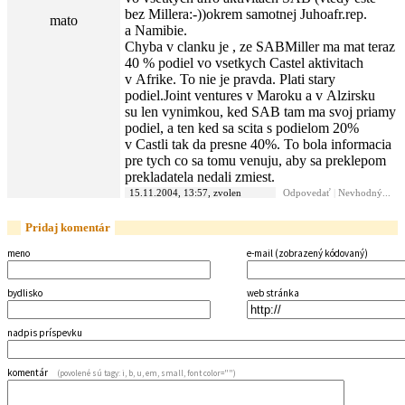
bez Millera:-))okrem samotnej Juhoafr.rep.
mato
a Namibie.
Chyba v clanku je , ze SABMiller ma mat teraz
40 % podiel vo vsetkych Castel aktivitach
v Afrike. To nie je pravda. Plati stary
podiel.Joint ventures v Maroku a v Alzirsku
su len vynimkou, ked SAB tam ma svoj priamy
podiel, a ten ked sa scita s podielom 20%
v Castli tak da presne 40%. To bola informacia
pre tych co sa tomu venuju, aby sa preklepom
prekladatela nedali zmiest.
15.11.2004, 13:57, zvolen
Odpovedať
|
Nevhodný...
Pridaj komentár
meno
e-mail (zobrazený kódovaný)
bydlisko
web stránka
nadpis príspevku
komentár
(povolené sú tagy: i, b, u, em, small, font color="")