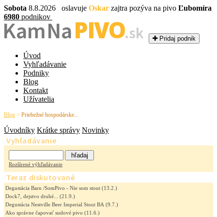
Sobota
8.8.2026 oslavuje
Oskar
zajtra pozýva na pivo
Ľubomíra
6980
podnikov
PIVO
Kam Na
.sk
Pridaj podnik
Úvod
Vyhľadávanie
Podniky
Blog
Kontakt
Užívatelia
Blog
>
Priebežné hospodárske...
Úvodníky
Krátke správy
Novinky
Vyhľadávanie
Rozšírené výhľadávanie
Teraz diskutované
Degustácia Barn /SomPivo - Nie som stout
(13.2.)
Dock7, dejstvo druhé...
(21.9.)
Degustácia Nestville Beer Imperial Stout BA
(9.7.)
Ako správne čapovať sudové pivo
(11.6.)