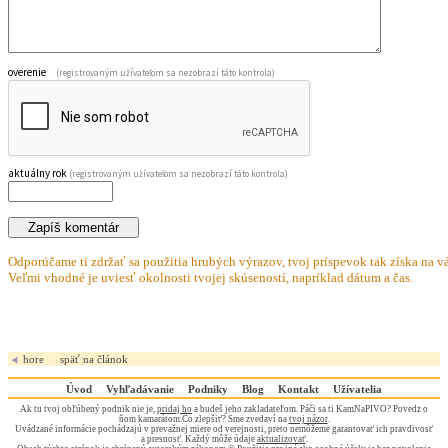
overenie
(registrovaným užívateľom sa nezobrazí táto kontrola)
aktuálny rok
(registrovaným užívateľom sa nezobrazí táto kontrola)
Odporúčame ti zdržať sa použitia hrubých výrazov, tvoj príspevok tak získa na vá
Veľmi vhodné je uviesť okolnosti tvojej skúseností, napríklad dátum a čas.
hore
späť na článok
Úvod
Vyhľadávanie
Podniky
Blog
Kontakt
Užívatelia
Ak tu tvoj obľúbený podnik nie je,
pridaj ho
a budeš jeho zakladateľom. Páči sa ti KamNaPIVO? Povedz o
ňom kamarátom.Čo zlepšiť? Sme zvedaví na
tvoj názor
.
Uvádzané informácie pochádzajú v prevažnej miere od verejnosti, preto nemôžeme garantovať ich pravdivosť
a presnosť. Každý môže údaje
aktualizovať
.