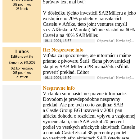
661 komentárov
Správny text mal byť:
208 podnikov
26 fotiek
V dôsledku týchto investícií SABMilleru a jeho
existujúceho 20% podielu v transakciách
Castelu v Afrike, tieto joint ventures (myslí
sa v Alžírsku a Maroku) účinne vlastní na 60%
Castel a na 40% SABMiller.
19.11.2004, 13:57
Odpovedať
|
Nevhodný...
Re: Nespravne info
Lubos
Vďaka za upozornenie, ale informáciu máme
Editor portálu
priamo z pivovaru Šariš, člena pivovarníckej
členom od 9.9.2003
skupiny SAB Miller a PR manažérka sľúbila
661 komentárov
preveriť preklad. Editor
208 podnikov
26 fotiek
16.11.2004, 16:50
Odpovedať
|
Nevhodný...
Nespravne info
V clanku som nasiel nespravne informacie.
Dovodom je pravdepodobne nespravny
preklad. Ale pre tych co to zaujima: SAB
a Castle Group BGI uzavreli v 2001 pan
africku dohodu o rozdeleni vplyvu a vzajomnej
vymene akcii, cim SAB ziskal 20 percent
podiel vo vsetkych africkych aktivitach Castelu
a naopak Castel ziskal 38 percentny podiel
vo vsetkych afro aktivitach SAB (vtedy este