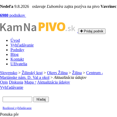
Nedeľa
9.8.2026 oslavuje
Ľubomíra
zajtra pozýva na pivo
Vavrinec
6980
podnikov
PIVO
Kam Na
.sk
Pridaj podnik
Úvod
Vyhľadávanie
Podniky
Blog
Kontakt
Užívatelia
Slovensko
>
Žilinský kraj
>
Okres Žilina
>
Žilina
>
Centrum -
Mariánske nám. D. Val a okol
>
Aktualizácia údajov
Opis
Diskusia
Mapa
Aktualizácia údajov
?
Vyhľadávanie
Rozšírené výhľadávanie
Ponuka pív