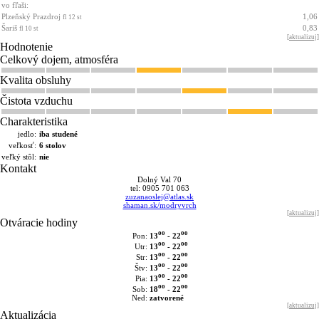
vo fľaši:
Plzeňský Prazdroj
1,06
fl 12 st
Šariš
0,83
fl 10 st
[
aktualizuj
]
Hodnotenie
Celkový dojem, atmosféra
Kvalita obsluhy
Čistota vzduchu
Charakteristika
jedlo:
iba studené
veľkosť:
6 stolov
veľký stôl:
nie
Kontakt
Dolný Val 70
tel: 0905 701 063
zuzanaoslej@atlas.sk
shaman.sk/modryvrch
[
aktualizuj
]
Otváracie hodiny
oo
oo
13
- 22
Pon:
oo
oo
13
- 22
Utr:
oo
oo
13
- 22
Str:
oo
oo
13
- 22
Štv:
oo
oo
13
- 22
Pia:
oo
oo
18
- 22
Sob:
Ned:
zatvorené
[
aktualizuj
]
Aktualizácia