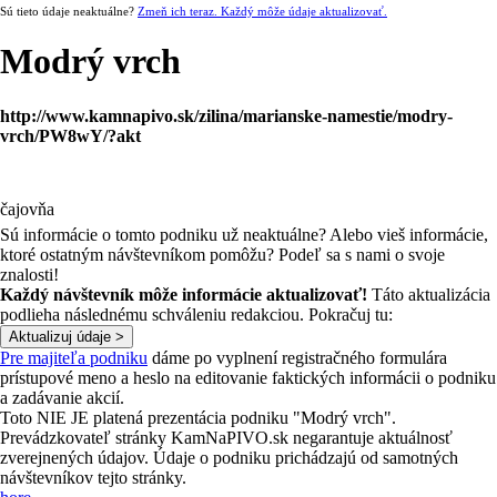
Sú tieto údaje neaktuálne?
Zmeň ich teraz. Každý môže údaje aktualizovať.
Modrý vrch
http://www.kamnapivo.sk/zilina/marianske-namestie/modry-
vrch/PW8wY/?akt
čajovňa
Sú informácie o tomto podniku už neaktuálne? Alebo vieš informácie,
ktoré ostatným návštevníkom pomôžu? Podeľ sa s nami o svoje
znalosti!
Každý návštevník môže informácie aktualizovať!
Táto aktualizácia
podlieha následnému schváleniu redakciou. Pokračuj tu:
Pre majiteľa podniku
dáme po vyplnení registračného formulára
prístupové meno a heslo na editovanie faktických informácii o podniku
a zadávanie akcií.
Toto NIE JE platená prezentácia podniku "Modrý vrch".
Prevádzkovateľ stránky KamNaPIVO.sk negarantuje aktuálnosť
zverejnených údajov. Údaje o podniku prichádzajú od samotných
návštevníkov tejto stránky.