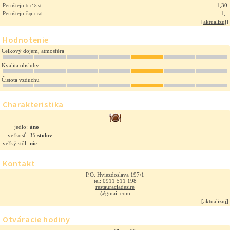
Pernštejn
1,30
tm 18 st
Pernštejn
1,-
čap. neal.
[
aktualizuj
]
Hodnotenie
Celkový dojem, atmosféra
Kvalita obsluhy
Čistota vzduchu
Charakteristika
jedlo:
áno
veľkosť:
35 stolov
veľký stôl:
nie
Kontakt
P.O. Hviezdoslava 197/1
tel: 0911 511 198
restauraciadesire
@gmail.com
[
aktualizuj
]
Otváracie hodiny