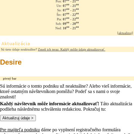
oo
oo
07
- 21
Pon:
oo
oo
07
- 21
Utr:
oo
oo
07
- 21
Str:
oo
oo
07
- 22
Štv:
oo
oo
07
- 22
Pia:
oo
oo
09
- 20
Sob:
oo
oo
10
- 21
Ned:
[
aktualizuj
]
Aktualizácia
Sú tieto údaje neaktuálne?
Zmeň ich teraz. Každý môže údaje aktualizovať.
Desire
pivný bar
Sú informácie o tomto podniku už neaktuálne? Alebo vieš informácie,
ktoré ostatným návštevníkom pomôžu? Podeľ sa s nami o svoje
znalosti!
Každý návštevník môže informácie aktualizovať!
Táto aktualizácia
podlieha následnému schváleniu redakciou. Pokračuj tu:
Pre majiteľa podniku
dáme po vyplnení registračného formulára