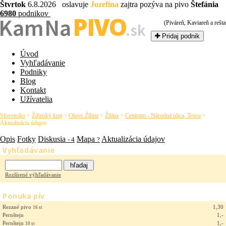
Štvrtok
6.8.2026 oslavuje
Jozefína
zajtra pozýva na pivo
Štefánia
6980
podnikov
PIVO
Kam Na
(Piváreň, Kaviareň a rešta
.sk
Pridaj podnik
Úvod
Vyhľadávanie
Podniky
Blog
Kontakt
Užívatelia
Slovensko
>
Žilinský kraj
>
Okres Žilina
>
Žilina
>
Centrum - Národná ulica, Tesco
>
Aktualizácia údajov
Opis
Fotky
Diskusia
Mapa
Aktualizácia údajov
- 4
?
Vyhľadávanie
Rozšírené výhľadávanie
Ponuka pív
Rezané pivo
1,30
16 st
Pernštejn
1,-
Pernštejn
1,-
10 st