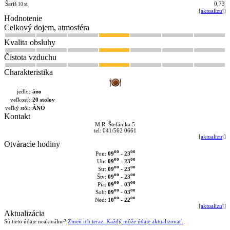
Šariš
0,73
10 st
[
aktualizuj
]
Hodnotenie
Celkový dojem, atmosféra
Kvalita obsluhy
Čistota vzduchu
Charakteristika
jedlo:
áno
veľkosť:
20 stolov
veľký stôl:
ÁNO
Kontakt
M.R. Štefánika 5
tel: 041/562 0661
[
aktualizuj
]
Otváracie hodiny
oo
oo
09
- 23
Pon:
oo
oo
09
- 23
Utr:
oo
oo
09
- 23
Str:
oo
oo
09
- 23
Štv:
oo
oo
09
- 03
Pia:
oo
oo
09
- 03
Sob:
oo
oo
10
- 22
Ned:
[
aktualizuj
]
Aktualizácia
Sú tieto údaje neaktuálne?
Zmeň ich teraz. Každý môže údaje aktualizovať.