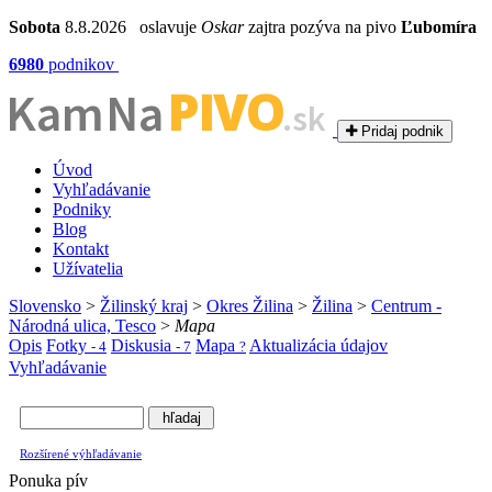
Sobota
8.8.2026 oslavuje
Oskar
zajtra pozýva na pivo
Ľubomíra
6980
podnikov
PIVO
Kam Na
.sk
Pridaj podnik
Úvod
Vyhľadávanie
Podniky
Blog
Kontakt
Užívatelia
Slovensko
>
Žilinský kraj
>
Okres Žilina
>
Žilina
>
Centrum -
Národná ulica, Tesco
>
Mapa
Opis
Fotky
Diskusia
Mapa
Aktualizácia údajov
- 4
- 7
?
Vyhľadávanie
Rozšírené výhľadávanie
Ponuka pív