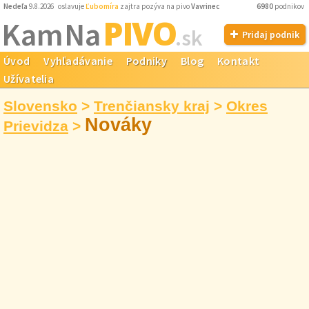
Nedeľa
9.8.2026 oslavuje
Ľubomíra
zajtra pozýva na pivo
Vavrinec
6980
podnikov
PIVO
Kam Na
.sk
Pridaj podnik
Úvod
Vyhľadávanie
Podniky
Blog
Kontakt
Užívatelia
Slovensko
>
Trenčiansky kraj
>
Okres
Nováky
Prievidza
>