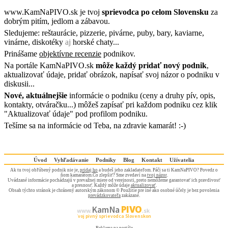
www.KamNaPIVO.sk je tvoj
sprievodca po celom Slovensku
za
dobrým pitím, jedlom a zábavou.
Sledujeme:
reštaurácie
,
pizzerie
,
pivárne
,
puby
,
bary
,
kaviarne
,
vinárne
,
diskotéky
aj
horské chaty
...
Prinášame
objektívne recenzie
podnikov.
Na portále KamNaPIVO.sk
môže každý pridať nový podnik
,
aktualizovať údaje, pridať obrázok, napísať svoj názor o podniku v
diskusii...
Nové, aktuálnejšie
informácie o podniku (ceny a druhy pív, opis,
kontakty, otváračku...) môžeš zapísať pri každom podniku cez klik
"Aktualizovať údaje" pod profilom podniku.
Tešíme sa na informácie od Teba, na zdravie kamarát! :-)
Úvod
Vyhľadávanie
Podniky
Blog
Kontakt
Užívatelia
Ak tu tvoj obľúbený podnik nie je,
pridaj ho
a budeš jeho zakladateľom. Páči sa ti KamNaPIVO? Povedz o
ňom kamarátom.Čo zlepšiť? Sme zvedaví na
tvoj názor
.
Uvádzané informácie pochádzajú v prevažnej miere od verejnosti, preto nemôžeme garantovať ich pravdivosť
a presnosť. Každý môže údaje
aktualizovať
.
Obsah týchto stránok je chránený autorským zákonom © Použitie pre iné ako osobné účely je bez povolenia
prevádzkovateľa
zakázané.
PIVO
Kam Na
www.
.sk
Tvoj pivný sprievodca Slovenskom
Reklama na portále