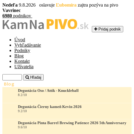
Nedeľa
9.8.2026 oslavuje
Ľubomíra
zajtra pozýva na pivo
Vavrinec
6980
podnikov
PIVO
Kam Na
.sk
Pridaj podnik
Úvod
Vyhľadávanie
Podniky
Blog
Kontakt
Užívatelia
Hľadaj
Blog
Degustácia Oso / Attik - Knuckleball
8.2/10
Degustácia Čierny kameň Kevin 2026
9.2/10
Degustácia Pinta Barrel Brewing Patience 2026 5th Anniversary
9.6/10