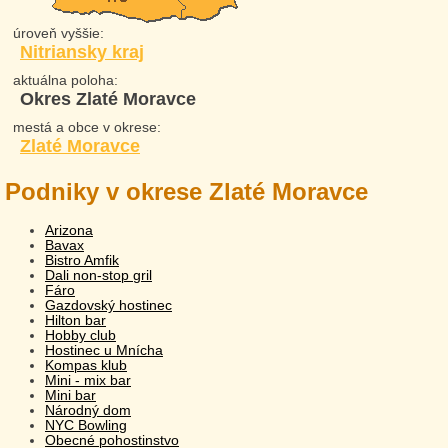
úroveň vyššie:
Nitriansky kraj
aktuálna poloha:
Okres Zlaté Moravce
mestá a obce v okrese:
Zlaté Moravce
Podniky v okrese Zlaté Moravce
Arizona
Bavax
Bistro Amfik
Dali non-stop gril
Fáro
Gazdovský hostinec
Hilton bar
Hobby club
Hostinec u Mnícha
Kompas klub
Mini - mix bar
Mini bar
Národný dom
NYC Bowling
Obecné pohostinstvo