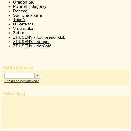
Oregon SK
Piváreň u Jagerky
Rebeca
Staničná krčma
Tribeč
U Štefanca
Vozokanka
Zubor
ZRUŠENÝ - Kompresor klub
ZRUŠENÝ - Neapol
ZRUŠENÝ - NetCafé
Vyhľadávanie
Rozšírené výhľadávanie
Vyber kraj