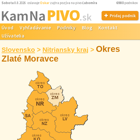
Sobota
8.8.2026 oslavuje
Oskar
zajtra pozýva na pivo
Ľubomíra
6980
podnikov
PIVO
Kam Na
.sk
Pridaj podnik
Úvod
Vyhľadávanie
Podniky
Blog
Kontakt
Užívatelia
Okres
Slovensko
>
Nitriansky kraj
>
Zlaté Moravce