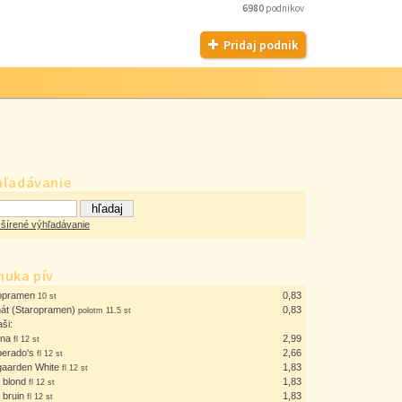
6980
podnikov
Pridaj podnik
hľadávanie
šírené výhľadávanie
nuka pív
opramen
0,83
10 st
át (Staropramen)
0,83
polotm 11.5 st
aši:
ona
2,99
fl 12 st
erado's
2,66
fl 12 st
aarden White
1,83
fl 12 st
e blond
1,83
fl 12 st
e bruin
1,83
fl 12 st