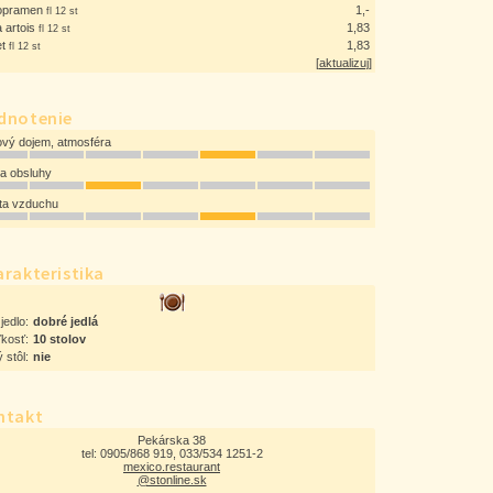
opramen
1,-
fl 12 st
a artois
1,83
fl 12 st
et
1,83
fl 12 st
[
aktualizuj
]
dnotenie
ový dojem, atmosféra
ta obsluhy
ota vzduchu
rakteristika
jedlo:
dobré jedlá
ľkosť:
10 stolov
 stôl:
nie
ntakt
Pekárska 38
tel: 0905/868 919, 033/534 1251-2
mexico.restaurant
@stonline.sk