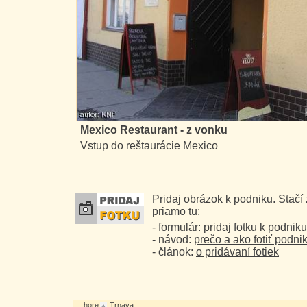
Mexico Restaurant - z vonku
Vstup do reštaurácie Mexico
Pridaj obrázok k podniku. Stačí
priamo tu:
- formulár:
pridaj fotku k podniku
- návod:
prečo a ako fotiť podni
- článok:
o pridávaní fotiek
hore
Trnava