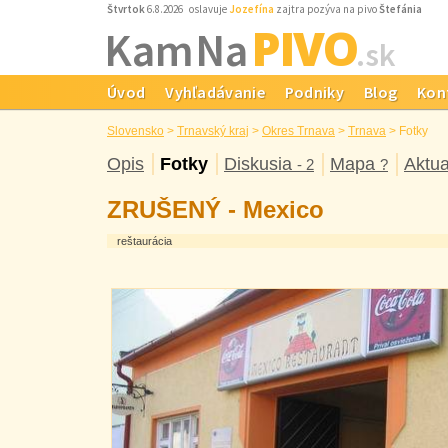
Štvrtok
6.8.2026 oslavuje
Jozefína
zajtra pozýva na pivo
Štefánia
PIVO
Kam Na
.sk
Úvod
Vyhľadávanie
Podniky
Blog
Kon
Slovensko
>
Trnavský kraj
>
Okres Trnava
>
Trnava
>
Fotky
Opis
Fotky
Diskusia
Mapa
Aktua
- 2
?
ZRUŠENÝ - Mexico
reštaurácia