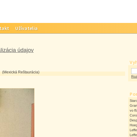
takt
Užívatelia
lizácia údajov
Vy
(Mexická Reštaurácia)
Roz
Po
Star
Gran
vo fľ
Cor
Desp
Hoeg
Leff
Leff