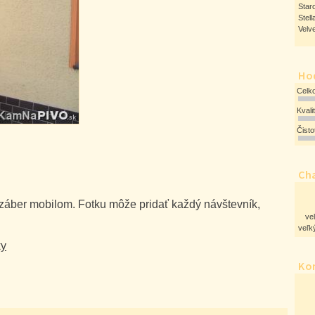
Star
Stell
Velv
Ho
Celk
Kvali
Čist
Cha
 záber mobilom. Fotku môže pridať každý návštevník,
ve
veľký
ky
Ko