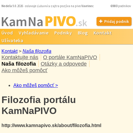
Nedeľa
9.8.2026 oslavuje
Ľubomíra
zajtra pozýva na pivo
Vavrinec
6980
podnikov
PIVO
Kam Na
.sk
Pridaj podnik
Úvod
Vyhľadávanie
Podniky
Blog
Kontakt
Užívatelia
Kontakt
>
Naša filozofia
Kontaktujte nás
O portále KamNaPIVO
Naša filozofia
Otázky a odpovede
Ako môžeš pomôcť
Ako môžeš pomôcť >
Filozofia portálu
KamNaPIVO
http://www.kamnapivo.sk/about/filozofia.html