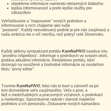
objektívne informácie namiesto reklamných bláboľov
lepšia informovanosť a preto lepšie služby pre
zákazníkov
Vyhľadávanie a "mapovanie" nových podnikov a
informovanie o nich chápeme ako naše
"poslanie". Každý neevidovaný podnik je pre nás zaujímavý a
naša ambícia nie o nič menšia, než pokryť celé Slovensko.
Každý aktívny sympatizant portálu
KamNa
PIVO
zastáva rolu
"pivného inšpektora". Informuje o podnikoch vo svojom okolí,
podáva aktuálne informácie. Redaktorov portálu, ktorí
dozerajú na vyvážené a hodnotné informácie sú nositeľom
titulu "pivný editor".
Tvoríme
KamNa
PIVO
, lebo nás to baví a zároveň sa pri
tom dozvedáme veľa zaujímavého. Veľa o pive, a
tiež o medziľudských a pracovných vzťahoch, o podnikaní
a marketingu. Spoznávame radosti i starosti majiteľov
podnikov a ich personálu. Získavame nových kamarátov.