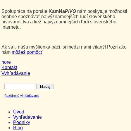
Spolupráca na portále
KamNa
PIVO
nám poskytuje možnosti
osobne spoznávať najvýznamnejších ľudí slovenského
pivovarníctva a tiež najvýznamnejších ľudí slovenského
internetu.
Ak sa ti naša myšlienka páči, si medzi nami vítaný! Pozri ako
nám
môžeš pomôcť
.
hore
Kontakt
Vyhľadávanie
Rozšírené výhľadávanie
Úvod
Vyhľadávanie
Podniky
Blog