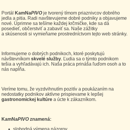
Portál
KamNa
PIVO
je tvorený tímom priaznivcov dobrého
jedla a pitia. Radi navštevujeme dobré podniky a objavujeme
nové. Úprimne sa tešíme každej krčmičke, kde sa dá
posedieť, občerstviť a zabaviť sa. Naše zážitky
a skúsenosti si vymieňame prostredníctvom tejto web stránky.
Informujeme o dobrých podnikoch, ktoré poskytujú
návštevníkom
skvelé služby
. Ľudia sa o týmto podnikom
tešia a vyhľadávajú ich. Naša práca prináša ľuďom osoh a to
nás napĺňa.
Veríme tomu, že vyzdvihnutím pozitív a poukázaním na
nedostatky podnikov aktívne prispievame k lepšej
gastronomickej kultúre
a úcte k zákazníkom.
KamNa
PIVO
znamená:
slobodná výmena názorov