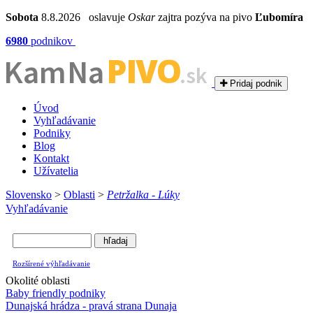
Sobota
8.8.2026 oslavuje
Oskar
zajtra pozýva na pivo
Ľubomíra
6980
podnikov
PIVO
Kam Na
.sk
Pridaj podnik
Úvod
Vyhľadávanie
Podniky
Blog
Kontakt
Užívatelia
Slovensko
>
Oblasti
>
Petržalka - Lúky
Vyhľadávanie
Rozšírené výhľadávanie
Okolité oblasti
Baby friendly podniky
Dunajská hrádza - pravá strana Dunaja