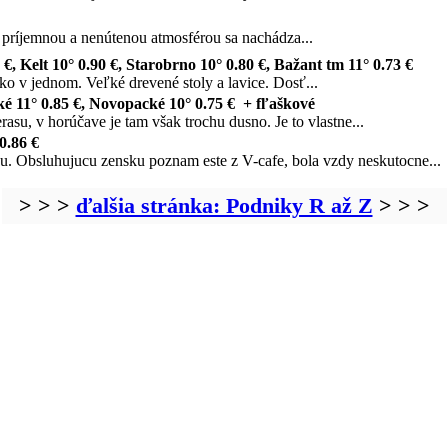
príjemnou a nenútenou atmosférou sa nachádza...
€, Kelt 10° 0.90 €, Starobrno 10° 0.80 €, Bažant tm 11° 0.73 €
etko v jednom. Veľké drevené stoly a lavice. Dosť...
é 11° 0.85 €, Novopacké 10° 0.75 € + fľaškové
su, v horúčave je tam však trochu dusno. Je to vlastne...
0.86 €
u. Obsluhujucu zensku poznam este z V-cafe, bola vzdy neskutocne...
> > >
ďalšia stránka: Podniky R až Z
> > >