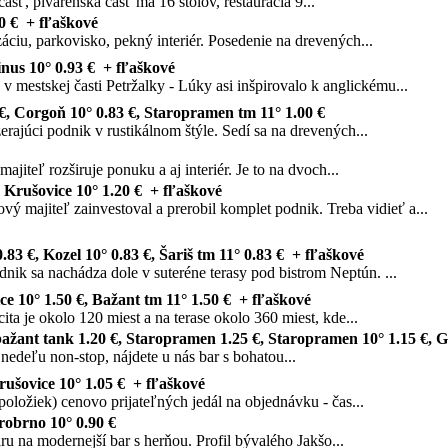
asť, pivárenská časť ma 16 stolov, reštaurácia 9...
0 € + fľaškové
áciu, parkovisko, pekný interiér. Posedenie na drevených...
nus 10° 0.93 € + fľaškové
 mestskej časti Petržalky - Lúky asi inšpirovalo k anglickému...
, Corgoň 10° 0.83 €, Staropramen tm 11° 1.00 €
rajúci podnik v rustikálnom štýle. Sedí sa na drevených...
iteľ rozširuje ponuku a aj interiér. Je to na dvoch...
, Krušovice 10° 1.20 € + fľaškové
ý majiteľ zainvestoval a prerobil komplet podnik. Treba vidieť a...
.83 €, Kozel 10° 0.83 €, Šariš tm 11° 0.83 € + fľaškové
dnik sa nachádza dole v suteréne terasy pod bistrom Neptún. ...
ce 10° 1.50 €, Bažant tm 11° 1.50 € + fľaškové
ta je okolo 120 miest a na terase okolo 360 miest, kde...
bažant tank 1.20 €, Staropramen 1.25 €, Staropramen 10° 1.15 €, 
deľu non-stop, nájdete u nás bar s bohatou...
rušovice 10° 1.05 € + fľaškové
oložiek) cenovo prijateľných jedál na objednávku - čas...
robrno 10° 0.90 €
u na modernejší bar s herňou. Profil bývalého Jakšo...