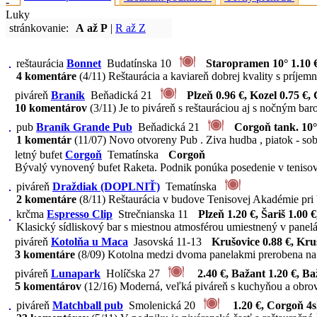
stránkovanie:
A až P
|
R až Z
reštaurácia
Bonnet
Budatínska 10
Staropramen 10° 1.10 
4 komentáre
(4/11)
Reštaurácia a kaviareň dobrej kvality s príjem
piváreň
Braník
Beňadická 21
Plzeň 0.96 €, Kozel 0.75 €
10 komentárov
(3/11)
Je to piváreň s reštauráciou aj s nočným bar
pub
Braník Grande Pub
Beňadická 21
Corgoň tank. 10°
1 komentár
(11/07)
Novo otvoreny Pub . Ziva hudba , piatok - sob
letný bufet
Corgoň
Tematínska
Corgoň
Bývalý vynovený bufet Raketa. Podnik ponúka posedenie v tenisov
piváreň
Draždiak (DOPLNIŤ)
Tematínska
2 komentáre
(8/11)
Reštaurácia v budove Tenisovej Akadémie pri V
krčma
Espresso Clip
Strečnianska 11
Plzeň 1.20 €, Šariš 1.00
Klasický sídliskový bar s miestnou atmosférou umiestnený v panel
piváreň
Kotolňa u Maca
Jasovská 11-13
Krušovice 0.88 €, Kru
3 komentáre
(8/09)
Kotolna medzi dvoma panelakmi prerobena na vyca
piváreň
Lunapark
Holíčska 27
2.40 €, Bažant 1.20 €, Ba
5 komentárov
(12/16)
Moderná, veľká piváreň s kuchyňou a obrovsk
piváreň
Matchball pub
Smolenická 20
1.20 €, Corgoň 4sl