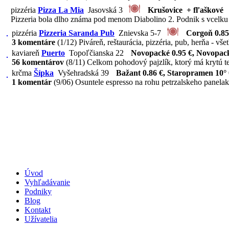
pizzéria
Pizza La Mia
Jasovská 3
Krušovice + fľaškové
Pizzeria bola dlho známa pod menom Diabolino 2. Podnik s vcelku 
pizzéria
Pizzeria Saranda Pub
Znievska 5-7
Corgoň 0.85 
3 komentáre
(1/12)
Piváreň, reštaurácia, pizzéria, pub, herňa - vš
kaviareň
Puerto
Topoľčianska 22
Novopacké 0.95 €, Novopack
56 komentárov
(8/11)
Celkom pohodový pajzlík, ktorý má krytú tera
krčma
Šípka
Vyšehradská 39
Bažant 0.86 €, Staropramen 10° 
1 komentár
(9/06)
Osuntele espresso na rohu petrzalskeho panelak
Úvod
Vyhľadávanie
Podniky
Blog
Kontakt
Užívatelia