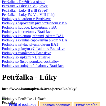
Petržalka - Draždiak a okolie
Petržalka - Lúky I a VI (Sever)
Petržalka - Lúky II a III (Stred)
Petržalka - Lúky IV, V a VIII (Juh)
Podniky s biliardom v Bratislave
Podniky s čapovaním piva vzduchom v BA
Podniky s hudbou, koncertami v BA
Podniky s internetom v Bratislave
Podniky s kolenom, rebrami, okrem BA1
Podniky s kvalitne čapovaným pivom v BA
Podniky s najviac pivami okrem BA1
Podniky s pekným výhľadom v Bratislave
Podniky s tatarákom v Bratislave
Podniky so šípkami v Bratislave
Podniky so širšou ponukou cocktailov
Podniky so stolným futbalom v Bratislave
Petržalka - Lúky
http://www.kamnapivo.sk/area/petrzalka/luky/
Podniky v Petržalke - Lúkach
Prehľad podnikov
Zoznam podnikov
Pivný prehľad