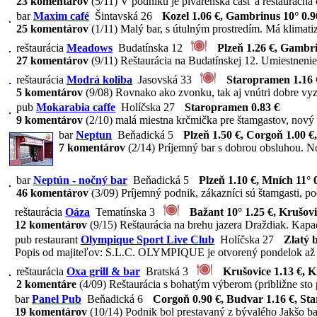
23 komentárov
(5/11)
V podniku je pivárenská časť a reštauračná č
bar
Maxim café
Šintavská 26
Kozel 1.06 €, Gambrinus 10° 0.9
25 komentárov
(1/11)
Malý bar, s útulným prostredím. Má klimatiz
reštaurácia
Meadows
Budatínska 12
Plzeň 1.26 €, Gambri
27 komentárov
(9/11)
Reštaurácia na Budatínskej 12. Umiestnenie v
reštaurácia
Modrá koliba
Jasovská 33
Staropramen 1.16 €
5 komentárov
(9/08)
Rovnako ako zvonku, tak aj vnútri dobre vyze
pub
Mokarabia caffe
Holíčska 27
Staropramen 0.83 €
9 komentárov
(2/10)
malá miestna krčmička pre štamgastov, nový maj
bar
Neptun
Beňadická 5
Plzeň 1.50 €, Corgoň 1.00 €
7 komentárov
(2/14)
Príjemný bar s dobrou obsluhou. Nov
bar
Neptún - nočný bar
Beňadická 5
Plzeň 1.10 €, Mních 11° 0
46 komentárov
(3/09)
Príjemný podnik, zákazníci sú štamgasti, po
reštaurácia
Oáza
Tematínska 3
Bažant 10° 1.25 €, Krušovi
12 komentárov
(9/15)
Reštaurácia na brehu jazera Draždiak. Kapaci
pub restaurant
Olympique Sport Live Club
Holíčska 27
Zlatý 
Popis od majiteľov: S.L.C. OLYMPIQUE je otvorený pondelok až ne
reštaurácia
Oxa grill & bar
Bratská 3
Krušovice 1.13 €, K
2 komentáre
(4/09)
Reštaurácia s bohatým výberom (približne sto p
bar
Panel Pub
Beňadická 6
Corgoň 0.90 €, Budvar 1.16 €, Sta
19 komentárov
(10/14)
Podnik bol prestavaný z bývalého Jakšo bar