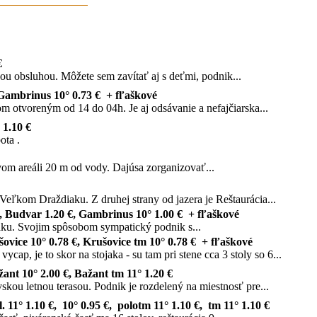
€
nou obsluhou. Môžete sem zavítať aj s deťmi, podnik...
, Gambrinus 10° 0.73 € + fľaškové
om otvoreným od 14 do 04h. Je aj odsávanie a nefajčiarska...
 1.10 €
ota .
om areáli 20 m od vody. Dajúsa zorganizovať...
eľkom Draždiaku. Z druhej strany od jazera je Reštaurácia...
 €, Budvar 1.20 €, Gambrinus 10° 1.00 € + fľaškové
áku. Svojim spôsobom sympatický podnik s...
šovice 10° 0.78 €, Krušovice tm 10° 0.78 € + fľaškové
p, je to skor na stojaka - su tam pri stene cca 3 stoly so 6...
žant 10° 2.00 €, Bažant tm 11° 1.20 €
ou letnou terasou. Podnik je rozdelený na miestnosť pre...
. 11° 1.10 €, 10° 0.95 €, polotm 11° 1.10 €, tm 11° 1.10 €