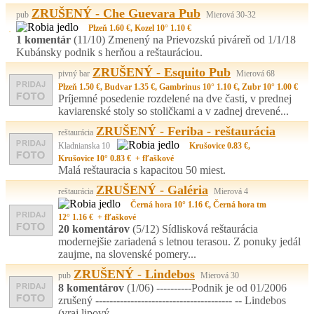
ZRUŠENÝ - Che Guevara Pub
pub
Mierová 30-32
Plzeň 1.60 €, Kozel 10° 1.10 €
1 komentár
(11/10)
Zmenený na Prievozskú piváreň od 1/1/18
Kubánsky podnik s herňou a reštauráciou.
ZRUŠENÝ - Esquito Pub
pivný bar
Mierová 68
Plzeň 1.50 €, Budvar 1.35 €, Gambrinus 10° 1.10 €, Zubr 10° 1.00 €
Príjemné posedenie rozdelené na dve časti, v prednej
kaviarenské stoly so stoličkami a v zadnej drevené...
ZRUŠENÝ - Feriba - reštaurácia
reštaurácia
Kladnianska 10
Krušovice 0.83 €,
Krušovice 10° 0.83 € + fľaškové
Malá reštauracia s kapacitou 50 miest.
ZRUŠENÝ - Galéria
reštaurácia
Mierová 4
Černá hora 10° 1.16 €, Černá hora tm
12° 1.16 € + fľaškové
20 komentárov
(5/12)
Sídlisková reštaurácia
modernejšie zariadená s letnou terasou. Z ponuky jedál
zaujme, na slovenské pomery...
ZRUŠENÝ - Lindebos
pub
Mierová 30
8 komentárov
(1/06)
----------Podnik je od 01/2006
zrušený --------------------------------------- -- Lindebos
(vraj lipový...