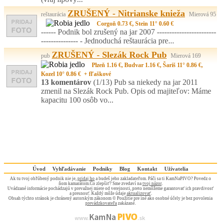
ZRUŠENÝ - Nitrianske knieža
reštaurácia
Mierová 95
Corgoň 0.73 €, Stein 11° 0.60 €
------ Podnik bol zrušený na jar 2007 ------------------------
--------------- - Jednoduchá reštaurácia pre...
ZRUŠENÝ - Slezák Rock Pub
pub
Mierová 169
Plzeň 1.16 €, Budvar 1.16 €, Šariš 11° 0.86 €,
Kozel 10° 0.86 € + fľaškové
13 komentárov
(1/13)
Pub sa niekedy na jar 2011
zmenil na Slezák Rock Pub. Opis od majiteľov: Máme
kapacitu 100 osôb vo...
Úvod
Vyhľadávanie
Podniky
Blog
Kontakt
Užívatelia
Ak tu tvoj obľúbený podnik nie je,
pridaj ho
a budeš jeho zakladateľom. Páči sa ti KamNaPIVO? Povedz o
ňom kamarátom.Čo zlepšiť? Sme zvedaví na
tvoj názor
.
Uvádzané informácie pochádzajú v prevažnej miere od verejnosti, preto nemôžeme garantovať ich pravdivosť
a presnosť. Každý môže údaje
aktualizovať
.
Obsah týchto stránok je chránený autorským zákonom © Použitie pre iné ako osobné účely je bez povolenia
prevádzkovateľa
zakázané.
PIVO
Kam Na
www.
.sk