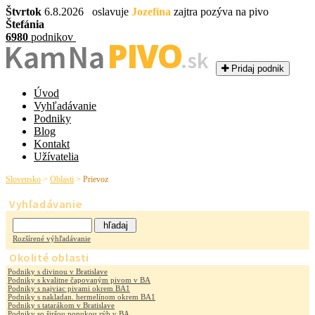
Štvrtok
6.8.2026 oslavuje
Jozefína
zajtra pozýva na pivo
Štefánia
6980
podnikov
PIVO
Kam Na
.sk
Pridaj podnik
Úvod
Vyhľadávanie
Podniky
Blog
Kontakt
Užívatelia
Slovensko
>
Oblasti
>
Prievoz
Vyhľadávanie
Rozšírené výhľadávanie
Okolité oblasti
Podniky s divinou v Bratislave
Podniky s kvalitne čapovaným pivom v BA
Podniky s najviac pivami okrem BA1
Podniky s nakladan. hermelínom okrem BA1
Podniky s tatarákom v Bratislave
Podniky so širšou ponukou rýb v BA