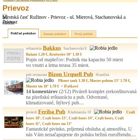
Prievoz
Mestská časť Ružinov - Prievoz - ul. Mierová, Stachanovská a
okolie
Prehľad podnikov
Zoznam podnikov
Pivný prehľad
Bakkus
reštaurácia
Stachanovská 8
Bažant 1.20 €, Krušovice 10° 1.10 €
Popis od majiteľov: Podnik ma kapacitu 50 miest
vo vnutri a letna terasa 35 miest.
Bizon Urquell Pub
pub restaurant
Hraničná
Pilsner tank 1.30 €, Master polotm 13° 1.70 €,
Master tm 18° 1.70 € + fľaškové
14 komentárov
(2/12)
Piváreň komplet zrekonštuovaná
na plzeňskú reštauráciu a pub. Odvetrané,
klimatizované, štýlový pub....
Feriba Pub
piváreň
Kladnianska 10
Craft
beers 18°, Craft beers 15°, Craft beers 14°, Craft beers, Craft
beers 11°, Craft beers tm 13°
Fantastické pivinko, príjemná obsluha aj atmosféra, U
nás Vám nenačapujeme do pohára bežnú eurožbrndu....