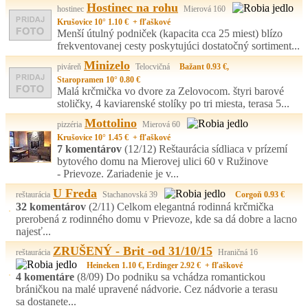
Hostinec na rohu
hostinec
Mierová 160
Krušovice 10° 1.10 € + fľaškové
Menší útulný podniček (kapacita cca 25 miest) blízo
frekventovanej cesty poskytujúci dostatočný sortiment...
Minizelo
piváreň
Telocvičná
Bažant 0.93 €,
Staropramen 10° 0.80 €
Malá krčmička vo dvore za Zelovocom. štyri barové
stoličky, 4 kaviarenské stolíky po tri miesta, terasa 5...
Mottolino
pizzéria
Mierová 60
Krušovice 10° 1.45 € + fľaškové
7 komentárov
(12/12)
Reštaurácia sídliaca v prízemí
bytového domu na Mierovej ulici 60 v Ružinove
- Prievoze. Zariadenie je v...
U Freda
reštaurácia
Stachanovská 39
Corgoň 0.93 €
32 komentárov
(2/11)
Celkom elegantná rodinná krčmička
prerobená z rodinného domu v Prievoze, kde sa dá dobre a lacno
najesť...
ZRUŠENÝ - Brit -od 31/10/15
reštaurácia
Hraničná 16
Heineken 1.10 €, Erdinger 2.92 € + fľaškové
4 komentáre
(8/09)
Do podniku sa vchádza romantickou
bráničkou na malé upravené nádvorie. Cez nádvorie a terasu
sa dostanete...