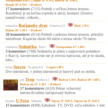
Staropramen 0.88 €, Corgoň 10° 0.76 €, Budvar 10° 0.96 €,
Braník 10° 0.78 € + fľaškové
17 komentárov
(7/15)
Podnik s veľkou letnou terasou.
Rozdelený je na krčmu (vpredu k ulici), hostinec (čerstvo
namaľovaný, celkom...
Račiansky dvor
reštaurácia
Kubačova 23
Plzeň 1.70 €,
Bažant 10° 1.30 € + fľaškové
20 komentárov
(6/14)
Podnik s peknou letnou terasou, pekným
interiérom. Kapacita okolo 60 miest a terasa okolo 70 miest.
Sedmička
reštaurácia
Žitná 1
Staropramen 11° 1.40 €
3 komentáre
(7/08)
Sedmicka je jeden z najnovsich podnikov
v Raci tj. navstevnost este nie je zrovna najvacsia, ale je to skoda,
lebo...
Soccer
krčma
Na pántoch 9
Corgoň 1.00 €
Dve miestnosti, v jednej miestnosti je barový pult so stolmi.
Trop
pub
Strelkova 1
Budvar 1.10 €, Budvar 10° 1.00 €,
Budvar tm 12° 1.30 € + fľaškové
17 komentárov
(4/10)
Pekne vybavený
interier.Kvalitne načapovaný budvar.
U Fera
hostinec
Albánska
Topvar 11° 0.63 €, Topvar tm 11° 0.63 €
15 komentárov
(8/09)
Zahulené, TV, DVD, veľa robošov, v lete