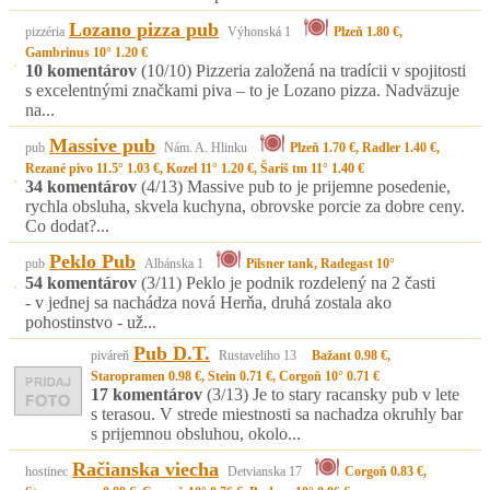
Lozano pizza pub
pizzéria
Výhonská 1
Plzeň 1.80 €,
Gambrinus 10° 1.20 €
10 komentárov
(10/10)
Pizzeria založená na tradícii v spojitosti
s excelentnými značkami piva – to je Lozano pizza. Nadväzuje
na...
Massive pub
pub
Nám. A. Hlinku
Plzeň 1.70 €, Radler 1.40 €,
Rezané pivo 11.5° 1.03 €, Kozel 11° 1.20 €, Šariš tm 11° 1.40 €
34 komentárov
(4/13)
Massive pub to je prijemne posedenie,
rychla obsluha, skvela kuchyna, obrovske porcie za dobre ceny.
Co dodat?...
Peklo Pub
pub
Albánska 1
Pilsner tank, Radegast 10°
54 komentárov
(3/11)
Peklo je podnik rozdelený na 2 časti
- v jednej sa nachádza nová Herňa, druhá zostala ako
pohostinstvo - už...
Pub D.T.
piváreň
Rustaveliho 13
Bažant 0.98 €,
Staropramen 0.98 €, Stein 0.71 €, Corgoň 10° 0.71 €
17 komentárov
(3/13)
Je to stary racansky pub v lete
s terasou. V strede miestnosti sa nachadza okruhly bar
s prijemnou obsluhou, okolo...
Račianska viecha
hostinec
Detvianska 17
Corgoň 0.83 €,