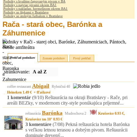
Podniky s kvalitne čapovaným pivom v BA
Podniky s najviac pivami okrem BA1
Podniky s nakladan. hermelínom okrem BA1
Podniky so šípkami v Bratislave
Podniky so stolným futbalom v Bratislave
Rača - stará obec, Barónka a
Záhumenice
Podniky v Rači - starej obci, Barónke, Záhumeniciach, Pántoch,
okolie amfiteátra
Prehľad podnikov
Zoznam podnikov
Pivný prehľad
stránkovanie:
A až Z
Abigail
coffee restaurant
Rybničná 40
Heineken 1.49 € + fľaškové
1 komentár
(9/10)
Reštaurácia na okraji Bratislavy - Rače, pri
areáli BEZky, v modernom city-style ponúkajúca príjemné...
Barónka
reštaurácia
Mudrochova 2
Krušovice 0.93 €,
Krušovice tm 10° 0.93 €
3 komentáre
(7/08)
Pekná reštaurácia hotela Barónka
s veľkou letnou terasou a dobrým pivom. Reštaurácii
dominuje drevený...