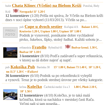
Chata Klinec (Včelín) na Bielom Kríži
bufet
Potočná, Biely
Kríž
Novopacké 11° 1.20 €
12 komentárov
(1/20)
Prišla mi správa, že Včelín na Bielom kríži
dnes v noci úplne vyhorel (11/03/2013). Včelín sa po...
Cupe u dvoch sestier
pub
Koľajná 4/A
Bažant 1.10 €,
Krušovice 1.20 €, Urpiner 1.00 €, Urpiner 10° 1.00 €
Podnik je vynovený, ponúkame dobre vychladené
pivko, Jukebox, šípky, stolný fudbal. Každú sobotu je...
Fratello
reštaurácia
Rybničná 61
Budvar krouž. 1.30 €,
Budvar 10° 1.10 €
3 komentáre
(8/10)
Podľa zadávateľa super reštaurácia,
v ktorej sa dá dobre najesť aj napiť.
Kokoška Pub
pub
Barónka 30
15° 1.80 €, Bažant 73 1.40 €, 10° 1.20 €,
tm 11.5° 1.20 € + fľaškové
36 komentárov
(6/10)
Podnik sa po rekonštrukcii vylepšil
a vynovil. Teraz je to podnik strednej úrovne pre všetky kategorie.
Kolečko
krčma
Čachtická medzi 1/a a 3
1.80 €, Plzeň 2.10 €,
10° 1.50 €
12 komentárov
(4/10)
Kolečko, je to taká malá
krčmička, ktorá sa nachádza v mestskej časti Rača.
Veľmi radi si tam posedia...