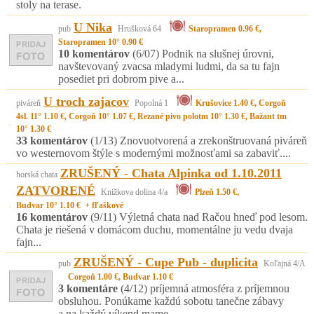
stoly na terase.
U Nika
pub
Hrušková 64
Staropramen 0.96 €,
Staropramen 10° 0.90 €
10 komentárov
(6/07)
Podnik na slušnej úrovni,
navštevovaný zvacsa mladymi ludmi, da sa tu fajn
posediet pri dobrom pive a...
U troch zajacov
piváreň
Popolná 1
Krušovice 1.40 €, Corgoň
4sl. 11° 1.10 €, Corgoň 10° 1.07 €, Rezané pivo polotm 10° 1.30 €, Bažant tm
10° 1.30 €
33 komentárov
(1/13)
Znovuotvorená a zrekonštruovaná piváreň
vo westernovom štýle s modernými možnosťami sa zabaviť....
ZRUŠENÝ - Chata Alpinka od 1.10.2011
horská chata
ZATVORENÉ
Knižkova dolina 4/a
Plzeň 1.50 €,
Budvar 10° 1.10 € + fľaškové
16 komentárov
(9/11)
Výletná chata nad Račou hneď pod lesom.
Chata je riešená v domácom duchu, momentálne ju vedu dvaja
fajn...
ZRUŠENÝ - Cupe Pub - duplicita
pub
Koľajná 4/A
Corgoň 1.00 €, Budvar 1.10 €
3 komentáre
(4/12)
príjemná atmosféra z príjemnou
obsluhou. Ponúkame každú sobotu tanečne zábavy
a na každý víkend mame...