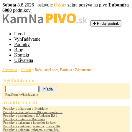
Sobota
8.8.2026 oslavuje
Oskar
zajtra pozýva na pivo
Ľubomíra
6980
podnikov
PIVO
Kam Na
.sk
Pridaj podnik
Úvod
Vyhľadávanie
Podniky
Blog
Kontakt
Užívatelia
Slovensko
>
Oblasti
>
Rača - stará obec, Barónka a Záhumenice
Vyhľadávanie
Rozšírené výhľadávanie
Okolité oblasti
Podniky s biliardom v Bratislave
Podniky s bowlingom v BA a na západe SR
Podniky s diskotékou v BA okrem BA 1
Podniky s divinou v Bratislave
Podniky s kačacími a husacími hodami
Podniky s klasickou pecou na pizzu v BA
Podniky s kolenom, rebrami, okrem BA1