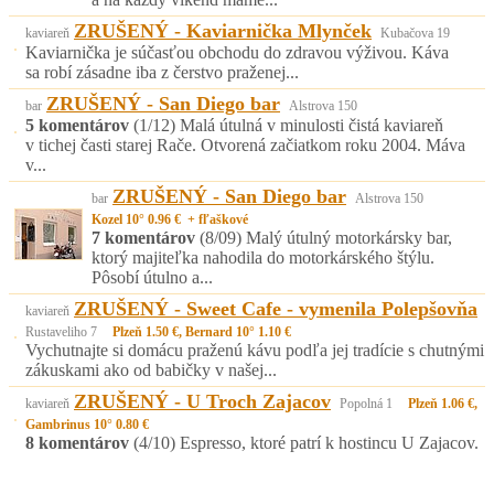
ZRUŠENÝ - Kaviarnička Mlynček
kaviareň
Kubačova 19
Kaviarnička je súčasťou obchodu do zdravou výživou. Káva
sa robí zásadne iba z čerstvo praženej...
ZRUŠENÝ - San Diego bar
bar
Alstrova 150
5 komentárov
(1/12)
Malá útulná v minulosti čistá kaviareň
v tichej časti starej Rače. Otvorená začiatkom roku 2004. Máva
v...
ZRUŠENÝ - San Diego bar
bar
Alstrova 150
Kozel 10° 0.96 € + fľaškové
7 komentárov
(8/09)
Malý útulný motorkársky bar,
ktorý majiteľka nahodila do motorkárského štýlu.
Pôsobí útulno a...
ZRUŠENÝ - Sweet Cafe - vymenila Polepšovňa
kaviareň
Rustaveliho 7
Plzeň 1.50 €, Bernard 10° 1.10 €
Vychutnajte si domácu praženú kávu podľa jej tradície s chutnými
zákuskami ako od babičky v našej...
ZRUŠENÝ - U Troch Zajacov
kaviareň
Popolná 1
Plzeň 1.06 €,
Gambrinus 10° 0.80 €
8 komentárov
(4/10)
Espresso, ktoré patrí k hostincu U Zajacov.