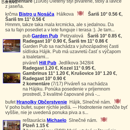
4 komentáre
(10/08)
Uletený štýl pivárene, stoly a lavice
z jaseňa.
krčma
Bistro u Nosáča
Hálkova
Šariš 10° 0.56 €,
Šariš tm 11° 0.56 €
Hmmm, takze taka mala krcmicka, ale s jedalnou. Da
sa tu fajn posediet a v lete funguje i terasa :). Je tam...
pub
Garden Pub
Petzvalová
Šariš 10° 0.85 €,
Radegast 10° 0.90 €, Šariš tm 11° 0.86 €
Garden Pub sa nachádza v juhozápadnej časti
sídliska Hájik. Pub má uzavretú časť s výčapom
a toaletami...
piváreň
Hill Pub
Jedlíkova 3428/4
Radegast 1.20 €, Kozel 11° 0.95 €,
Gambrinus 11° 1.20 €, Krušovice 10° 1.20 €,
Radegast 10° 0.90 €
2 komentáre
(7/17)
Piváreň sa nachádza
na Hájiku. Ponúka posedenie v príjemnom
prostredí, 3 kvalitné čapované pivá -...
bufet
Hranolky Občerstvenie
Hájik, Slnečné nám.
V poho bufet, super rýchle jedlá. --- Hodnotenie nemôže byť
vyššie, nie je uvedená ponuka piva a s...
reštaurácia
Michaelo
Slnečné nám.
Plzeň 1.15 €