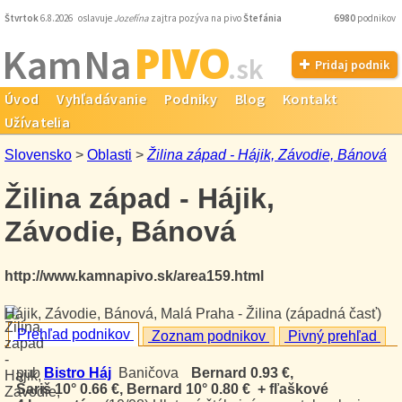
Štvrtok
6.8.2026 oslavuje
Jozefína
zajtra pozýva na pivo
Štefánia
6980
podnikov
PIVO
Kam Na
.sk
Pridaj podnik
Úvod
Vyhľadávanie
Podniky
Blog
Kontakt
Užívatelia
Slovensko
>
Oblasti
>
Žilina západ - Hájik, Závodie, Bánová
Žilina západ - Hájik,
Závodie, Bánová
http://www.kamnapivo.sk/area159.html
Hájik, Závodie, Bánová, Malá Praha - Žilina (západná časť)
Prehľad podnikov
Zoznam podnikov
Pivný prehľad
pub
Bistro Háj
Baničova
Bernard 0.93 €,
Šariš 10° 0.66 €, Bernard 10° 0.80 € + fľaškové