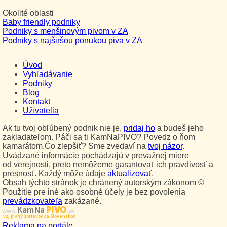
Okolité oblasti
Baby friendly podniky
Podniky s menšinovým pivom v ZA
Podniky s najširšou ponukou piva v ZA
Úvod
Vyhľadávanie
Podniky
Blog
Kontakt
Užívatelia
Ak tu tvoj obľúbený podnik nie je,
pridaj ho
a budeš jeho
zakladateľom. Páči sa ti KamNaPIVO? Povedz o ňom
kamarátom.Čo zlepšiť? Sme zvedaví na
tvoj názor
.
Uvádzané informácie pochádzajú v prevažnej miere
od verejnosti, preto nemôžeme garantovať ich pravdivosť a
presnosť. Každý môže údaje
aktualizovať
.
Obsah týchto stránok je chránený autorským zákonom ©
Použitie pre iné ako osobné účely je bez povolenia
prevádzkovateľa
zakázané.
PIVO
Kam Na
www.
.sk
Tvoj pivný sprievodca Slovenskom
Reklama na portále