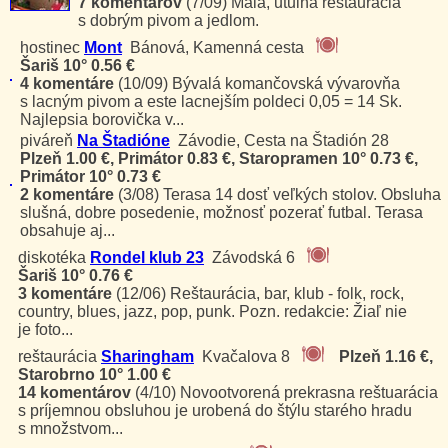
7 komentárov
(7/09)
Malá, utulná reštaurácia
s dobrým pivom a jedlom.
hostinec
Mont
Bánová, Kamenná cesta
Šariš 10° 0.56 €
4 komentáre
(10/09)
Bývalá komančovská vývarovňa
s lacným pivom a este lacnejším poldeci 0,05 = 14 Sk.
Najlepsia borovička v...
piváreň
Na Štadióne
Závodie, Cesta na Štadión 28
Plzeň 1.00 €, Primátor 0.83 €, Staropramen 10° 0.73 €,
Primátor 10° 0.73 €
2 komentáre
(3/08)
Terasa 14 dosť veľkých stolov. Obsluha
slušná, dobre posedenie, možnosť pozerať futbal. Terasa
obsahuje aj...
diskotéka
Rondel klub 23
Závodská 6
Šariš 10° 0.76 €
3 komentáre
(12/06)
Reštaurácia, bar, klub - folk, rock,
country, blues, jazz, pop, punk. Pozn. redakcie: Žiaľ nie
je foto...
reštaurácia
Sharingham
Kvačalova 8
Plzeň 1.16 €,
Starobrno 10° 1.00 €
14 komentárov
(4/10)
Novootvorená prekrasna reštuarácia
s príjemnou obsluhou je urobená do štýlu starého hradu
s množstvom...