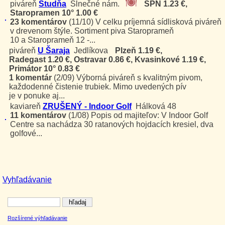
piváreň
Studňa
Slnečné nám.
SPN 1.23 €,
Staropramen 10° 1.00 €
23 komentárov
(11/10)
V celku príjemná sídlisková piváreň
v drevenom štýle. Sortiment piva Staroprameň
10 a Staroprameň 12 -...
piváreň
U Šaraja
Jedlíkova
Plzeň 1.19 €,
Radegast 1.20 €, Ostravar 0.86 €, Kvasinkové 1.19 €,
Primátor 10° 0.83 €
1 komentár
(2/09)
Výborná piváreň s kvalitným pivom,
každodenné čistenie trubiek. Mimo uvedených pív
je v ponuke aj...
kaviareň
ZRUŠENÝ - Indoor Golf
Hálková 48
11 komentárov
(1/08)
Popis od majiteľov: V Indoor Golf
Centre sa nachádza 30 ratanových hojdacích kresiel, dva
golfové...
Vyhľadávanie
Rozšírené výhľadávanie