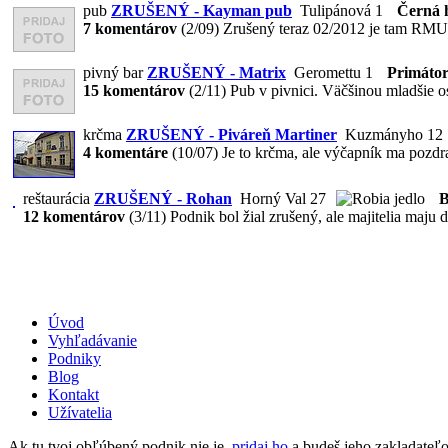
pub
ZRUŠENÝ - Kayman pub
Tulipánová 1
Černá h
7 komentárov
(2/09)
Zrušený teraz 02/2012 je tam RMUT
pivný bar
ZRUŠENÝ - Matrix
Geromettu 1
Primátor
15 komentárov
(2/11)
Pub v pivnici. Väčšinou mladšie os
krčma
ZRUŠENÝ - Piváreň Martiner
Kuzmányho 12
4 komentáre
(10/07)
Je to krčma, ale výčapník ma pozdrav
reštaurácia
ZRUŠENÝ - Rohan
Horný Val 27
B
12 komentárov
(3/11)
Podnik bol žial zrušený, ale majitelia maju d
Úvod
Vyhľadávanie
Podniky
Blog
Kontakt
Užívatelia
Ak tu tvoj obľúbený podnik nie je,
pridaj ho
a budeš jeho zakladate