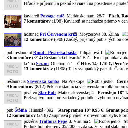
Hľadáte príjemnú a peknú kaviareň na posedenie s priateľm
kaviareň
Passage café
Mariánske nám. 28/7
Plzeň, Ra
7 komentárov
(1/08)
Kaviareň sa nachádza priamo v cent
hostinec
Pri Červenom kríži
Moyzesova 38, Žilina
12 komentárov
(6/08)
Zašitý, príjemný pub s rýchlou obsl
pub restaurant
Rmut - Pivárska bašta
Tulipánová 1
3 komentáre
(3/14)
Reštaurácia Pivárská Bašta Rmut ponúka v atrak
krčma
Sezam
Obchodná 1
ČH kv. 14° 1.10 €, Pernšte
13 komentárov
(11/08)
Taký sympatický pajzlík. Často v
reštaurácia
Slovenská koliba
Na Priekope
Černá
9 komentárov
(8/12)
Pekná reštaurácia v slovenskom folklórnom št
piváreň
Star Pub
Matice slovenskej 4
Pernštejn 18° 1
Prekvapivo moderne zariadený podnik s výbornou otváracou
pub
Štôlňa
Hlinská 4392
Staropramen 10° 0.95 €, Granát polo
12 komentárov
(2/18)
Zaujímavá piváreň v drevennom štýle, ktorú 
pizzéria
Trattoria Pepe
J. Vuruma 5
St
Podnik bol otvorený 05/2006 a zdá sa, že zaujal stabilnú p