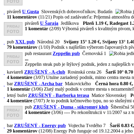
piváreň
U Gusta
Slovenských dobrovoľníkov, Budatín
11 komentárov
(11/21)
Popis od zadávateľa: Príjemná atmosféra dom
piváreň
U Šaraja
Jedlíkova
Plzeň 1.19 €, Radegast 1.
1 komentár
(2/09)
Výborná piváreň s kvalitným pivom, k
pub
XXL pub
Národná 20
Svijany 15° 1.20 €, Svijany 13° 1.40
79 komentárov
(1/10)
Podnik s najširším výberom čapovaných pív 
pub restaurant
Zeppelin pub
Černovská 1
...
Zeppelin steak pub je štýlový podnik, jeden z najlepších v
kaviareň
ZRUŠENÝ - A-club
Rosinská cesta 26
Šariš 10° 0.70
4 komentáre
(3/07)
Utulne zariadený podnik, mimo centra mesta na 
bar
ZRUŠENÝ - Archa bar
Makovického
Černá hora 0.80 €,
1 komentár
(3/06)
Zlatý malý podnik v centre mesta s nezamenite
letný bufet
ZRUŠENÝ - Barborka terasa
Matice Slovenskej
P
4 komentáre
(7/07)
Je to podnik krčmového typu, no so slušnými c
pub
ZRUŠENÝ - Duma - súkromný klub
Šibeničná 5
4 komentáre
(3/06)
---- Po rekonštrukcii v 11/2007 sa z t
bar
ZRUŠENÝ - Energy pub
Vojtecha Tvrdého 7
Šariš 0.83 €
29 komentárov
(12/08)
Energy Pub funguje od 19.12.2004 a jeho 