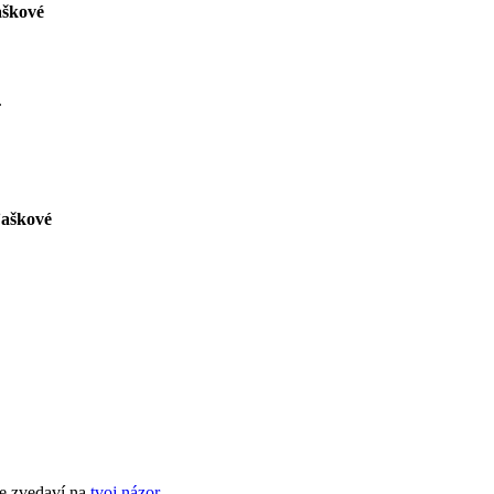
aškové
.
ľaškové
e zvedaví na
tvoj názor
.