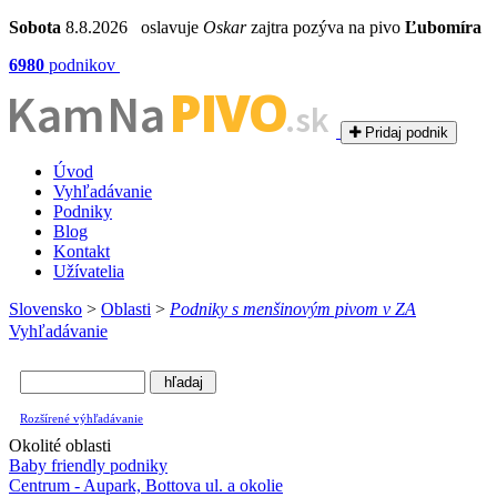
Sobota
8.8.2026 oslavuje
Oskar
zajtra pozýva na pivo
Ľubomíra
6980
podnikov
PIVO
Kam Na
.sk
Pridaj podnik
Úvod
Vyhľadávanie
Podniky
Blog
Kontakt
Užívatelia
Slovensko
>
Oblasti
>
Podniky s menšinovým pivom v ZA
Vyhľadávanie
Rozšírené výhľadávanie
Okolité oblasti
Baby friendly podniky
Centrum - Aupark, Bottova ul. a okolie