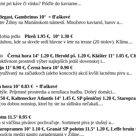
i pri káve či vínku? Príďte do kaviarne...
degast, Gambrinus 10° + fľaškové
re Žiliny na Mariánskom námestí. Množstvo kaviarní, barov a...
Plzeň 1.95 €, 10° 1.30 €
uhou, kde sa skvele sedí hlavne v lete na terase (20 stolov). Klíma....
Černá hora 14° 1.20 €, Herold pš. 1.20 €, Klášter 11° 1.05 €, C
tívnom prostredí výber najlepších jedál slovenskej i...
jn 11° 0.90 €, Černá hora 10° 0.90 €
yužívaný na začiatkoch (alebo koncoch) akcií kvôli lacnému pivu a...
 hora 10° 0.83 € + fľaškové
ýle. Príjemné prostredia a nerušiaca hudba. Dobrý domáci...
.50 €, Kaltenecker Atlantis 14° 1.45 €, SP pšeničný 1.20 €, Staropra
 dobou nonstop, ktorí by ste na sídlisku nečakali....
tm 11.5° 0.95 €
si väčšina pivárov pochvaľuje. Sortiment piva je slušný a...
aropramen 10° 1.10 €, Granát SP polotm 11.5° 1.20 €, Leffe bruin
ozíciu medzi gastro zariadeniami v Žiline....