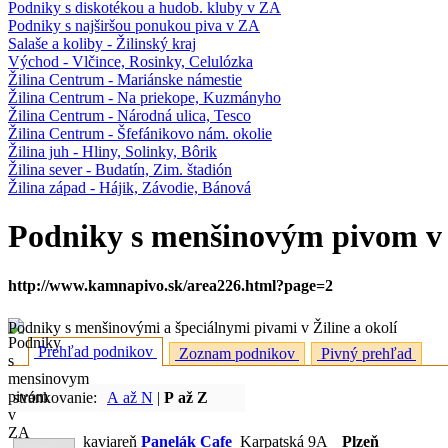
Podniky s diskotékou a hudob. kluby v ZA
Podniky s najširšou ponukou piva v ZA
Salaše a koliby - Žilinský kraj
Východ - Vlčince, Rosinky, Celulózka
Žilina Centrum - Mariánske námestie
Žilina Centrum - Na priekope, Kuzmányho
Žilina Centrum - Národná ulica, Tesco
Žilina Centrum - Šfefánikovo nám. okolie
Žilina juh - Hliny, Solinky, Bôrik
Žilina sever - Budatín, Zim. štadión
Žilina západ - Hájik, Závodie, Bánová
Podniky s menšinovým pivom v
http://www.kamnapivo.sk/area226.html?page=2
Podniky s menšinovými a špeciálnymi pivami v Žiline a okolí
Prehľad podnikov
Zoznam podnikov
Pivný prehľad
stránkovanie:
A až N
|
P až Z
kaviareň
Panelák Cafe
Karpatská 9A
Plzeň