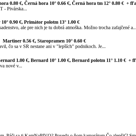
ora 0.80 €, Černá hora 10° 0.66 €, Černá hora tm 12° 0.80 € + fľ
 - Pivárska...
 10° 0.90 €, Primátor polotm 13° 1.00 €
adenstvo, ale pre nich je tu dobrá atmoška. Možno trocha zafajčené a..
Martiner 0.56 €, Staropramen 10° 0.60 €
il, čo sa v SR nestane ani v "lepších" podnikoch. Je...
ernard 1.00 €, Bernard 10° 1.00 €, Bernard polotm 11° 1.10 € + f
va nové v...
ľom. Páči sa ti KamNaPIVO? Povedz o ňom kamarátom.Čo zlepšiť? Sm