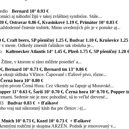
Bernard 10° 0.93 €
áci aj náhodní žijú v takej zvláštnej symbióze. Stále...
20 €, Ostravar 0.86 €, Kvasinkové 1.19 €, Primátor 10° 0.83 €
aždodenné čistenie trubiek. Mimo uvedených pív je v ponuke aj...
 €, Craft beers, SP pšeničný 1.25 €, Budvar 1.10 €, Krušovice 1.25 €
v meste. Odkedy zmenili čašníkov tak obsluha je...
Kaltenecker Atlantis 14° 1.45 €, Plzeň 1.75 €, SP pšeničný 1.20 
 Žiline, v ktorom si ráno môžete posedieť a...
 €, Bernard 10° 0.73 €, Bernard tm 13° 0.86 €
okraji sídliska Vlčince. Čapované i fľašové pivo, rôzne...
 Černá hora 10° 0.80 €
ľným pivom Černá Hora. Cez víkendy sa čapuje aj Moravské...
opper 11° 0.63 €, Šariš 10° 0.70 €, Černá hora 10° 0.70 €, Popper t
enami. Sedenie nie je moc pohodlné, sú to veľké drevené...
03
Budvar 0.83 € + fľaškové
oho vraj stal súkromný klub iba pre členov :-((...
, Mních 10° 0.73 €, Kozel 10° 0.73 € + fľaškové
krstnými rodičmi je skupina ARZÉN. Podnik je renovovaný v...