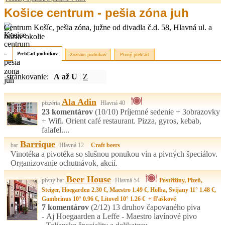
Košice centrum - pešia zóna juh
Centrum Košíc, pešia zóna, južne od divadla č.d. 58, Hlavná ul. a
blízke okolie
Prehľad podnikov
Zoznam podnikov
Pivný prehľad
stránkovanie:
A až U
|
Z
Ala Adin
pizzéria
Hlavná 40
23 komentárov
(10/10)
Príjemné sedenie + 3obrazovky
+ Wifi. Orient café restaurant. Pizza, gyros, kebab,
falafel....
Barrique
bar
Hlavná 12
Craft beers
Vinotéka a pivotéka so slušnou ponukou vín a pivných špeciálov.
Organizovanie ochutnávok, akcií.
Beer House
pivný bar
Hlavná 54
Postřižiny, Plzeň,
Steiger, Hoegarden 2.30 €, Maestro 1.49 €, Holba, Svijany 11° 1.48 €,
Gambrinus 10° 0.96 €, Litovel 10° 1.26 € + fľaškové
7 komentárov
(2/12)
13 druhov čapovaného piva
- Aj Hoegaarden a Leffe - Maestro lavínové pivo