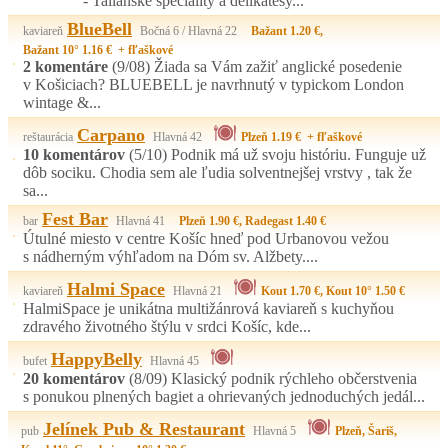
- Talianske špeciality a delikatesy...
BlueBell
kaviareň
Bočná 6 / Hlavná 22
Bažant 1.20 €,
Bažant 10° 1.16 € + fľaškové
2 komentáre
(9/08)
Žiada sa Vám zažiť anglické posedenie
v Košiciach? BLUEBELL je navrhnutý v typickom London
wintage &...
Carpano
reštaurácia
Hlavná 42
Plzeň 1.19 € + fľaškové
10 komentárov
(5/10)
Podnik má už svoju históriu. Funguje už
dôb sociku. Chodia sem ale ľudia solventnejšej vrstvy , tak že
sa...
Fest Bar
bar
Hlavná 41
Plzeň 1.90 €, Radegast 1.40 €
Útulné miesto v centre Košíc hneď pod Urbanovou vežou
s nádherným výhľadom na Dóm sv. Alžbety....
Halmi Space
kaviareň
Hlavná 21
Kout 1.70 €, Kout 10° 1.50 €
HalmiSpace je unikátna multižánrová kaviareň s kuchyňou
zdravého životného štýlu v srdci Košíc, kde...
HappyBelly
bufet
Hlavná 45
20 komentárov
(8/09)
Klasický podnik rýchleho občerstvenia
s ponukou plnených bagiet a ohrievaných jednoduchých jedál...
Jelínek Pub & Restaurant
pub
Hlavná 5
Plzeň, Šariš,