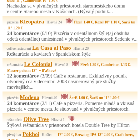
Kozel 11°, Gambrinus 10° 1.30 €
Nachadza sa v pivničných priestoroch staromestskeho domu
v centre Stareho mesta v Košiciach. (Bývalý podnik...
Kleopatra
pizzéria
Hlavná 24
Plzeň 1.40 €, Kozel 10° 1.10 €, Šariš tm
11° 1.20 €
24 komentárov
(6/10)
Pizzéria v orientálnom štýle(aj obsluha
odetá orientálne) umiestnená v pivničných priestoroch.Sedenie v...
La Casa al Paso
coffee restaurant
Hlavná 20
Reštaurácia a kaviareň v španielskom štýle
Le Colonial
reštaurácia
Hlavná 8
Plzeň 1.29 €, Gambrinus 1.13 €,
Master polotm 13° + fľaškové
22 komentárov
(3/09)
Café a restaurant. Exkluzívny podnik
otvorený cca v decembri 2003 nasmerovaný pre služby
movitejších...
Modena
pizzéria
Hlavná 40
Šariš 1.00 €, Šariš tm 11° 1.00 €
24 komentárov
(2/11)
Cafe a pizzeria. Pomerne mladá a vkusná
pizzeria v centre mesta. Je situovaná v pivničných priestoroch.
Olive Tree
reštaurácia
Hlavná 1
Štýlová reštaurácia v priestoroch hotela Double Tree by Hilton
Pokhoi
pivný bar
Košice
17° 2.00 €, Brewdog IPA 13° 2.60 €, Craft beers,