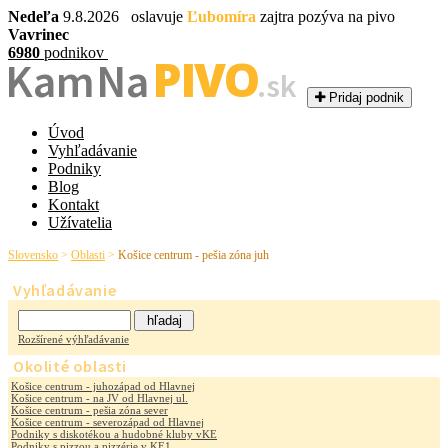
Nedeľa
9.8.2026 oslavuje
Ľubomíra
zajtra pozýva na pivo
Vavrinec
6980
podnikov
PIVO
Kam Na
.sk
Pridaj podnik
Úvod
Vyhľadávanie
Podniky
Blog
Kontakt
Užívatelia
Slovensko
>
Oblasti
>
Košice centrum - pešia zóna juh
Vyhľadávanie
Rozšírené výhľadávanie
Okolité oblasti
Košice centrum - juhozápad od Hlavnej
Košice centrum - na JV od Hlavnej ul.
Košice centrum - pešia zóna sever
Košice centrum - severozápad od Hlavnej
Podniky s diskotékou a hudobné kluby vKE
Podniky s pizzou a pizzérie v KE1