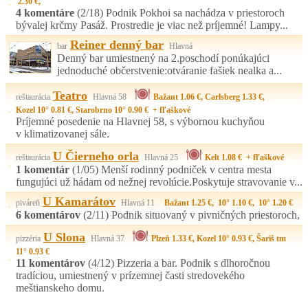
2.30 €,
4 komentáre
(2/18)
Podnik Pokhoi sa nachádza v priestoroch
bývalej krčmy Pasáž. Prostredie je viac než príjemné! Lampy...
Reiner denný bar
bar
Hlavná
Denný bar umiestnený na 2.poschodí ponúkajúci
jednoduché občerstvenie:otváranie fašiek nealka a...
Teatro
reštaurácia
Hlavná 58
Bažant 1.06 €, Carlsberg 1.33 €,
Kozel 10° 0.81 €, Starobrno 10° 0.90 € + fľaškové
Príjemné posedenie na Hlavnej 58, s výbornou kuchyňou
v klimatizovanej sále.
U Čierneho orla
reštaurácia
Hlavná 25
Kelt 1.08 € + fľaškové
1 komentár
(1/05)
Menší rodinný podniček v centra mesta
fungujúci už hádam od nežnej revolúcie.Poskytuje stravovanie v...
U Kamarátov
piváreň
Hlavná 11
Bažant 1.25 €, 10° 1.10 €, 10° 1.20 €
6 komentárov
(2/11)
Podnik situovaný v pivničných priestoroch,
U Slona
pizzéria
Hlavná 37
Plzeň 1.33 €, Kozel 10° 0.93 €, Šariš tm
11° 0.93 €
11 komentárov
(4/12)
Pizzeria a bar. Podnik s dlhoročnou
tradíciou, umiestnený v prízemnej časti stredovekého
meštianskeho domu.