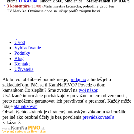
U Karola
krčma
Jahodník 566, Smolenice
Staropramen 10° 0.66 €
3 komentáre
(11/08)
Malá miestna krčmička, pohodlný gauč, len
TV Markíza. Otváracia doba sa určuje podľa záujmu hostí.
Úvod
Vyhľadávanie
Podniky
Blog
Kontakt
Užívatelia
Ak tu tvoj obľúbený podnik nie je,
pridaj ho
a budeš jeho
zakladateľom. Páči sa ti KamNaPIVO? Povedz o ňom
kamarátom.Čo zlepšiť? Sme zvedaví na
tvoj názor
.
Uvádzané informácie pochádzajú v prevažnej miere od verejnosti,
preto nemôžeme garantovať ich pravdivosť a presnosť. Každý môže
údaje
aktualizovať
.
Obsah týchto stránok je chránený autorským zákonom © Použitie
pre iné ako osobné účely je bez povolenia
prevádzkovateľa
zakázané.
PIVO
Kam Na
www.
.sk
Tvoj pivný sprievodca Slovenskom