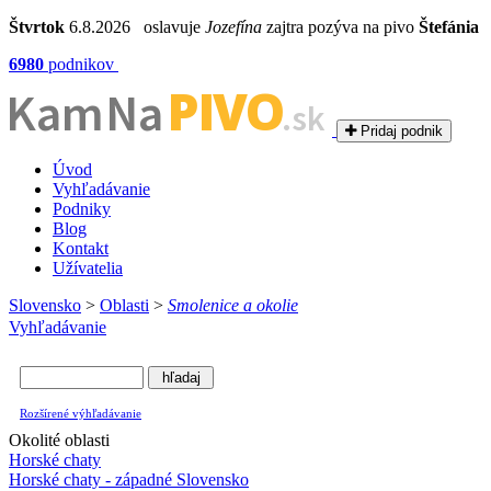
Štvrtok
6.8.2026 oslavuje
Jozefína
zajtra pozýva na pivo
Štefánia
6980
podnikov
PIVO
Kam Na
.sk
Pridaj podnik
Úvod
Vyhľadávanie
Podniky
Blog
Kontakt
Užívatelia
Slovensko
>
Oblasti
>
Smolenice a okolie
Vyhľadávanie
Rozšírené výhľadávanie
Okolité oblasti
Horské chaty
Horské chaty - západné Slovensko