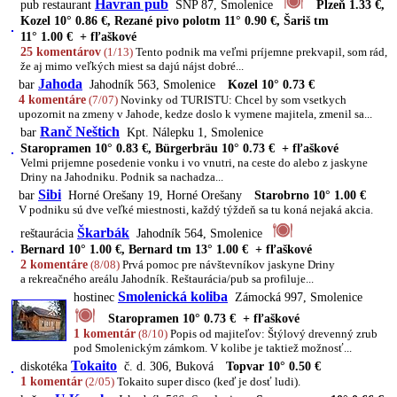
Havran pub
pub restaurant
SNP 87, Smolenice
Plzeň 1.33 €,
Kozel 10° 0.86 €, Rezané pivo polotm 11° 0.90 €, Šariš tm
11° 1.00 € + fľaškové
25 komentárov
(1/13)
Tento podnik ma veľmi príjemne prekvapil, som rád,
že aj mimo veľkých miest sa dajú nájst dobré...
Jahoda
bar
Jahodník 563, Smolenice
Kozel 10° 0.73 €
4 komentáre
(7/07)
Novinky od TURISTU: Chcel by som vsetkych
upozornit na zmeny v Jahode, kedze doslo k vymene majitela, zmenil sa...
Ranč Neštich
bar
Kpt. Nálepku 1, Smolenice
Staropramen 10° 0.83 €, Bürgerbräu 10° 0.73 € + fľaškové
Velmi prijemne posedenie vonku i vo vnutri, na ceste do alebo z jaskyne
Driny na Jahodniku. Podnik sa nachadza...
Sibi
bar
Horné Orešany 19, Horné Orešany
Starobrno 10° 1.00 €
V podniku sú dve veľké miestnosti, každý týždeň sa tu koná nejaká akcia.
Škarbák
reštaurácia
Jahodník 564, Smolenice
Bernard 10° 1.00 €, Bernard tm 13° 1.00 € + fľaškové
2 komentáre
(8/08)
Prvá pomoc pre návštevníkov jaskyne Driny
a rekreačného areálu Jahodník. Reštaurácia/pub sa profiluje...
Smolenická koliba
hostinec
Zámocká 997, Smolenice
Staropramen 10° 0.73 € + fľaškové
1 komentár
(8/10)
Popis od majiteľov: Štýlový drevenný zrub
pod Smolenickým zámkom. V kolibe je taktiež možnosť...
Tokaito
diskotéka
č. d. 306, Buková
Topvar 10° 0.50 €
1 komentár
(2/05)
Tokaito super disco (keď je dosť ludi).