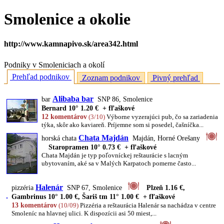
Smolenice a okolie
http://www.kamnapivo.sk/area342.html
Podniky v Smoleniciach a okolí
Prehľad podnikov
Zoznam podnikov
Pivný prehľad
Alibaba bar
bar
SNP 86, Smolenice
Bernard 10° 1.20 € + fľaškové
12 komentárov
(3/10)
Výborne vyzerajúci pub, čo sa zariadenia
týka, skôr ako kaviareň. Príjemne som si posedel, čašníčka...
Chata Majdán
horská chata
Majdán, Horné Orešany
Staropramen 10° 0.73 € + fľaškové
Chata Majdán je typ poľovníckej reštaurácie s lacným
ubytovaním, aké sa v Malých Karpatoch pomerne často...
Halenár
pizzéria
SNP 67, Smolenice
Plzeň 1.16 €,
Gambrinus 10° 1.00 €, Šariš tm 11° 1.00 € + fľaškové
13 komentárov
(10/09)
Pizzéria a reštaurácia Halenár sa nachádza v centre
Smoleníc na hlavnej ulici. K dispozícii asi 50 miest,...