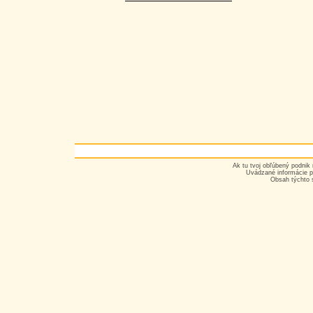
Ak tu tvoj obľúbený podnik 
Uvádzané informácie p
Obsah týchto 