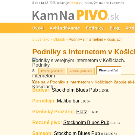
Sobota
8.8.2026 oslavuje
Oskar
zajtra pozýva na pivo
Ľubomíra
PIVO
Kam Na
.sk
Úvod
Vyhľadávanie
Podniky
Blog
Kon
Slovensko
>
Oblasti
>
Podniky s internetom v Košiciach
Podniky s internetom v Košic
Podniky s verejným internetom v Košiciach.
Pivný prehľad
Prehľad podnikov
Zoznam podnikov
Kde sa v Podniky s internetom v Košiciach čapuje aké
Budvar:
Stockholm Blues Pub
1.10 Sk
Pernštejn:
Malibu bar
0.90 Sk
Plzeňský Prazdroj:
Platz
1.06 Sk
Rezané pivo:
Stockholm Blues Pub
0.76 Sk
Samson:
Stockholm Blues Pub
0.83-0.90 Sk