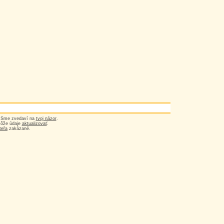
? Sme zvedaví na
tvoj názor
.
môže údaje
aktualizovať
.
teľa
zakázané.