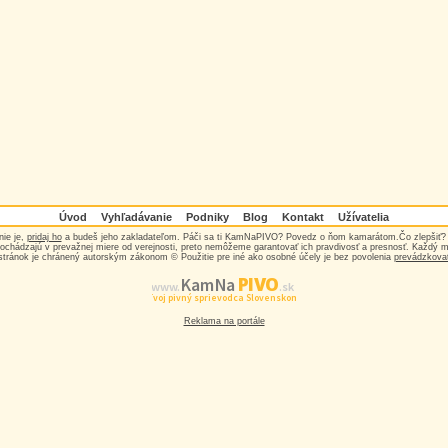
Úvod
Vyhľadávanie
Podniky
Blog
Kontakt
Užívatelia
nie je,
pridaj ho
a budeš jeho zakladateľom. Páči sa ti KamNaPIVO? Povedz o ňom kamarátom.Čo zlepšiť
ochádzajú v prevažnej miere od verejnosti, preto nemôžeme garantovať ich pravdivosť a presnosť. Každý 
stránok je chránený autorským zákonom © Použitie pre iné ako osobné účely je bez povolenia
prevádzkova
PIVO
Kam Na
www.
.sk
Tvoj pivný sprievodca Slovenskom
Reklama na portále