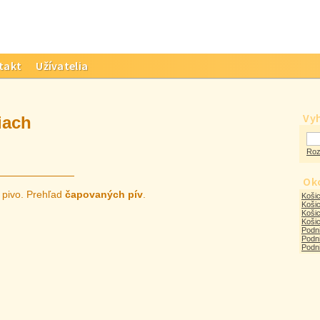
takt
Užívatelia
Vy
iach
Roz
Oko
 pivo. Prehľad
čapovaných pív
.
Košic
Košic
Košic
Koši
Podn
Podni
Podni