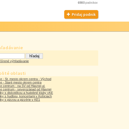
6980
podnikov
Pridaj podnik
hľadávanie
šírené výhľadávanie
lité oblasti
e - St. mesto okrem centra - Východ
e - Staré mesto okrem centra
e centrum - na SV od Hlavnej ul.
ce centrum - severozápad od Hlavnej
iky s diskotékou a hudobné kluby vKE
ky s hudbou, koncertami v Košiciach
ky s pizzou a pizzérie v KE1